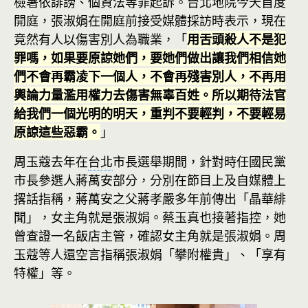
檢署依誹謗、個資法等罪起訴。台北地院今天首度
開庭，張淑娟在開庭前接受媒體採訪時表示，現在
竟然有人以傷害別人為職業，「
用舌頭殺人不是犯
罪嗎，如果要原諒她們，要她們做出讓我們相信她
們不會再霸凌下一個人，不會再殘害別人，不再用
輿論力量濫用權力去傷害無辜百姓。所以期待法官
給我們一個光明的明天，重判不要輕判，不要輕易
原諒這些惡霸。
」
周玉蔻去年在
台北
市長選舉期間，針對時任國民黨
市長參選人蔣萬安部分，分別在節目上及自媒體上
撂話指稱，蔣萬安之父蔣孝嚴多年前傳出「晶華緋
聞」，女主角就是張淑娟。蔡玉真也接著指控，她
曾查證一名飯店主管，確認女主角就是張淑娟。周
玉蔻等人還空言指稱張淑娟「攀附權貴」、「享有
特權」等。