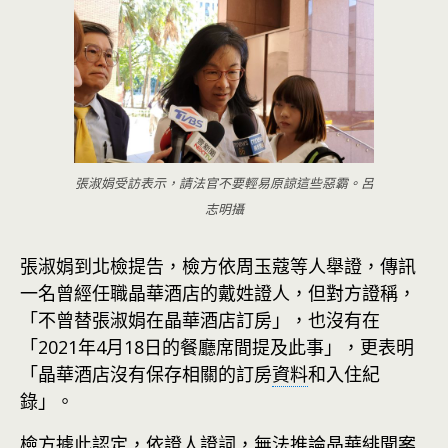
張淑娟受訪表示，請法官不要輕易原諒這些惡霸。呂
志明攝
張淑娟到北檢提告，檢方依周玉蔻等人舉證，傳訊
一名曾經任職晶華酒店的戴姓證人，但對方證稱，
「不曾替張淑娟在晶華酒店訂房」，也沒有在
「2021年4月18日的餐廳席間提及此事」，更表明
「晶華酒店沒有保存相關的訂房
資料
和入住紀
錄」。
檢方據此認定，依證人證詞，無法推論晶華緋聞案