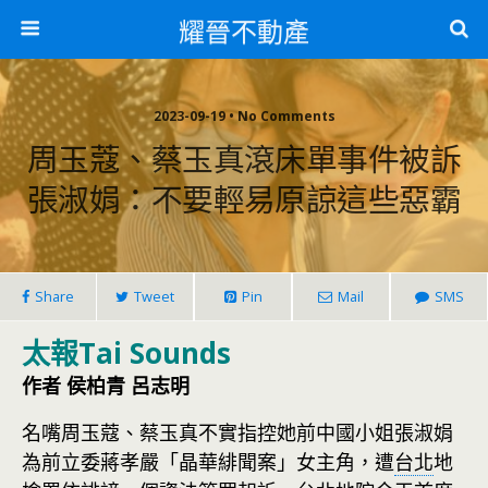
耀晉不動產
2023-09-19 • No Comments
周玉蔻、蔡玉真滾床單事件被訴
張淑娟：不要輕易原諒這些惡霸
Share
Tweet
Pin
Mail
SMS
太報Tai Sounds
作者 侯柏青 呂志明
名嘴周玉蔻、蔡玉真不實指控她前中國小姐張淑娟
為前立委蔣孝嚴「晶華緋聞案」女主角，遭
台北
地