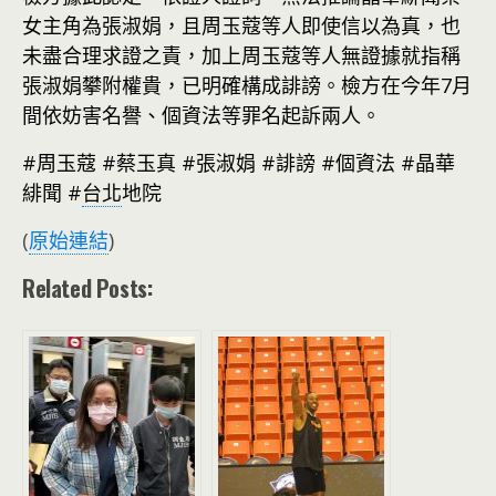
女主角為張淑娟，且周玉蔻等人即使信以為真，也
未盡合理求證之責，加上周玉蔻等人無證據就指稱
張淑娟攀附權貴，已明確構成誹謗。檢方在今年7月
間依妨害名譽、個資法等罪名起訴兩人。
#周玉蔻 #蔡玉真 #張淑娟 #誹謗 #個資法 #晶華
緋聞 #
台北
地院
(
原始連結
)
Related Posts: