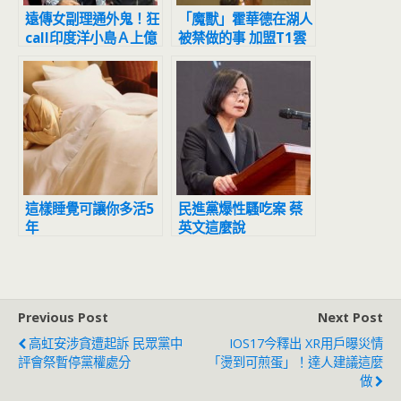
遠傳女副理通外鬼！狂
「魔獸」霍華德在湖人
call印度洋小島Ａ上億
被禁做的事 加盟T1雲
50萬交保
豹後解鎖了
這樣睡覺可讓你多活5
民進黨爆性騷吃案 蔡
年
英文這麼說
Previous Post
Next Post
高虹安涉貪遭起訴 民眾黨中
IOS17今釋出 XR用戶曝災情
評會祭暫停黨權處分
「燙到可煎蛋」！達人建議這麼
做