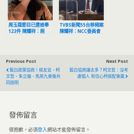
周玉蔻節目已遭檢舉
TVBS新聞55台移頻案
123件 陳耀祥：照
陳耀祥：NCC委員會
SOP處理
已駁回
Previous Post
Next Post
藍白政黨協商！侯友宜、柯
藍白協商讓太多？柯文哲：沒考
文哲、朱立倫、馬英九會後共
慮個人 有信心柯侯配會贏
同說明
發佈留言
很抱歉，必須
登入
網站才能發佈留言。