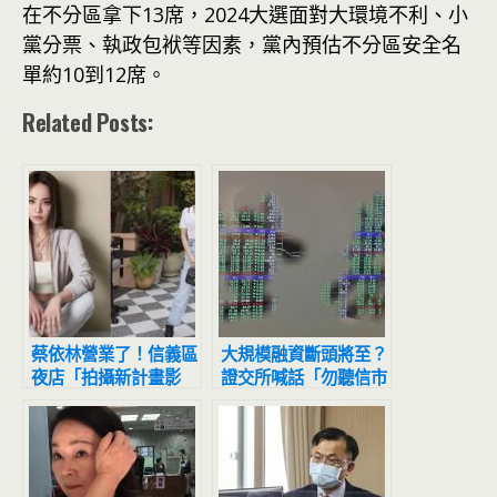
在不分區拿下13席，2024大選面對大環境不利、小
黨分票、執政包袱等因素，黨內預估不分區安全名
單約10到12席。
Related Posts:
蔡依林營業了！信義區
大規模融資斷頭將至？
夜店「拍攝新計畫影
證交所喊話「勿聽信市
片」網友目擊驚：本人
場流言」
正到翻掉