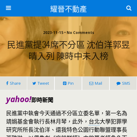
耀晉不動產
2023-11-15 • No Comments
民進黨提34席不分區 沈伯洋郭昱
晴入列 陳時中未入榜
Share
Tweet
Pin
Mail
SMS
yahoo!
即時新聞
民進黨中執會今天通過不分區立委名單，第一名為
靖娟基金會執行長林月琴，此外，
台北
大學犯罪學
研究所所長沈伯洋、還我特色公園行動聯盟理事長