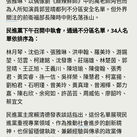
張雅琳、以偶像劇《麻辣鮮師》中的萬老師角色而
為人所知演員郭昱晴都列不分區安全名單。但外界
關注
的前衛福部長陳時中則名落孫山。
民進黨下午召開中執會，通過不分區名單，34人名
單依排序為：
林月琴、沈伯洋、張雅琳、洪申翰、羅美玲、游錫
堃、范雲、柯建銘、沈發惠、莊瑞雄、林楚茵、郭
昱晴、王正旭、王義川、陳培瑜、陳俊翰、張秀
君、黃奕睿、孫一信、吳祥榮、陳慧君、柯富揚、
劉柏君、石明瑾、曾美玲、黃真瑋、曾湘樺、鄭力
嘉、陳右欣、余宛如、許菡芸、周威佑、廖韶吟、
蔡宜文
民進黨主席賴清德發表談話指出，這份名單展現民
進黨重視專業領域、作為推動
社會
進步的創新精
神，也保留穩健執政、兼顧經驗與傳承的政黨傳