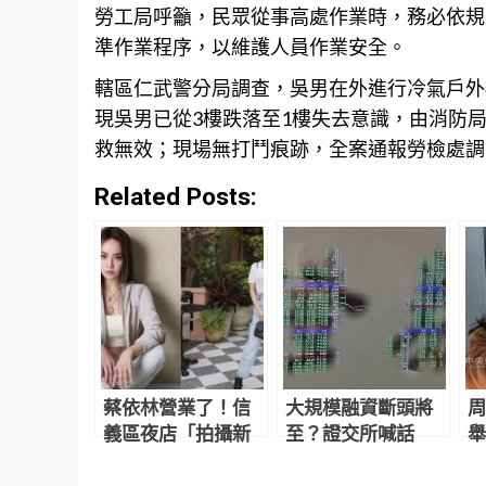
勞工局呼籲，民眾從事高處作業時，務必依規
準作業
程序
，以維護人員作業安全。
轄區仁武警分局調查，吳男在外進行冷氣戶外
現吳男已從3樓跌落至1樓失去意識，由消防
救無效；現場無打鬥痕跡，全案通報勞檢處調
Related Posts:
蔡依林營業了！信
大規模融資斷頭將
周
義區夜店「拍攝新
至？證交所喊話
舉
計畫影片」網友目
「勿聽信市場流
照
擊驚：本人正到翻
言」