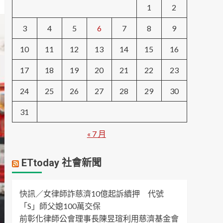
1
2
3
4
5
6
7
8
9
10
11
12
13
14
15
16
17
18
19
20
21
22
23
24
25
26
27
28
29
30
31
« 7 月
ETtoday 社會新聞
快訊／女律師詐慈濟10億起訴續押 代號
「S」師父媳100萬交保
前彰化律師公會理事長陳昱瑄利用慈濟基金會