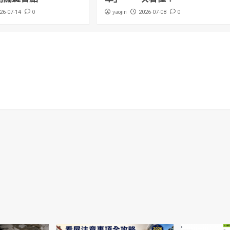
0
yaojin
0
26-07-14
2026-07-08