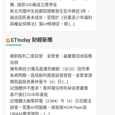
聲…撥款500萬成立獎學金
新北市國中生校園割頸案發生迄今將近3年，
過去因死者未成年，受限於《兒童及少年福利
與權益保障法》第69條規定，媒 […]
ETtoday 財經新聞
緯創股利二度延發 金管會：最嚴重回收股務
自辦
擁有將近37萬名股東的緯創（3231）因作業
系統問題，造成股利兩度延發放發，金管會證
期局副局長黃仲豪今（6）日 […]
記憶體供不應求！華邦電估明年缺貨更嚴重
客戶搶訂2030年產能
記憶體大廠華邦電（2344）今（6）日召開法
說會，受惠AI伺服器、高密度NOR Flash及
DRAM需求強勁， […]