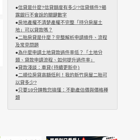
●
信貸是什麼?信貸額度有多少?信貸條件?揭
露銀行不會說的關鍵數字
●
房地產權不清楚產權不完整「持分房屋土
地」可以貸款嗎？
●
二胎房貸是什麼？完整解析申請條件、流程
及常見問題
●
為什麼申請土地貸款過件率低？「土地分
類、貸款申請流程、如何提升過件率」
●
貸款淺談：車貸(持續更新中)
●
二順位房貸高額低利！我的新竹房屋二胎可
以貸多少?
●
只要10分鐘教您搞懂：不動產估價與價格種
類