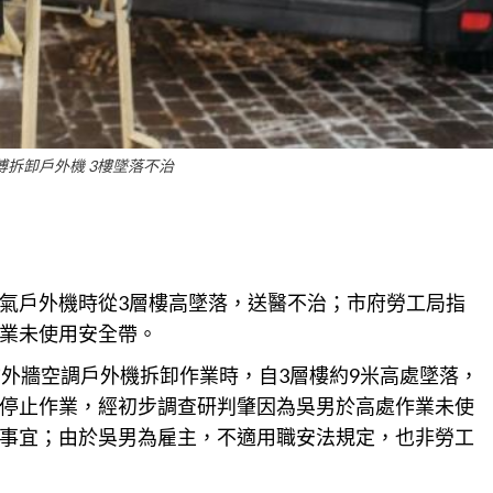
傅拆卸戶外機 3樓墜落不治
氣戶外機時從3層樓高墜落，送醫不治；市府勞工局指
業未使用安全帶。
物外牆空調戶外機拆卸作業時，自3層樓約9米高處墜落，
停止作業，經初步調查研判肇因為吳男於高處作業未使
事宜；由於吳男為雇主，不適用職安法規定，也非勞工