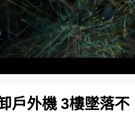
地
卸戶外機 3樓墜落不