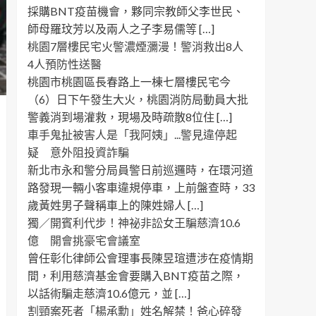
採購BNT疫苗機會，夥同宗教師父李世民、
師母羅玟芳以及兩人之子李易儒等 […]
桃園7層樓民宅火警濃煙瀰漫！警消救出8人
4人預防性送醫
桃園市桃園區長春路上一棟七層樓民宅今
（6）日下午發生大火，桃園消防局動員大批
警義消到場灌救，現場及時疏散8位住 […]
車手鬼扯被害人是「我阿姨」...警見違停起
疑 意外阻投資詐騙
新北市永和警分局員警日前巡邏時，在環河道
路發現一輛小客車違規停車，上前盤查時，33
歲黃姓男子聲稱車上的陳姓婦人 […]
獨／開賓利代步！神祕非訟女王騙慈濟10.6
億 開會挑豪宅會議室
曾任彰化律師公會理事長陳昱瑄遭涉在疫情期
間，利用慈濟基金會要購入BNT疫苗之際，
以話術騙走慈濟10.6億元，並 […]
割頸案死者「楊承勳」姓名解禁！爸心碎發