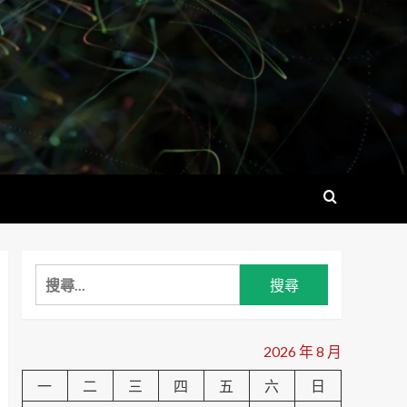
搜
尋
關
鍵
2026 年 8 月
字:
一
二
三
四
五
六
日