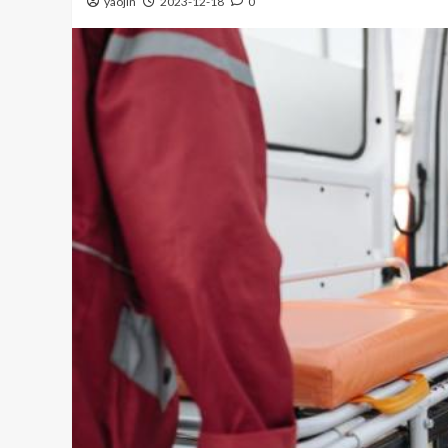
yaojin
2023-12-18
0