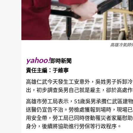
高雄冷氣師
yahoo!
即時新聞
責任主編：于維寧
高雄
仁武今天發生工安意外，吳姓男子拆卸冷
出，初步調查吳男自己就是雇主，卻於高處作
高雄
市勞工局表示，51歲吳男承攬仁武區建
送醫仍宣告不治。勞檢處獲報到場時，現場已
用安全帶，勞工局已同時啓動罹災者家屬慰助
身分，後續將協助進行勞保等行政程序。