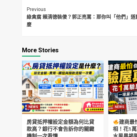
掉
Continue
Previous
綠貪腐 賴清德裝傻？郭正亮罵：那你叫「他們」道
Reading
麼
More Stories
NEWS
NEWS
房貸抵押權設定金額為何比貸
建商最
款高？銀行不會告訴你的關鍵
相！花1
機制一次看懂
水風暴揭