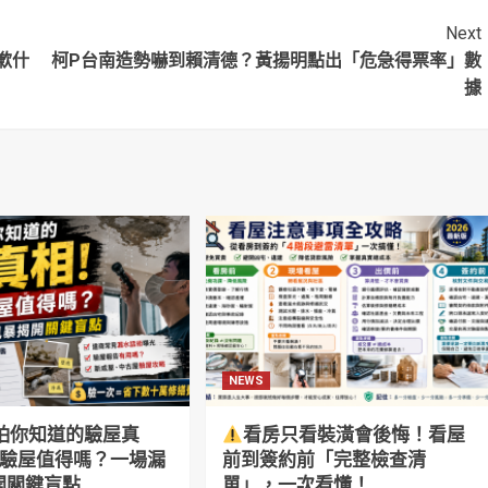
Next
歉什
柯P台南造勢嚇到賴清德？黃揚明點出「危急得票率」數
據
NEWS
怕你知道的驗屋真
看房只看裝潢會後悔！看屋
萬驗屋值得嗎？一場漏
前到簽約前「完整檢查清
開關鍵盲點
單」，一次看懂！