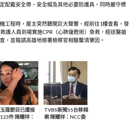
定配戴安全帶、安全帽及其他必要防護具，同時嚴守標
機工程時，屋主突然聽聞巨大聲響，經前往1樓查看，發
局救護人員到場實施CPR（心肺復甦術）急救，經送醫搶
查，並報請
高雄
地檢署檢察官相驗釐清肇因。
玉蔻節目已遭檢
TVBS新聞55台移頻
123件 陳耀祥：
案 陳耀祥：NCC委
SOP處理
員會已駁回