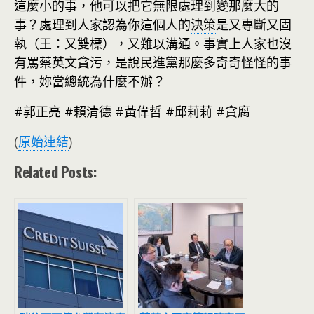
這麼小的事，他可以把它無限處理到變那麼大的
事？處理到人家認為你這個人的
決策
是又專斷又固
執（王：又雙標），又難以溝通。事實上人家也沒
有罵蔡英文貪污，是說民進黨那麼多奇奇怪怪的事
件，妳當總統為什麼不辦？
#郭正亮 #賴清德 #黃偉哲 #邱莉莉 #貪腐
(
原始連結
)
Related Posts: