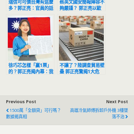
瑞信可可債台灣有這麼
蔡英文國安簡報陣容不
多？郭正亮：官員的話
夠嚴謹？ 郭正亮以歐
最好別相信
巴馬為例：軍人呢？
徐巧芯怎樣「贏1票」
不讓了？陸調查貿易壁
的？郭正亮揭內幕：我
壘 郭正亮驚揭1大危
也有找這人幫忙
機：終於來了
Previous Post
Next Post
1500萬「全額貸」可行嗎？
高雄冷氣師傅拆卸戶外機 3樓墜
數據揭真相
落不治