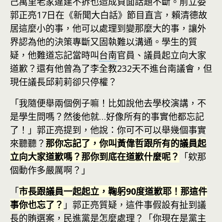
己萬里老家違建不拆也造成負面話題不斷。前立委
郭正亮17日在《新聞大白話》節目直言，賴清德故
居這麼小的事，他可以處理到變那麼大的事，讓外
界認為他的決策專斷又固執難以溝通。學生的質
疑，他難道忘記當時叫
台南
官員、議員起立向大家
道歉？還有他曾為了李全教232天不進台南議會，但
現任議長邱莉莉卻只停權？
「我隨便舉兩個例子嘛！比如說他去學校演講，不
是學生問嗎？然後他就…好像所有的事實他都忘記
了！」郭正亮提到，他說：你可不可以舉幾個事實
來聽聽？
那你忘記了，你叫黃偉哲跟所有的議員起
立向大家道歉嗎？那你到底在道歉什麼呢？
「欸那
個動作多嚴厲啊？」
「
市長跟議員一起起立，鞠躬90度道歉耶！那這件
事你也忘了？
」郭正亮質疑，這件事假設有扯到議
長的賄選案，民進黨是怎麼處理？「你現在是黨主