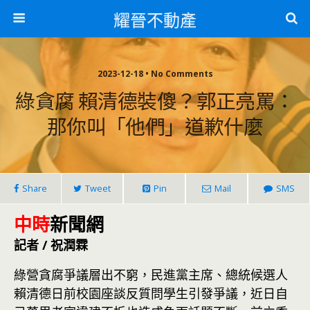
耀晉不動產
2023-12-18 • No Comments
綠貪腐 賴清德裝傻？郭正亮罵：
那你叫「他們」道歉什麼
Share
Tweet
Pin
Mail
SMS
中時
新聞網
記者 / 祝潤霖
綠營貪腐爭議層出不窮，民進黨主席、總統候選人
賴清德日前校園座談反質問學生引發爭議，近日自