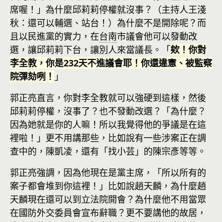
席喔！」為什麼邱莉莉停權就沒事？（主持人王淺
秋：還可以輔選、站台！）為什麼不是開除呢？而
且以民進黨的實力，在
台南
市議會他可以發動改
選，讓邱莉莉下台，讓別人來當議長。「
欸！你對
李全教，你是232天不進議會耶！你還違憲、被監察
院彈劾咧！
」
郭正亮直言，你對李全教就可以強硬到這樣，然後
邱莉莉停權，沒事了？也不發動改選？「為什麼？
因為她就是你的人嘛！所以我覺得他的爭議是在這
裡啦！」更不用講那些，比如說有一些涉案正在調
查中的，陳凱凌，還有「找小芸」的陳宗彥等等。
郭正亮強調，因為他現在是黨主席，「所以所有的
案子都會堆到你這裡！」比如說趙天麟，為什麼趙
天麟現在還可以到立法院開會？為什麼他不用當眾
在國防外交委員會宣布辭職？更不要講他的故居，