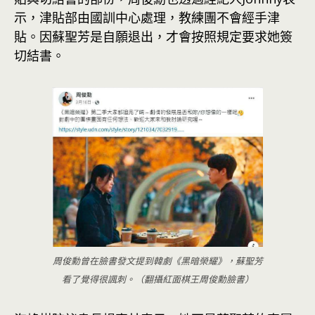
示，津貼部由國訓中心處理，教練團不會經手津
貼。因蘇聖芳是自願退出，才會按照規定要求她簽
切結書。
周俊勳曾在臉書發文提到韓劇《黑暗榮耀》，蘇聖芳
看了覺得很諷刺。（翻攝紅面棋王周俊勳臉書）