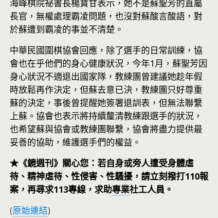
海峰棋院祕書長楊寶甘表示，她不是蘇聖芳的直屬
長官，無權處理霸凌問題，也沒對蘇酸言酸語，對
於蘇遭到霸凌的事並不清楚。
中華民國圍棋協會回應，除了選手的日常訓練，協
會也在乎他們的身心健康狀況，今年1月，蘇聖芳因
身心狀況不適退出國家隊，教練團曾建議她趁年假
時放鬆再作決定，但蘇去意已決，教練團只好尊重
蘇的決定，事後曾提醒她簽署退訓表，但無法聯繫
上蘇。協會也表示將持續釐清教練跟選手的狀況，
也希望蘇與協會或教練團聯繫，協會將盡力提供最
妥善的協助，維護選手們的權益。
★《鏡週刊》關心您：若自身或旁人遭受身體虐
待、精神虐待、性侵害、性騷擾，請立刻撥打110報
案，再尋求113專線，求助
專業
社工人員。
(
原始連結
)