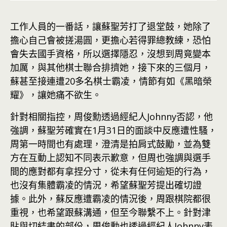
工作人員的一番話，讓蘇聖芳打了退堂鼓，她除了
擔心自己會被搓湯圓，更擔心若得罪總教練，恐怕
會失去國手資格，所以選擇隱忍，沒想到周竟變本
加厲，與其他棋士聯合排擠她，接下來的三個月，
蘇甚至接連遭20多名棋士霸凌，情節有如《黑暗榮
耀》，讓她痛不欲生。
針對相關指控，周俊勳透過經紀人Johnny否認，他
強調，蘇聖芳確實在1月31日的面談中反應遭性騷，
周第一時間也有處理，澄清是拍肩式鼓勵，並為雙
方在互動上認知不同表示歉意，但周也強調與選手
間的應對都有拿捏分寸，從未有任何逾矩的行為，
也沒有集體霸凌的情況，希望蘇聖芳提出確切證
據。此外，蘇反應遭霸凌的情況後，周跟棋院都很
重視，也希望跟蘇溝通，但至今聯繫不上。針對津
貼與切結書的部份，周俊勳也透過經紀人Johnny表