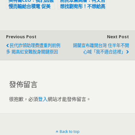
英特爾CEO：我們因傲
前民眾黨高層：柯文哲
慢而輸給台積電 促美
想找劉宥彤！不想給高
將晶片製造帶回本土
虹安當立委
Previous Post
Next Post
民代詐領助理費遭重判前例
錫蘭宣布離開台灣 住半年不開
多 揭高虹安難脫身關鍵原因
心喊「我不適合這裡」
發佈留言
很抱歉，必須
登入
網站才能發佈留言。
Back to top