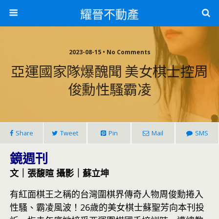
耀晉不動產
2023-08-15 • No Comments
亞運國家隊爆醜聞 美女棋士控周
俊勳性騷霸凌
Share
Tweet
Pin
Mail
SMS
鏡週刊
文｜張馥暄 攝影｜蘇立坤
有紅面棋王之稱的台灣圍棋界傳奇人物周俊勳捲入
性騷、霸凌風波！26歲的美女棋士蘇聖芳向本刊投