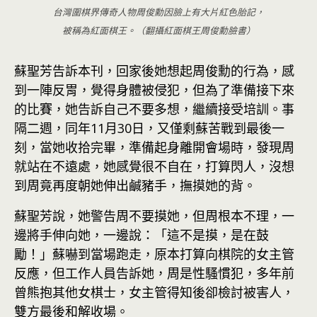
台灣圍棋界傳奇人物周俊勳因臉上有大片紅色胎記，
被稱為紅面棋王。（翻攝紅面棋王周俊勳臉書）
蘇聖芳告訴本刊，回家後她想起周俊勳的行為，感
到一陣反胃，覺得身體被侵犯，但為了準備接下來
的比賽，她告訴自己不要多想，繼續接受培訓。事
隔二週，同年11月30日，又僅剩蘇苦戰到最後一
刻，當她收拾完畢，準備起身離開會場時，發現周
就站在不遠處，她感覺很不自在，打算閃人，沒想
到周竟再度朝她伸出鹹豬手，撫摸她的背。
蘇聖芳說，她警告周不要摸她，但周根本不理，一
邊將手伸向她，一邊說：「這不是摸，是在鼓
勵！」蘇嚇到當場跑走，原本打算向棋院的女主管
反應，但工作人員告訴她，周是性騷慣犯，多年前
曾熊抱其他女棋士，女主管得知後卻檢討被害人，
雙方最後和解收場。