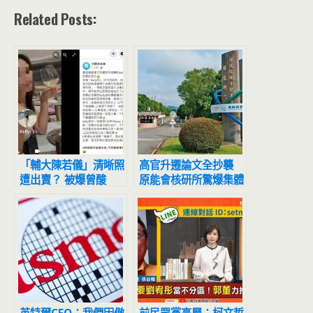
Related Posts:
「輔大陳若儀」清晰照
高官升遷論文全抄襲
遭出賣？ 被爆曾酸
原能會核研所驚爆集體
「窮忙族才搭捷運」網
舞弊
又掀戰