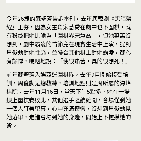
今年26歲的蘇聖芳告訴本刊，去年底韓劇《黑暗榮
耀》正夯，因為女主角宋慧喬在劇中也下圍棋，就
有粉絲把她比喻為「圍棋界宋慧喬」，但她萬萬沒
想到，劇中霸凌的情節竟在現實生活中上演，提到
周俊勳對她性騷，並聯合其他棋士對她霸凌，蘇心
有餘悸，哽咽地說：「我很痛苦，真的很想死！」
前年蘇聖芳入選亞運圍棋隊，去年9月開始接受培
訓，周俊勳是總教練，培訓地點則是周所屬的海峰
棋院。去年11月16日，當天下午5點多，她在一場
線上圍棋賽敗北，其他選手陸續離開，會場僅剩她
一個人盯著螢幕，心中充滿懊悔，沒想到周俊勳見
她落單，走進會場到她的身邊，開始上下撫摸她的
背。