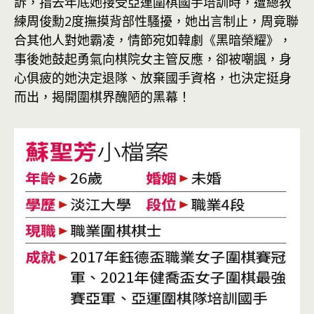
訴，指去年底她接受亞運圍棋國手培訓時，遭總教
練周俊勳2度撫摸背部性騷擾，她出言制止，周竟聯
合其他人對她霸凌，情節宛如韓劇《黑暗榮耀》，
事後她鼓起勇氣向棋院女主管反應，卻被嘲諷，身
心俱疲的她決定退隊、放棄國手資格，也決定挺身
而出，揭開圍棋界醜陋的黑幕！