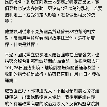
區的機會，到現在附近
土地
都還是特定農業區，實
價登錄也沒太多變動，更沒有1坪20萬的暴利。若要
圖利地主，或受特定人影響，怎會做出相反的決
策？
他並諷刺從來不見黃國昌質疑曾去88會館的柯文
哲，反而用照片就看圖說故事抹黑他，這不是雙
標，什麼是雙標？
不過，國民黨立委參選人羅智強昨在臉書發文，也
指鄭文燦曾到郭哲敏所開的88會館，並揭露郭去年
10月26日潛逃出境，離境前機場海關曾通報檢警，
收到的指令卻是放行，檢察官直到11月11日才發布
通緝。
羅智強直呼，郭神通鬼大，不但可預知農地旁將建
捷運站，出事跑路還有人協助，背後到底誰在護
航？有無政黨高層的政治力涉入？反貪腐監察院將