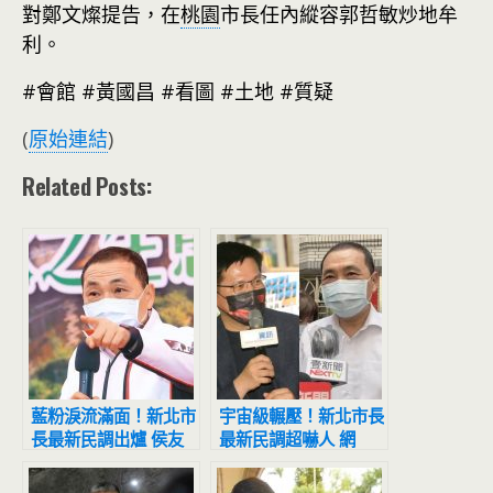
對鄭文燦提告，在
桃園
市長任內縱容郭哲敏炒地牟
利。
#會館 #黃國昌 #看圖 #土地 #質疑
(
原始連結
)
Related Posts:
藍粉淚流滿面！新北市
宇宙級輾壓！新北市長
長最新民調出爐 侯友
最新民調超嚇人 網
宜超震撼
驚：滅亡計畫開始