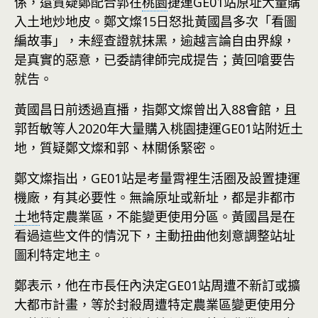
係，還質疑鄭配合郭在
桃園
捷運GE01站原址大量購
入土地炒地皮。鄭文燦15日怒批黃國昌多次「看圖
編故事」，未經查證就抹黑，逾越言論自由界線，
是真實的惡意，已委請律師完成提告；黃回嗆要告
就告。
黃國昌日前透過直播，指鄭文燦曾出入88會館，且
郭哲敏等人2020年大量購入桃園捷運GE01站附近土
地，質疑鄭文燦和郭、林關係緊密。
鄭文燦指出，GE01站是考量霄裡生活圈及設置捷運
機廠，有其必要性。無論原址或新址，都是非都市
土地
特定農業區，不能變更使用分區。黃國昌是在
看過這些文件的情況下，主動扭曲他刻意調整站址
圖利特定地主。
鄭表示，他在市長任內決定GE01站周遭不新訂或擴
大都市計畫，等於封殺周遭特定農業區變更使用分