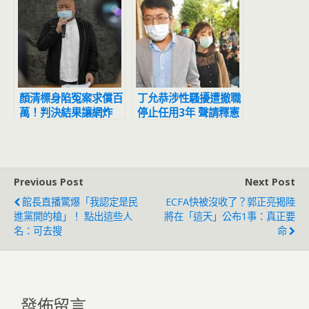
顏清標身陷冤案求償百
丁允恭涉性騷擾遭撤職
萬！判決結果讓網炸
停止任用3年 聲請釋憲
鍋：官逼民反
結果出爐
Previous Post
Next Post
館長直播驚爆「我認定是民
ECFA快被沒收了？郭正亮揭陸
進黨開的槍」！ 點出這些人
將在「這天」公布1事：真正要
名：可去搜
命
發佈留言