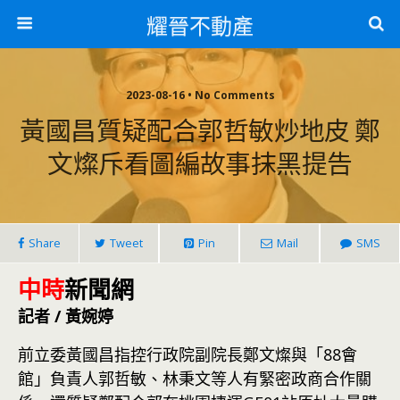
耀晉不動產
2023-08-16 • No Comments
黃國昌質疑配合郭哲敏炒地皮 鄭
文燦斥看圖編故事抹黑提告
Share
Tweet
Pin
Mail
SMS
中時
新聞網
記者 / 黃婉婷
前立委黃國昌指控行政院副院長鄭文燦與「88會
館」負責人郭哲敏、林秉文等人有緊密政商合作關