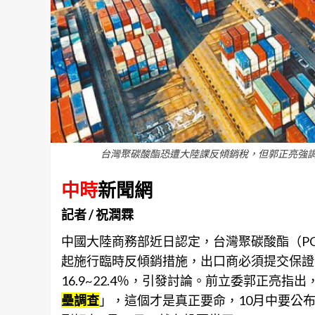
台灣聚碳酸酯恐遭大陸課反傾銷稅，但郭正亮強調
中時
新聞網
記者 / 祝潤霖
中國大陸商務部近日認定，台灣聚碳酸酯（P
起施行臨時反傾銷措施，出口商必須提交保證
16.9~22.4％，引發討論。前立委郭正亮指
壘調查
」，這個才是真正要命，10月中要公