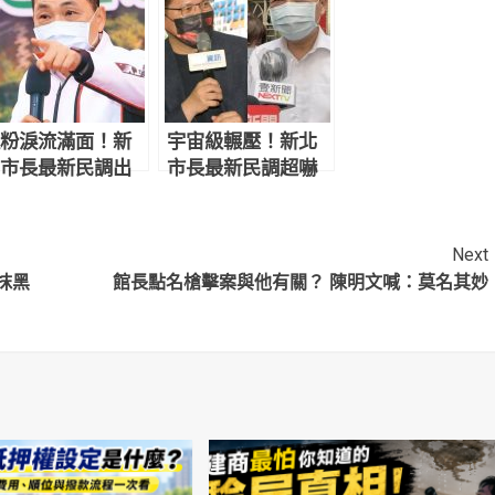
粉淚流滿面！新
宇宙級輾壓！新北
市長最新民調出
市長最新民調超嚇
 侯友宜超震撼
人 網驚：滅亡計畫
開始
Next
抹黑
館長點名槍擊案與他有關？ 陳明文喊：莫名其妙