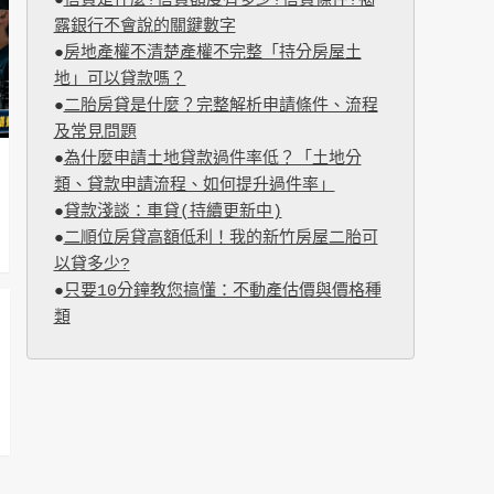
●
信貸是什麼?信貸額度有多少?信貸條件?揭
露銀行不會說的關鍵數字
●
房地產權不清楚產權不完整「持分房屋土
地」可以貸款嗎？
●
二胎房貸是什麼？完整解析申請條件、流程
及常見問題
●
為什麼申請土地貸款過件率低？「土地分
類、貸款申請流程、如何提升過件率」
●
貸款淺談：車貸(持續更新中)
●
二順位房貸高額低利！我的新竹房屋二胎可
以貸多少?
●
只要10分鐘教您搞懂：不動產估價與價格種
類