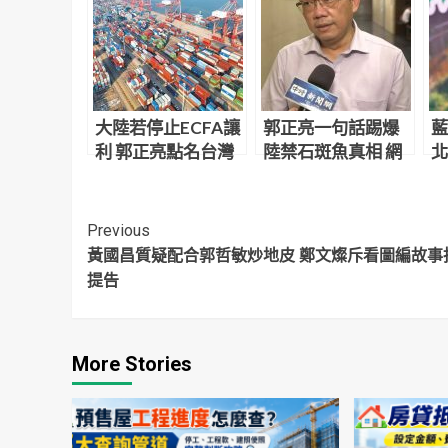
大陸若停止ECFA讓
郭正亮一句話踢爆
藍
利 郭正亮點名台灣
陸禁石斑魚真相 網
北
「這些產業」慘了
氣炸了：當人民白
爐
癡？
Continue
Previous
黃國昌質疑配合郭哲敏炒地皮 鄭文燦斥看圖編故事
Reading
提告
More Stories