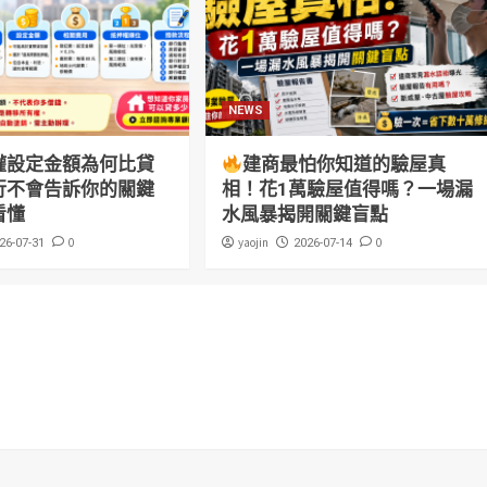
NEWS
權設定金額為何比貸
建商最怕你知道的驗屋真
行不會告訴你的關鍵
相！花1萬驗屋值得嗎？一場漏
看懂
水風暴揭開關鍵盲點
0
yaojin
0
26-07-31
2026-07-14