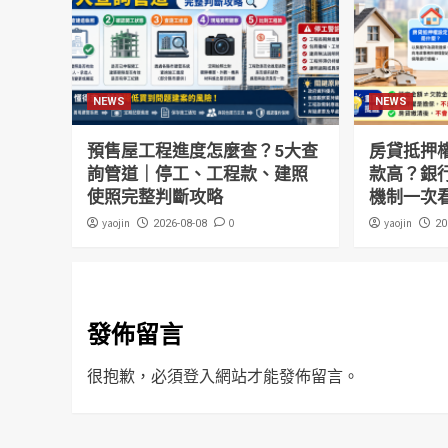
NEWS
NEWS
預售屋工程進度怎麼查？5大查
房貸抵押
詢管道｜停工、工程款、建照
款高？銀
使照完整判斷攻略
機制一次
yaojin
0
yaojin
2026-08-08
20
發佈留言
很抱歉，必須
登入
網站才能發佈留言。