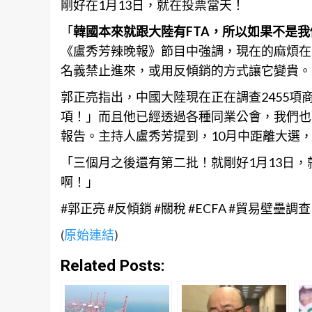
剛好在1月13日，就在投票當天！
「
韓國本來就跟大陸有FTA，所以如果不是我
《盧秀芳辣晚報》節目中強調，現在的麻煩在
名義禁止進來，或用反傾銷的方式讓它變貴。
郭正亮指出，中國大陸現在正在調查2455項商
項！」而且他已經透過各種同業公會，我們也
報告。主持人盧秀芳提到，10月中距離大選
「三個月之後還有第二批！就剛好1月13日
啊！」
#郭正亮 #反傾銷 #關稅 #ECFA #貿易壁壘調查
(
原始連結
)
Related Posts: