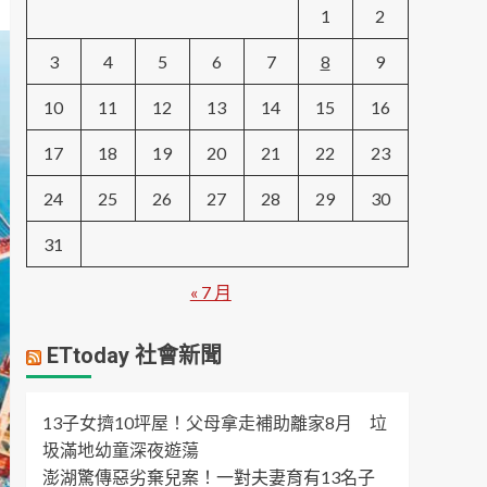
1
2
3
4
5
6
7
8
9
10
11
12
13
14
15
16
17
18
19
20
21
22
23
24
25
26
27
28
29
30
31
« 7 月
ETtoday 社會新聞
13子女擠10坪屋！父母拿走補助離家8月 垃
圾滿地幼童深夜遊蕩
澎湖驚傳惡劣棄兒案！一對夫妻育有13名子