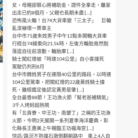
女，母親卻狠心將補助金、證件全拿走，離家
出走已約8個月、父親也長期未盡 […]
恐怖風火輪！台74大貨車變「三太子」 巨輪
亂滾嚇壞一票車主
台中市71歲朱姓男子中午12點多開輛大貨車
行經台74線東向21.5k時，左後方輪胎竟然脫
落逕自往前滾動，輪胎摩 […]
騎士闖紅燈被「時速104公里」自小客撞死
駕駛仍判刑8月
台中市魏姓男子在速限40公里的路段，以時速
104公里駕車，把闖紅燈的22歲黃姓騎士撞
死，雖經鑑定後認定黃男是肇 […]
全台最香88節！王功漁火節「幫老爸補精氣」
3千人烤蚵超熱鬧
有「北貢寮、中王功、南墾丁」之稱的王功漁
火節，今明2天展開一系列夏季海洋慶典，彰
化縣長王惠美上午親臨王功福海宮 […]
快訊 ∕ 路況不熟撞石墩側翻躺路中 車上4人自