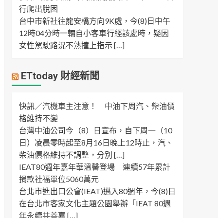
行爬出脫困
台中市新社往龍安橋方向9K處，今(8)日中午
12時04分時一輛自小客車行經該處時，疑因
女性駕駛路況不熟撞上指示 […]
ETtoday 財經新聞
快訊／汽機車主注意！ 中油下周汽、柴油價
格維持不變
台灣中油公司今（8）日宣布，自下周一（10
日）凌晨零時起至8月16日晚上12時止，汽、
柴油價格維持不調整，分別 […]
IEAT80週年嘉年華溫馨登場 連續57年累計
捐款社福單位5060萬元
台北市進出口公會(IEAT)邁入80週年，今(8)日
在台北市客家文化主題公園舉辦「IEAT 80週
年永續共善嘉 […]