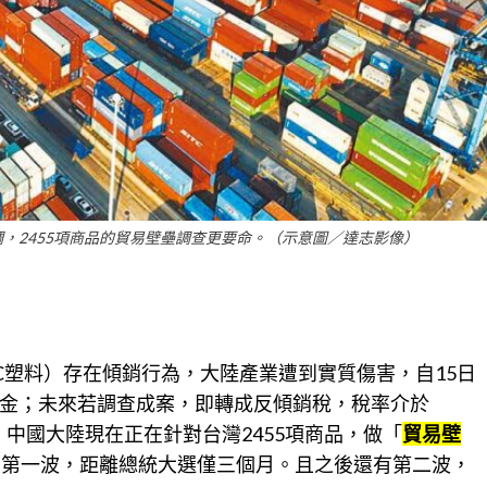
，2455項商品的貿易壁壘調查更要命。（示意圖／達志影像）
C塑料）存在傾銷行為，大陸產業遭到實質傷害，自15日
金；未來若調查成案，即轉成反傾銷稅，稅率介於
出，中國大陸現在正在針對台灣2455項商品，做「
貿易壁
布第一波，距離總統大選僅三個月。且之後還有第二波，