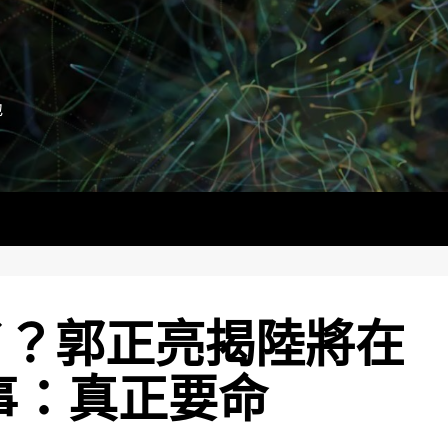
地
了？郭正亮揭陸將在
事：真正要命