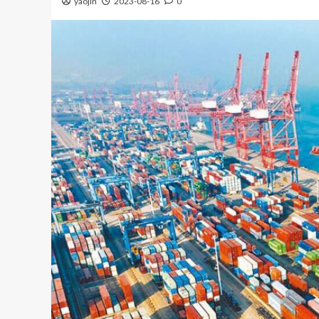
yaojin
2023-08-16
0