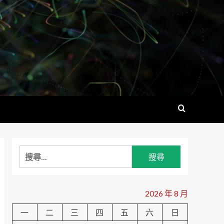
搜
尋
關
鍵
2026 年 8 月
字:
一
二
三
四
五
六
日