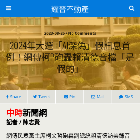
耀晉不動產
2023-08-25 • No Comments
2024年大選「AI深偽」假訊息首
例！網傳柯P砲轟賴清德音檔「是
假的」
Share
Tweet
Pin
Mail
SMS
中時
新聞網
記者 / 陳志賢
網傳民眾黨主席柯文哲砲轟副總統賴清德訪美錄音