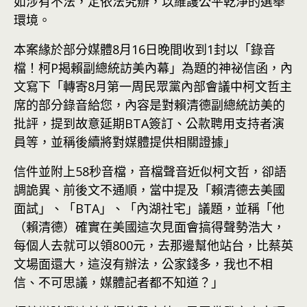
如涉有不法，定依法究辦，以維護公平乾淨的選舉
環境。
本案緣於部分媒體8月16日晚間收到1封以「錄音
檔！柯P揭賴副總統訪美內幕」為題的神祕信函，內
文寫下「轉寄8月第一周民眾黨內部會議中柯文哲主
席的部分錄音給您，內容是對賴清德副總統訪美的
批評，提到故意延期BTA簽訂、公款聘用支持者演
員等，並稱後續將對媒體提供相關證據」
信件並附上58秒音檔，音檔聲音近似柯文哲，卻語
調詭異、前後文不通順，當中提及「賴清德去美國
面試」、「BTA」、「內湖社宅」議題，並稱「他
（賴清德）確實在美國這次見面會搞得聲勢浩大，
每個人去就可以領800元，去那邊幫他站台，比蔡英
文場面還大，這沒有辦法，公家錢多，我也不相
信、不可思議，媒體記者都不知道？」