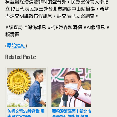
柯競辦除澄清並非柯的聲音外，民眾黨發言人李頂
立17日代表民眾黨赴
台北
市調處中山站檢舉，希望
盡速查明誰散布假訊息。調查局已立案調查。
#調查局 #深偽訊息 #柯P砲轟賴清德 #AI假訊息 #
賴清德
(
原始連結
)
Related Posts:
仿柯文哲58秒音檔 調
藍粉淚流滿面！新北市
查局立案調查
長最新民調出爐 侯友