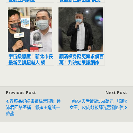
宜超震撼
宇宙級輾壓！新北市長
顏清標身陷冤案求償百
最新民調超嚇人 網
萬！判決結果讓網炸
驚：滅亡計畫開始
鍋：官逼民反
Previous Post
Next Post
轟賴品妤結果遭綠營圍剿 鍾
前AV天后遭騙558萬元 「潮吹
沛君回擊堅稱：假摔＋造謠一
女王」皮肉錢被薛光奮發圖強
條龍