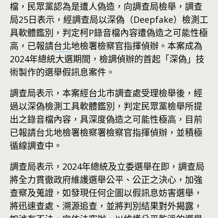
檔，民眾黨認為是遭人偽造，向調查局檢舉，調查
局25日表示，經調查局以深偽（Deepfake）檢測工
具軟體鑑別，判定柯P錄音檔內容遭偽造之可能性極
高，已報請
台北
地檢署檢察官指揮偵辦。本案成為
2024年總統大選期間，檢調偵辦的首起「深偽」技
術製作的選舉假訊息案件。
調查局表示，本案經
台北
市調查處受理檢舉後，經
過以深偽檢測工具軟體鑑別，判定民眾黨檢舉所提
出之錄音檔內容，具深度偽造之可能性極高，目前
已報請台北地檢署檢察署檢察官指揮偵辦，並積極
循線調查中。
調查局表示，2024年總統及立委選舉在即，調查局
將全力貫徹政府維護選舉公平、公正之決心，加強
查察及蒐證，如發現任何企圖以假訊息妨害選舉，
將迅速查處、溯源追查，並將判別結果對外揭露，