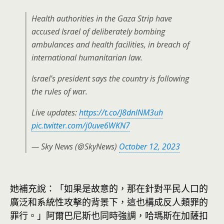
Health authorities in the Gaza Strip have
accused Israel of deliberately bombing
ambulances and health facilities, in breach of
international humanitarian law.
Israel's president says the country is following
the rules of war.
Live updates:
https://t.co/J8dnlNM3uh
pic.twitter.com/j0uve6WKN7
— Sky News (@SkyNews)
October 12, 2023
她補充說：「如果是故意的，那在針對平民人口的
廣泛和系統性攻擊的背景下，這也構成反人類罪的
罪行。」阿爾巴尼斯也同時強調，哈瑪斯在加薩扣