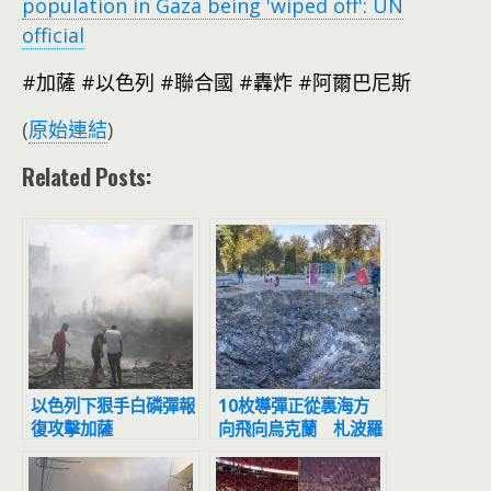
population in Gaza being 'wiped off': UN
official
#加薩 #以色列 #聯合國 #轟炸 #阿爾巴尼斯
(
原始連結
)
Related Posts:
以色列下狠手白磷彈報
10枚導彈正從裏海方
復攻擊加薩
向飛向烏克蘭 札波羅
熱一夜「15起爆炸奪
命」