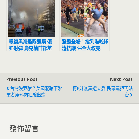
報復黑海艦隊遇襲 俄
驚艷全場！擋到啦啦隊
狂射彈 烏克蘭首都基
遭抗議 保全大叔竟
輔等地連環爆
「舞力全開」加入表演
Previous Post
Next Post
台灣沒萊豬？美國混豬下游
柯P妹無黨選立委 民眾黨拒再站
業者原料肉抽驗出爐
台
發佈留言