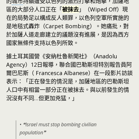
的
城市
持續遭受以色列的激烈打擊和炮擊，加薩地
區的大部分人口正在「
被抹去
」（Wiped Off）現
在的局勢足以構成反人類罪，以色列空軍所實施的
是地毯式轟炸（Carpet Bombing）。她痛批，對
於加薩人道走廊建立的議題沒有進展，是因為西方
國家無條件支持以色列所致。
據土耳其國營《安納杜魯新聞社》（Anadolu
Agency）12日報導，聯合國巴勒斯坦特別報告員阿
爾巴尼斯（ Francesca Albanese）在一段影片訪談
表示：「正在發生的情況是，加薩地區的巴勒斯坦
人口中有相當一部分正在被抹去。與以前發生的情
況沒有不同…但更加兇猛，」
• ❝Israel must stop bombing civilian
population❞