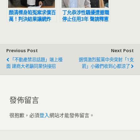
顏清標身陷冤案求償百
丁允恭涉性騷擾遭撤職
萬！判決結果讓網炸
停止任用3年 聲請釋憲
鍋：官逼民反
結果出爐
Previous Post
Next Post
「不動產禁忌話題」端上檯
選情激烈藍黨中央突射「1支
面 建商大老籲同業快接招
箭」小雞們收到心都涼了
發佈留言
很抱歉，必須
登入
網站才能發佈留言。