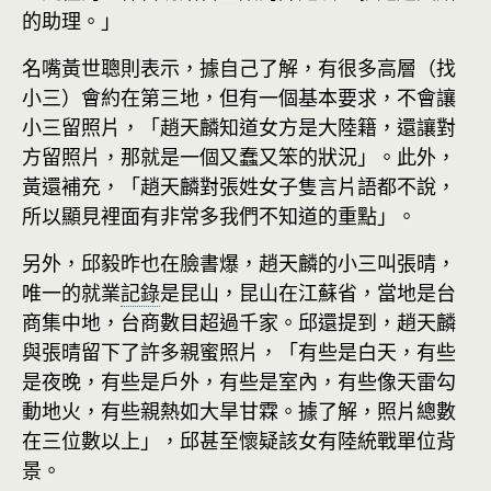
的助理。」
名嘴黃世聰則表示，據自己了解，有很多高層（找
小三）會約在第三地，但有一個基本要求，不會讓
小三留照片，「趙天麟知道女方是大陸籍，還讓對
方留照片，那就是一個又蠢又笨的狀況」。此外，
黃還補充，「趙天麟對張姓女子隻言片語都不說，
所以顯見裡面有非常多我們不知道的重點」。
另外，邱毅昨也在臉書爆，趙天麟的小三叫張晴，
唯一的就業
記錄
是昆山，昆山在江蘇省，當地是台
商集中地，台商數目超過千家。邱還提到，趙天麟
與張晴留下了許多親蜜照片，「有些是白天，有些
是夜晚，有些是戶外，有些是室內，有些像天雷勾
動地火，有些親熱如大旱甘霖。據了解，照片總數
在三位數以上」，邱甚至懷疑該女有陸統戰單位背
景。