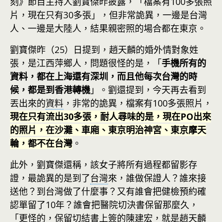
刻》節目主持人劉寶傑昨披露，「檔案有100多張照
片，現在只有30多張」，但非常詭異，一邊是台灣
人、一邊是大陸人，結果親密照的場合都在東京。
劉寶傑昨（25）日提到，趙天麟的婚外情對象姓
張，是江西萍鄉人，問題很怪的是，「
手機所有的
資料，都在上海還有深圳，而且他每次台灣的時
候，都是到香港轉機
」。劉還提到，今天再去看到
丟出來的
資料
，非常的詭異，檔案有100多張照片，
現在只有流出30多張，耐人尋味的是，現在PO出來
的照片，在沙灘、車廂、東京明治神宮、東京摩天
輪，都不在台灣
。
此外，劉寶傑還稱，該女子將所有過程都留影存
證，最詭異的是到了
台灣
來，誰做保證人？誰來接
送他？到台灣做了什麼事？又有誰會把健檢預約確
認單留了10年？誰會把醫院切決書保留那麼久，
「更怪的，保留切結書上簽的陳建宏，就是趙天麟