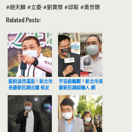
#趙天麟 #立委 #劉寶傑 #邱毅 #黃世聰
Related Posts:
藍粉淚流滿面！新北市
宇宙級輾壓！新北市長
長最新民調出爐 侯友
最新民調超嚇人 網
宜超震撼
驚：滅亡計畫開始