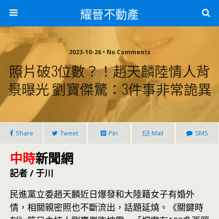
耀晉不動產
2023-10-26 • No Comments
照片破3位數？！趙天麟陸情人背
景曝光 劉寶傑驚：3件事非常詭異
Share
Tweet
Pin
Mail
SMS
中時
新聞網
記者 / 于川
民進黨立委趙天麟近日爆發和大陸籍女子有婚外
情，相關親密照也不斷流出，話題延燒。《關鍵時