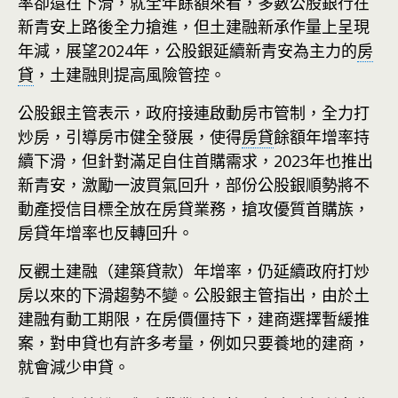
率卻還在下滑，就全年餘額來看，多數公股銀行在
新青安上路後全力搶進，但土建融新承作量上呈現
年減，展望2024年，公股銀延續新青安為主力的
房
貸
，土建融則提高風險管控。
公股銀主管表示，政府接連啟動房市管制，全力打
炒房，引導房市健全發展，使得
房貸
餘額年增率持
續下滑，但針對滿足自住首購需求，2023年也推出
新青安，激勵一波買氣回升，部份公股銀順勢將不
動產授信目標全放在房貸業務，搶攻優質首購族，
房貸年增率也反轉回升。
反觀土建融（建築貸款）年增率，仍延續政府打炒
房以來的下滑趨勢不變。公股銀主管指出，由於土
建融有動工期限，在房價僵持下，建商選擇暫緩推
案，對申貸也有許多考量，例如只要養地的建商，
就會減少申貸。