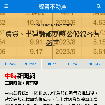
耀晉不動產
2024-01-02 • No Comments
房貸、土建融都要顧 公股銀各有
盤算
Share
Tweet
Pin
Mail
SMS
中時
新聞網
工商時報 / 黃有容
中央銀行統計，國銀2023年房貸自新青安推出後，
貸款餘額年增率恢復成長，但
土建融
貸款餘額年增