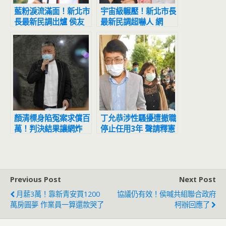
藍粉淚流滿面！新北市
宇宙級輾壓！新北市長
長最新民調出爐 侯友
最新民調超嚇人 網
宜超震撼
驚：滅亡計畫開始
顏清標身陷冤案求償百
丁允恭涉性騷擾遭撤職
萬！判決結果讓網炸
停止任用3年 聲請釋憲
鍋：官逼民反
結果出爐
Previous Post
Next Post
月薪3萬！靠新青安買1200
協議仍有效！侯喊共組聯合政府
萬房圓夢 作業員一算還款哭了
柯辦回應了