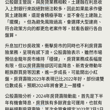
公股銀主管說，與
房貸
業務相較，土建融在利息收
入上對銀行來說絕對挹注較多，因此如果能承作優
質土建融案，還是會積極爭取，並不會在土建融上
「擺爛」。但為避免風險過高，會選擇大型建商、
符合政策方向的都更危老案件等，就看各銀行各自
盤算。
升息加打炒房政策，衝擊房市的同時也不利房貸壽
險業務，呈現有感下滑。公股壽險表示，雖然市場
預估金龍年房市維持「穩健」，房貸業務成長幅度
有限，但以
房貸壽險
卻因可能降息、新青安帶動年
輕族群買房等因素，進一步成長，可能開出小紅
盤。房貸壽險2023年表現已比2022年好，部份達雙
位數成長，預期2024年將會更上一層樓。
公股壽險分析，2024年房貸壽險動能，首先是下半
年有機會降息，
房貸
族有多餘資金可運用，也就有
餘裕規劃房貸壽險；其次金管會規定2023年7月1日