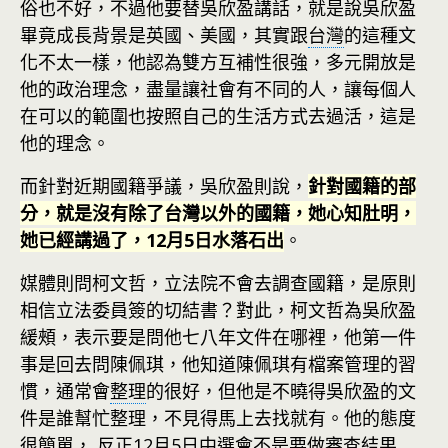
俗也不好，不過他要替吳欣盈講話，就是說吳欣盈
畢竟成長背景是英國、美國，其實跟
台灣
的這種文
化不太一樣，他認為雙方互補性很強，多元開放是
他的政治理念，盡量讓社會有不同的人，讓每個人
在可以的範圍也按照自己的生活方式去過活，這是
他的理念。
而針對近期國籍爭議，吳欣盈則說，
針對國籍的部
分，就是沒有除了台灣以外的國籍，她心知肚明，
她已經講過了，12月5日水落石出
。
媒體則問柯文哲，立法院不會去調查國籍，是原則
相信立法委員簽的切結書？對此，柯文哲為吳欣盈
緩頰，表示要是問他七八年文件在哪裡，他第一件
事是回去問陳佩琪，他知道陳佩琪有檔案管理的習
慣，通常會
整理
的很好，但他是不曉得吳欣盈的文
件是誰幫忙整理，不見得馬上去找就有。他的態度
很簡單， 反正12月5日中選會不是要做審查結果