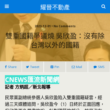
耀晉不動產
2023-12-01 • No Comments
雙重國籍爭議燒 吳欣盈：沒有除
台灣以外的國籍
Share
Tweet
Pin
Mail
SMS
CNEWS匯流新聞網
記者 方炳超／新北報導
民眾黨副總統參選人吳欣盈陷入雙重國籍疑雲，經
過三天媒體追問，吳欣盈今（1）日終於正面回應，