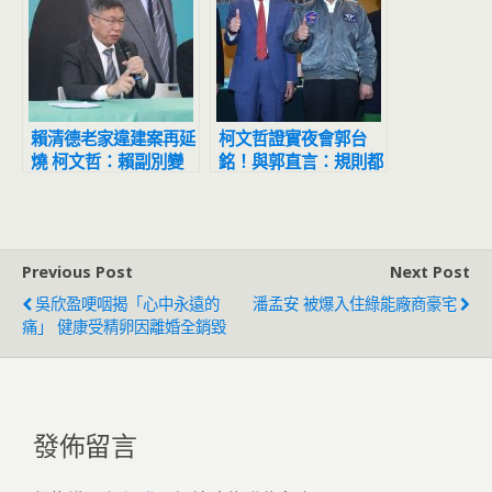
賴清德老家違建案再延
柯文哲證實夜會郭台
燒 柯文哲：賴副別變
銘！與郭直言：規則都
成賴皮
不清楚還參加比賽
Previous Post
Next Post
吳欣盈哽咽揭「心中永遠的
潘孟安 被爆入住綠能廠商豪宅
痛」 健康受精卵因離婚全銷毀
發佈留言