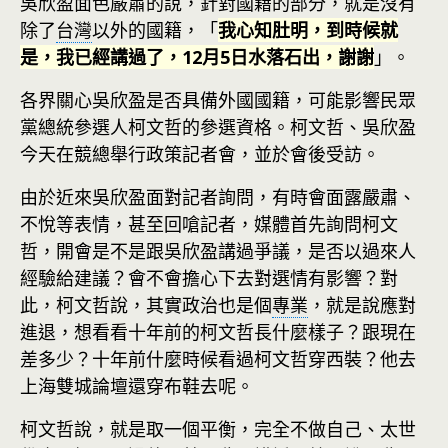
吳欣盈面色嚴肅的說，針對國籍的部分，就是沒有
除了
台灣
以外的國籍，「
我心知肚明，到時候就
是，我已經講過了，12月5日水落石出，謝謝
」。
各界關心吳欣盈是否具備外國國籍，可能影響民眾
黨總統參選人柯文哲的參選資格。柯文哲、吳欣盈
今天在競總舉行政策記者會，並於會後受訪。
由於近來吳欣盈面對記者詢問，有時會面露嚴肅、
不悅等表情，甚至回嗆記者，媒體首先詢問柯文
哲，開會是不是跟吳欣盈講過爭議，是否以過來人
經驗給建議？會不會擔心下去對選情有影響？對
此，柯文哲說，其實政治也是個
專業
，就是說應對
進退，想看看十年前的柯文哲長什麼樣子？跟現在
差多少？十年前什麼時候看過柯文哲穿西裝？他去
上海雙城論壇還穿布鞋去呢。
柯文哲說，就是取一個平衡，完全不做自己、太世