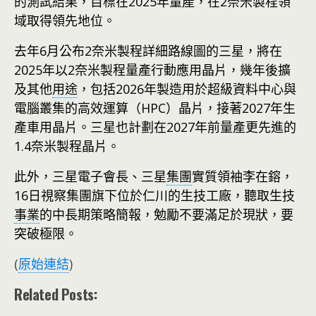
的測試結果，目標在2025年量產，在2奈米製程領
域取得領先地位。
去年6月公布2奈米製程詳細路線圖的三星，將在
2025年以2奈米製程量產行動應用晶片，幾年後擴
及其他
用途
，包括2026年製造用於超級資料中心與
電腦叢集的高效運算（HPC）晶片，接著2027年生
產車用晶片。三星也計劃在2027年前量產更先進的
1.4奈米製程晶片。
此外，三星電子會長、三星
集團
實質領袖李在鎔，
16日視察集團旗下位於仁川的生技工廠，聽取生技
事業
的中長期策略簡報，勉勵不要滿足於現狀，要
突破極限。
(
原始連結
)
Related Posts: