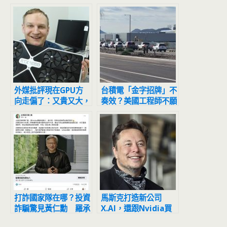
外媒批評現在GPU方
台積電「金字招牌」不
向走偏了：又貴又大，
奏效？美國工程師不願
NVIDIA問題最大、
跳槽 背後考量曝光
AMD也在跟上
打詐國家隊在哪？投資
馬斯克打造新公司
詐騙驚見黃仁勳 羅承
X.AI，還跟Nvidia買
宗：人民會覺得政府無
了大量處理器！準備跟