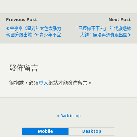
能
OpenAI決勝負？
Previous Post
Next Post
金亨泰《星刃》太色太暴力
「已經做不下去」 年代旅遊林
韓國分級出爐19+青少年不宜
大鈞：無法再退費跟出團
發佈留言
很抱歉，必須
登入
網站才能發佈留言。
Back to top
Mobile
Desktop