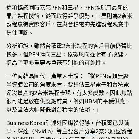
這項協議同時嘉惠PFN和三星，PFN能運用最新的
晶片製程技術，從而取得競爭
優勢
，三星則為2奈米
製程贏得實際客戶，在與台積電的先進製程競賽中
穩住陣腳。
分析師說，雖然台積電2奈米製程的客戶目前仍舊比
較多，但PFN轉向三星，象徵風向逐漸有了改變，
提高了更多重要客戶琵琶別抱的可能性。
一位南韓晶圓代工產業人士說：「從PFN這類無廠
半導體公司的角度來看，要評估三星電子和台積電
還沒量產的2奈米製程表現，有太多變數，因此焦點
很可能是放在
供應
鏈前景，例如HBM的平穩供應、
以及設法大幅降低對台積電的依賴。」
BusinessKorea引述外國媒體報導，台積電已與蘋
果、輝達（Nvidia）等主要客戶
分享
2奈米原型製程