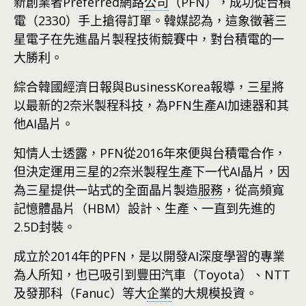
新創業者Preferred網路
公司
（PFN），成功從台積
電（2330）手上搶得訂單。韓媒認為，這象徵著三
星電子在先進晶片製程技術競賽中，對台積電的一
大勝利。
綜合韓國經濟日報與BusinessKorea報導，三星將
以最新的2奈米製程科技，為PFN生產AI加速器和其
他AI晶片。
知情人士透露，PFN從2016年來便與台積電合作，
但決定運用三星的2奈米製程生產下一代AI晶片，因
為三星提供一站式的全面晶片製造
服務
，從高頻寬
記憶體晶片（HBM）設計、生產、一直到先進的
2.5D封裝。
成立於2014年的PFN，是以開發AI深度學習的專業
為人所知，也已吸引到豐田汽車（Toyota）、NTT
及發那科（Fanuc）等大
企業
的大規模投資。