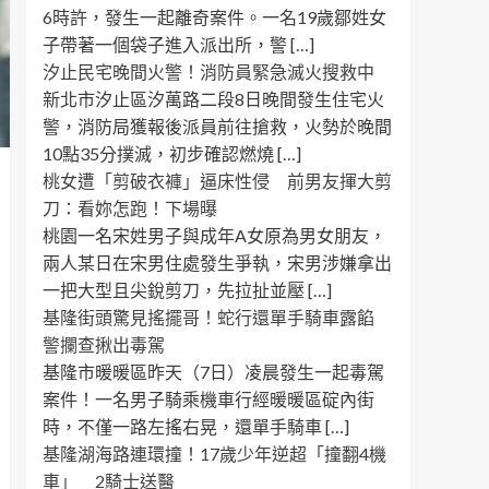
6時許，發生一起離奇案件。一名19歲鄒姓女
子帶著一個袋子進入派出所，警 […]
汐止民宅晚間火警！消防員緊急滅火搜救中
新北市汐止區汐萬路二段8日晚間發生住宅火
警，消防局獲報後派員前往搶救，火勢於晚間
10點35分撲滅，初步確認燃燒 […]
桃女遭「剪破衣褲」逼床性侵 前男友揮大剪
刀：看妳怎跑！下場曝
桃園一名宋姓男子與成年A女原為男女朋友，
兩人某日在宋男住處發生爭執，宋男涉嫌拿出
一把大型且尖銳剪刀，先拉扯並壓 […]
基隆街頭驚見搖擺哥！蛇行還單手騎車露餡
警攔查揪出毒駕
基隆市暖暖區昨天（7日）凌晨發生一起毒駕
案件！一名男子騎乘機車行經暖暖區碇內街
時，不僅一路左搖右晃，還單手騎車 […]
基隆湖海路連環撞！17歲少年逆超「撞翻4機
車」 2騎士送醫