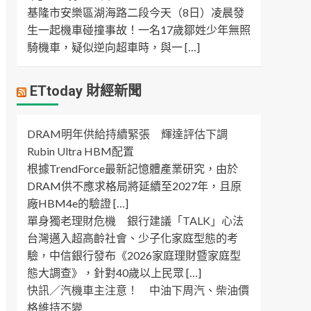
基隆市安樂區湖海路二段今天（8日）凌晨發
生一起機車碰撞事故！一名17歲鄒姓少年無照
騎機車，疑似逆向超車時，與一 […]
ETtoday 財經新聞
DRAM明年供給持續緊張 輝達評估下調
Rubin Ultra HBM配置
根據TrendForce最新記憶體產業研究，由於
DRAM供不應求格局將延續至2027年，且原
廠HBM4e的驗證 […]
單身獨老理財危機 銀行建議「TALK」心法
台灣邁入超高齡社會、少子化家庭型態的考
驗，中信銀行發布《2026家庭理財暨家庭型
態大調查》，針對40歲以上民眾 […]
快訊／汽機車主注意！ 中油下周汽、柴油價
格維持不變