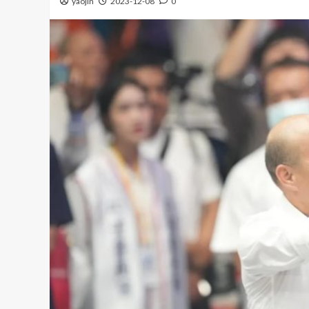
yaojin
2023-12-08
0