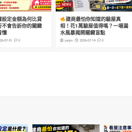
NEWS
權設定金額為何比貸
建商最怕你知道的驗屋真
行不會告訴你的關鍵
相！花1萬驗屋值得嗎？一場漏
看懂
水風暴揭開關鍵盲點
0
yaojin
0
26-07-31
2026-07-14