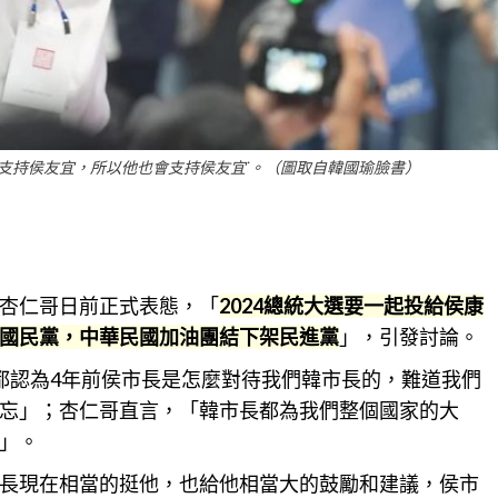
支持侯友宜，所以他也會支持侯友宜˙。（圖取自韓國瑜臉書）
杏仁哥日前正式表態，「
2024總統大選要一起投給侯康
國民黨，中華民國加油團結下架民進黨
」，引發
討論
。
都認為4年前侯市長是怎麼對待我們韓市長的，難道我們
忘」；杏仁哥直言，「韓市長都為我們整個國家的大
」。
長現在相當的挺他，也給他相當大的鼓勵和建議，侯市