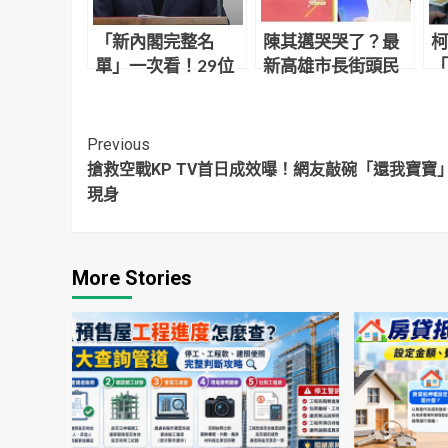
「新內閣完整名
陳其邁哭哭了？最
柯
單」一次看！29位
新高雄市長街頭民
「
留任、這9人有變化
調出爐 柯志恩輾壓
了
所有人
「
悲
Continue
Previous
搶救空戰KP TV首日成效曝！網友敲碗「還我寶寶
Reading
現身
More Stories