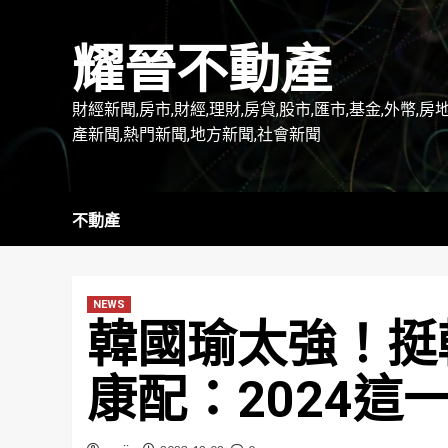
Skip
to
耀晉不動產
content
財經新聞,房市,財經,理財,房貸,股市,匯市,基金,外幣,房
產新聞,熱門新聞,地方新聞,社會新聞
不動產
NEWS
韓國瑜太強！挺
康配：2024這