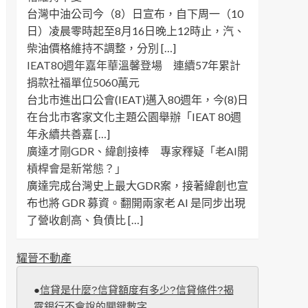
台灣中油公司今（8）日宣布，自下周一（10
日）凌晨零時起至8月16日晚上12時止，汽、
柴油價格維持不調整，分別 […]
IEAT80週年嘉年華溫馨登場 連續57年累計
捐款社福單位5060萬元
台北市進出口公會(IEAT)邁入80週年，今(8)日
在台北市客家文化主題公園舉辦「IEAT 80週
年永續共善嘉 […]
廣達才剛GDR、緯創接棒 專家釋疑「老AI開
槓桿會是新常態？」
廣達完成台灣史上最大GDR案，接著緯創也宣
布也將 GDR 募資。翻開兩家老 AI 是同步出現
了營收創高、負債比 […]
耀晉不動產
●
信貸是什麼?信貸額度有多少?信貸條件?揭
露銀行不會說的關鍵數字