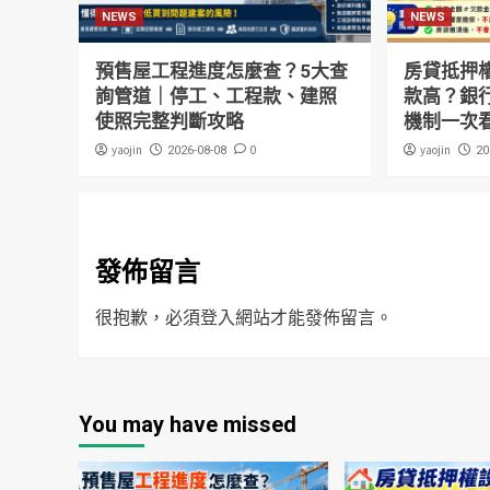
NEWS
NEWS
預售屋工程進度怎麼查？5大查
房貸抵押
詢管道｜停工、工程款、建照
款高？銀
使照完整判斷攻略
機制一次
yaojin
0
yaojin
2026-08-08
20
發佈留言
很抱歉，必須
登入
網站才能發佈留言。
You may have missed