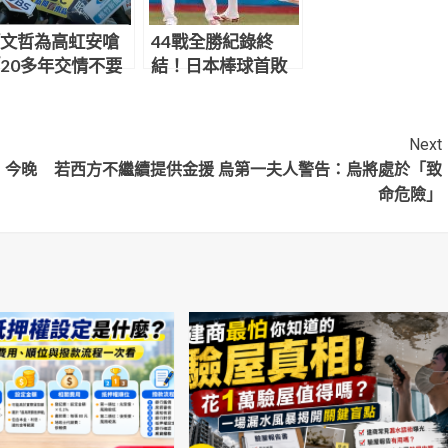
文哲為高虹安嗆
44戰全勝紀錄終
20多年交情不要
結！日本棒球首敗
？」 柯建銘妙回
大陸 日網友傻眼：
阿彌陀佛 我佛慈
很大的恥辱
」
Next
」今晚
若西方不繼續提供金援 烏第一夫人警告：烏將處於「致
命危險」