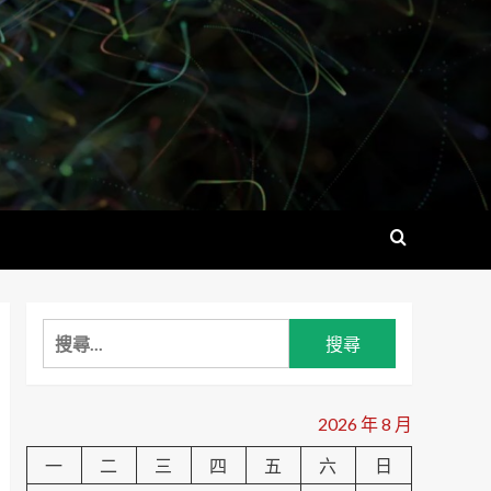
搜
尋
關
鍵
2026 年 8 月
字:
一
二
三
四
五
六
日