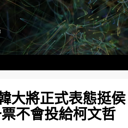
地
韓大將正式表態挺侯
一票不會投給柯文哲