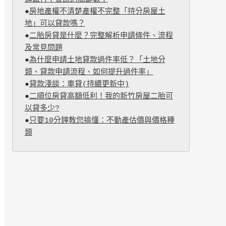
●
房地產權不清楚產權不完整「持分房屋土
地」可以貸款嗎？
●
二胎房貸是什麼？完整解析申請條件、流程
及常見問題
●
為什麼申請土地貸款過件率低？「土地分
類、貸款申請流程、如何提升過件率」
●
貸款淺談：車貸(持續更新中)
●
二順位房貸高額低利！我的新竹房屋二胎可
以貸多少?
●
只要10分鐘教您搞懂：不動產估價與價格種
類