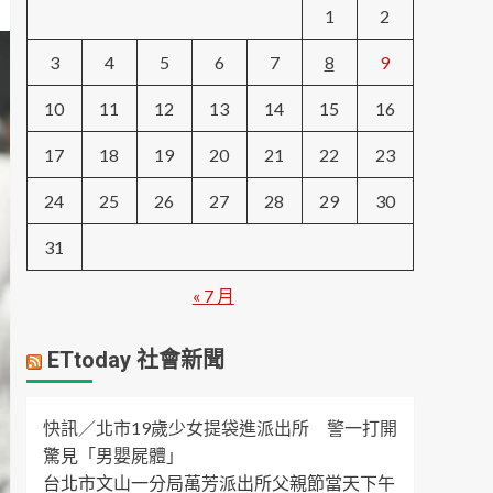
1
2
3
4
5
6
7
8
9
10
11
12
13
14
15
16
17
18
19
20
21
22
23
24
25
26
27
28
29
30
31
« 7 月
ETtoday 社會新聞
快訊／北市19歲少女提袋進派出所 警一打開
驚見「男嬰屍體」
台北市文山一分局萬芳派出所父親節當天下午