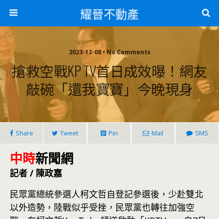
耀晉不動產
2023-12-08 • No Comments
搶救空戰KP TV首日成效曝！網友
敲碗「還我寶寶」今晚現身
Share
Tweet
Pin
Mail
SMS
中時
新聞網
記者 / 陳政嘉
民眾黨總統參選人柯文哲自登記參選後，少赴雙北
以外造勢，陸戰似乎受挫，民眾黨也轉往加強空