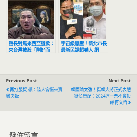
館長對馬來西亞道歉：
宇宙級輾壓！新北市長
來台灣被殺「剛好而
最新民調超嚇人 網
已」能不要來就不要來
驚：滅亡計畫開始
Previous Post
Next Post
再打服貿 賴：陸人會衝來賣
韓國瑜太強！挺韓大將正式表態
雞肉飯
挺侯康配：2024這一票不會投
給柯文哲
發佈留言