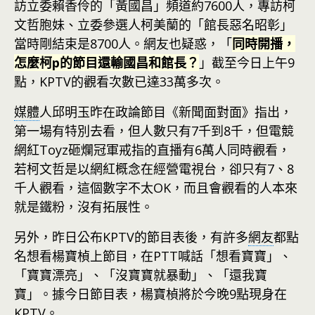
訪立委賴香伶的「黃國昌」頻道約7600人，專訪柯
文哲胞妹、立委參選人柯美蘭的「館長惡名昭彰」
當時剛結束是8700人。網友也疑惑，「
同時開播，
怎麼柯p的節目還輸國昌和館長？
」截至今日上午9
點，KPTV的觀看次數已達33萬多次。
媒體
人邱明玉昨在政論節目《新聞面對面》指出，
第一場有特別去看，但人數只有7千到8千，但電競
網紅Toyz砸爛冠軍戒指的直播有6萬人同時觀看，
若柯文哲是以網紅概念在經營電視台，卻只有7、8
千人觀看，這個數字不太OK，而且會觀看的人本來
就是鐵粉，沒有拓展性。
另外，昨日公布KPTV的節目表後，有許多
網友
都點
名想看楊寶楨上節目，在PTT喊話「想看寶寶」、
「寶寶漂亮」、「沒寶寶就暴動」、「還我寶
寶」。據今日節目表，楊寶楨將於今晚9點現身在
KPTV。