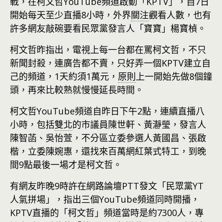
戰，在柯文哲YouTube頻道啟動「KPTV」，自7日
開始每天至少直播8小時，外界
關注
觀看人數，也有
許多網友敲碗要看民眾黨發言人「寶寶」楊寶楨。
柯文哲昨指出，電視上每一台都在罵柯文哲，不只
新聞封殺，連廣告都不賣，只好弄一個KPTV建立自
己的頻道，1天約須1萬元，
原則
上一開始先做8個鐘
頭，再來比較熟就慢慢延長時間。
柯文哲YouTube頻道自昨日下午2點，連續直播八
小時，包括
雙北
的市議員陳世軒、黃瀞瑩，發言人
陳智菡、吳怡萱，不分區立委參選人黃國昌、張啟
楷，立委陳婉惠，還找來百萬網紅葉式特工，到晚
間9點最後一場才是柯文哲。
有網友昨晚9時許在網路論壇PTT發文「民眾黨YT
人氣拼場」，指出三個YouTube頻道同時開播，
KPTV直播的「柯文哲」頻道當時是約7300人，專