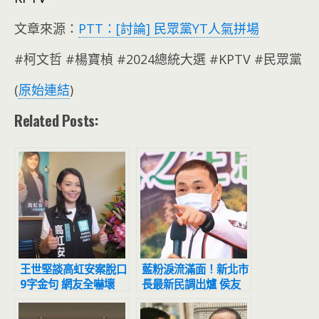
文章來源：
PTT：[討論] 民眾黨YT人氣拼場
#柯文哲 #楊寶楨 #2024總統大選 #KPTV #民眾黨
(
原始連結
)
Related Posts:
王世堅談高虹安案脫口
藍粉淚流滿面！新北市
9字金句 網友全嚇壞
長最新民調出爐 侯友
宜超震撼