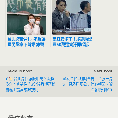
台北必棄保1／不想讓
高虹安慘了！涉詐助理
國民黨拿下首都 綠營
費60萬遭貪汙罪起訴
基層自然醞釀「棄陳保
黃」
Previous Post
Next Post
台北房貸怎麼申請？流程
國泰金控4月調查揭「台股＋房
多久才會過件？3分鐘看懂審核
市」最矛盾現象：信心轉弱、資
關鍵＋提高成數技巧
金卻仍停留
發佈留言