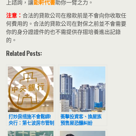
上諮詢，讓
鉅軒代書
助你一臂之力。
注意：
合法的貸款公司在撥款前是不會向你收取任
何費用的。合法的貸款公司在對保之前並不會需要
你的身分證證件的也不需提供存摺培養進出記錄
的。
Related Posts:
打炒房措施不會鬆綁!
衝擊投資客、換屋族
央行：第七波房市管制
預售屋恐釀糾紛
已達四目的 憂心兩數
據仍偏高