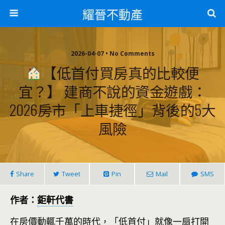
耀晉不動產
2026-04-07 • No Comments
【低首付買房真的比較便
宜？】 建商不說的資金遊戲：
2026房市「上車捷徑」背後的5大
風險
Share
Tweet
Pin
Mail
SMS
作者：
鉅軒代書
在房價動輒千萬的時代，「低首付」就像一扇打開