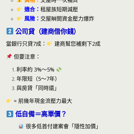
適合：
租屋族短期減壓
風險：
交屋瞬間資金壓力爆炸
公司貸（建商借你錢）
當銀行只貸7成：
建商幫您補剩下2成
但要注意：
利率約 3%～5%
年限短（5～7年）
與房貸「同時還」
= 前幾年現金流壓力最大
低自備＝高單價？
很多低首付建案會「隱性加價」