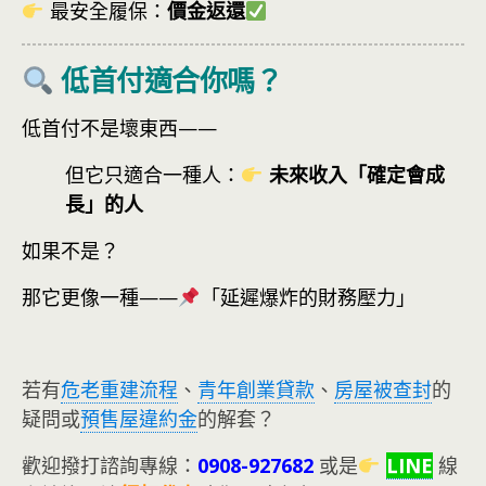
最安全履保：
價金返還
低首付適合你嗎？
低首付不是壞東西——
但它只適合一種人：
未來收入「確定會成
長」的人
如果不是？
那它更像一種——
「延遲爆炸的財務壓力」
若有
危老重建流程
、
青年創業貸款
、
房屋被查封
的
疑問或
預售屋違約金
的解套？
歡迎撥打諮詢專線：
0908-927682
或是
LINE
線