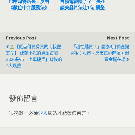
巴哈姆特站長：反對
台積電被陰了？王美花
《數位中介服務法》
談美晶片法吐1句 網全
轟爆
Previous Post
Next Post
【低首付買房真的比較便
「越怕越買？」國泰4月調查揭
宜？】 建商不說的資金遊戲：
真相：股市、房市信心降溫，但
2026房市「上車捷徑」背後的
資金還在場
5大風險
發佈留言
很抱歉，必須
登入
網站才能發佈留言。