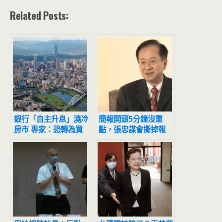
Related Posts:
銀行「自主升息」澆冷
簡報開頭5分鐘沒重
房市 專家：恐轉為買
點，張忠謀會撕掉報
方市場
告！蔣尚義：我花了5
年才學會