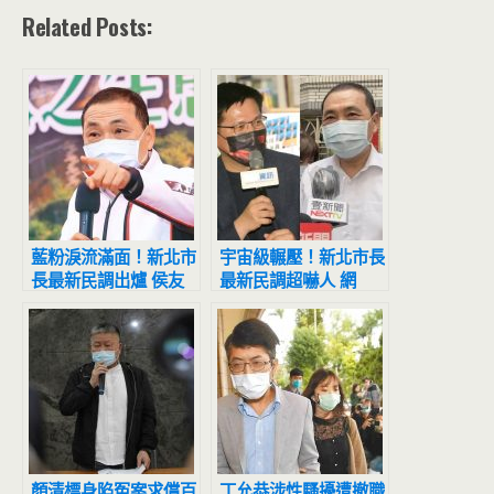
Related Posts:
藍粉淚流滿面！新北市
宇宙級輾壓！新北市長
長最新民調出爐 侯友
最新民調超嚇人 網
宜超震撼
驚：滅亡計畫開始
顏清標身陷冤案求償百
丁允恭涉性騷擾遭撤職