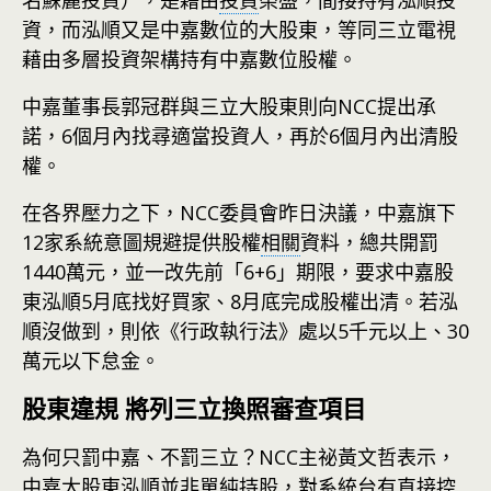
名蘇麗投資），是藉由
投資
榮盛，間接持有泓順投
資，而泓順又是中嘉數位的大股東，等同三立電視
藉由多層投資架構持有中嘉數位股權。
中嘉董事長郭冠群與三立大股東則向NCC提出承
諾，6個月內找尋適當投資人，再於6個月內出清股
權。
在各界壓力之下，NCC委員會昨日決議，中嘉旗下
12家系統意圖規避提供股權
相關
資料，總共開罰
1440萬元，並一改先前「6+6」期限，要求中嘉股
東泓順5月底找好買家、8月底完成股權出清。若泓
順沒做到，則依《行政執行法》處以5千元以上、30
萬元以下怠金。
股東違規 將列三立換照審查項目
為何只罰中嘉、不罰三立？NCC主祕黃文哲表示，
中嘉大股東泓順並非單純持股，對系統台有直接控