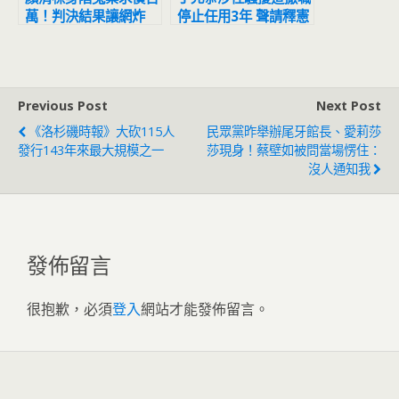
萬！判決結果讓網炸
停止任用3年 聲請釋憲
鍋：官逼民反
結果出爐
Previous Post
Next Post
《洛杉磯時報》大砍115人
民眾黨昨舉辦尾牙館長、愛莉莎
發行143年來最大規模之一
莎現身！蔡壁如被問當場愣住：
沒人通知我
發佈留言
很抱歉，必須
登入
網站才能發佈留言。