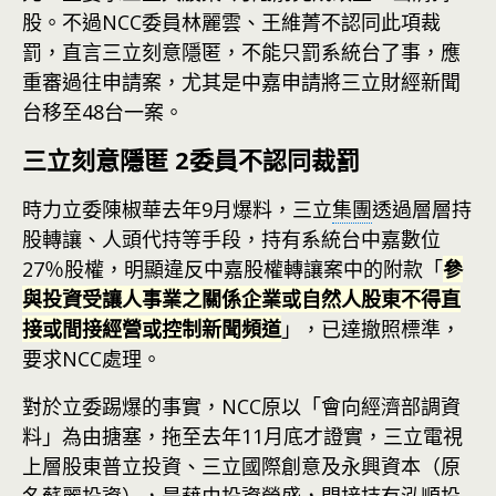
股。不過NCC委員林麗雲、王維菁不認同此項裁
罰，直言三立刻意隱匿，不能只罰系統台了事，應
重審過往申請案，尤其是中嘉申請將三立財經新聞
台移至48台一案。
三立刻意隱匿 2委員不認同裁罰
時力立委陳椒華去年9月爆料，三立
集團
透過層層持
股轉讓、人頭代持等手段，持有系統台中嘉數位
27％股權，明顯違反中嘉股權轉讓案中的附款「
參
與投資受讓人事業之關係企業或自然人股東不得直
接或間接經營或控制新聞頻道
」，已達撤照標準，
要求NCC處理。
對於立委踢爆的事實，NCC原以「會向經濟部調資
料」為由搪塞，拖至去年11月底才證實，三立電視
上層股東普立投資、三立國際創意及永興資本（原