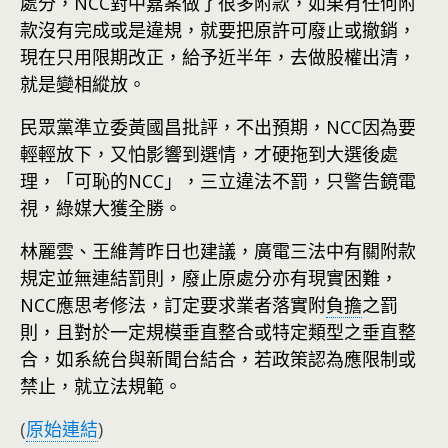
處分，NCC對中嘉案做了很多附款，如果有任何附
款沒有完成或是違規，就要把原許可廢止或撤銷，
現在只用限期改正，給予近半年，去做股權出清，
就是變相縱放。
民眾黨準立委黃國昌批評，不出預期，NCC因為要
輕輕放下，又怕影響到選情，才硬拖到大選後處
理，「可恥的NCC」，三立違法不罰，只警告鏡電
視，綠媒大獲全勝。
林麗雲、王維菁昨日也建議，廣電三法中有關附款
規定並無連結罰則，廢止原處分亦有現實困難，
NCC應思考修法，訂定要求業者落實附
負擔
之罰
則，且對於一定規模垂直整合或特定類型之垂直整
合，如系統台與新聞台結合，若政策認為應限制或
禁止，就立法規範。
(
原始連結
)