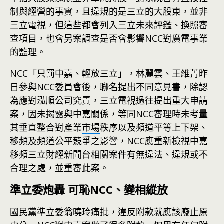
制與經營的事實，且違規的是三立的大股東，並非
三立電視，但這些都會列入三立未來評鑑、換照審
查項目，也會另案調查是否會影響NCC對廣電事業
的監理。
NCC「只罰中嘉、輕放三立」，林麗雲、王維菁昨
日參與NCC委員會後，聯名提出不同意見書，除認
為應對泓順公司究責，三立電視過往提出重大申請
案，因未揭露與中嘉
關係
，等同NCC審理時未考量
其垂直整合對產業
市場
秩序以及頻道平等上下架、
移頻及頻道公平競爭之影響，NCC應重新檢視中嘉
移頻三立財經新聞台相關案件有無違法、違規或不
合理之處，並重審此案。
準立委炮轟 可恥NCC、變相縱放
國民黨準立委翁曉玲痛批，違反附款就應該廢止原