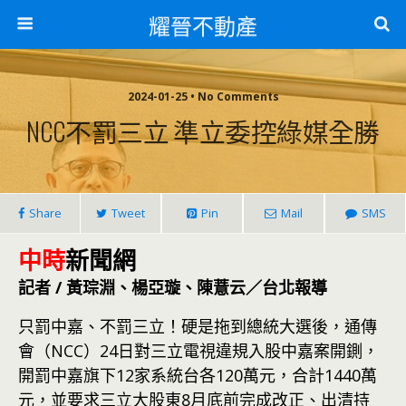
耀晉不動產
2024-01-25 • No Comments
NCC不罰三立 準立委控綠媒全勝
Share
Tweet
Pin
Mail
SMS
中時
新聞網
記者 / 黃琮淵、楊亞璇、陳薏云／台北報導
只罰中嘉、不罰三立！硬是拖到總統大選後，通傳
會（NCC）24日對三立電視違規入股中嘉案開鍘，
開罰中嘉旗下12家系統台各120萬元，合計1440萬
元，並要求三立大股東8月底前完成改正、出清持