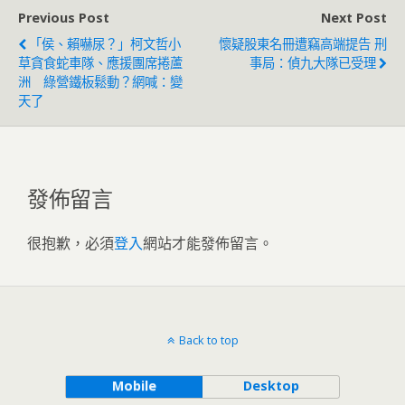
Previous Post
Next Post
「侯、賴嚇尿？」柯文哲小
懷疑股東名冊遭竊高端提告 刑
草貪食蛇車隊、應援團席捲蘆
事局：偵九大隊已受理
洲 綠營鐵板鬆動？網喊：變
天了
發佈留言
很抱歉，必須
登入
網站才能發佈留言。
Back to top
Mobile
Desktop