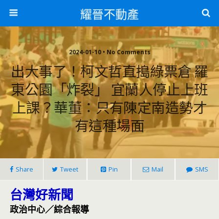
耀晉不動產
2024-01-10 • No Comments
出大事了！柯文哲直搗綠票倉 羅
東公園「炸裂」 宜蘭人停止上班
上課？華董：只有陳定南造勢才
有這種場面
Share
Tweet
Pin
Mail
SMS
台灣好新聞
政治中心／綜合報導