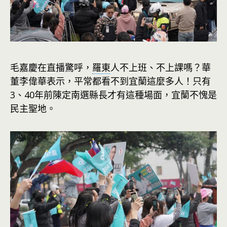
毛嘉慶在直播驚呼，
羅東
人不上班、不上課嗎？華
董李偉華表示，平常都看不到宜蘭這麼多人！只有
3、40年前陳定南選縣長才有這種場面，宜蘭不愧是
民主聖地。