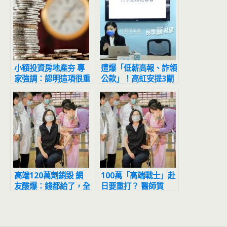
小額投資房地產夯 專
遭爆「低薪高報、詐領
家強調：認明這項很重
公款」！高虹安提3關
要
鍵說明：代墊款都會繳
回
高端120萬劑銷毀 網
100萬「高端戰士」赴
友酸爆：錢都給了，全
日要重打？ 醫師質
部餵狗也沒差
疑：國家花錢替高端善
後？