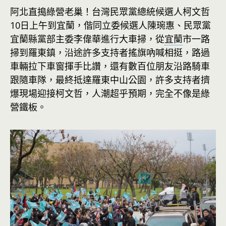
阿北直搗綠營老巢！台灣民眾黨總統候選人柯文哲
10日上午到宜蘭，偕同立委候選人陳琬惠、民眾黨
宜蘭縣黨部主委李偉華進行大車掃，從
宜蘭
市一路
掃到羅東鎮，沿途許多支持者搖旗吶喊相挺，路過
車輛拉下車窗揮手比讚，還有數百位朋友沿路騎車
跟隨車隊，最終抵達羅東中山公園，許多支持者擠
爆現場迎接柯文哲，人潮超乎預期，完全不像是綠
營鐵板。