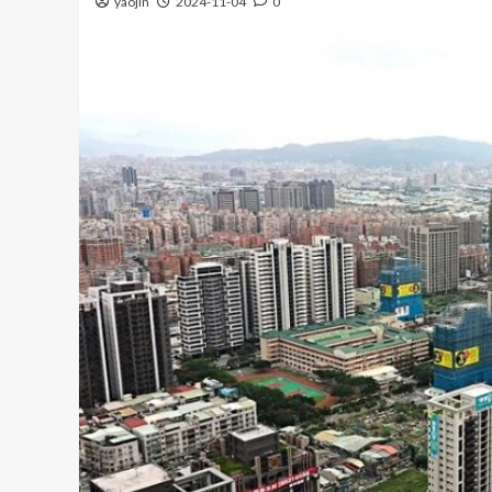
yaojin
2024-11-04
0