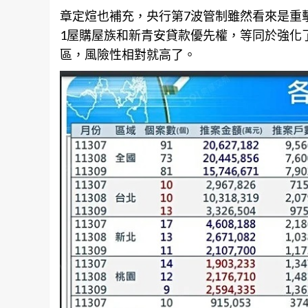
章定煊也補充，央行第7波管制雖然看來是重
1屋購屋族和新青安
貸款
優先權，等同於強化
區，風險性相對就高了。