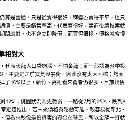
仍算是普通，只是從賣得很好、轉變為賣得平平，這只
調價。主要是銷售率高、代表賣得好，建商後續推案就
期間應對，也不會立即降價；而賣得很慘，價格就會慢
擊相對大
%，代表天龍人口袋夠深、不怕金龍；而一般認為台中投
5%，主要是之前買氣沒暴衝、因此沒有太大回檔；然而
掉了10%以上，新竹、高雄看來勇者仍很多，目前
銷售
剩12%；桃園狀況則更微弱，一路從7月的25%、跌到8
7%。章定煊指出，若未來價格有鬆動可能，較容易從新北、
，但看來較像是投資客的資金在移民，所以金龍一打就