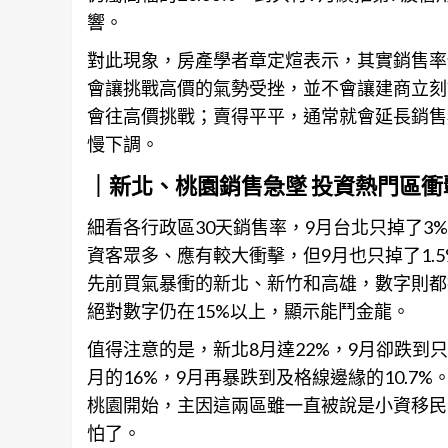
響。
對此現象，房產學者章定煊表示，其實
銷售
率
會讓挑戰高價的氣勢受挫，並不會讓建商立刻
會往高價挑戰；賣得平平，通常就會延長銷售
慢下調。
｜新北、桃園銷售急墜 投資熱門區衝
細看各行政區30天
銷售
率，9月台北只掉了3
資客眾多、應有較大衝擊，但9月也只掉了1.
先前買氣暴衝的新北、新竹和高雄，數字則都
絕對數字仍在15%以上，顯示能鬥金龍。
值得注意的是，新北8月達22%，9月卻跌到只
月的16%，9月再暴跌到及格線邊緣的10.
桃園開始，主因這兩區雖一直被說是小資移民
怕了。