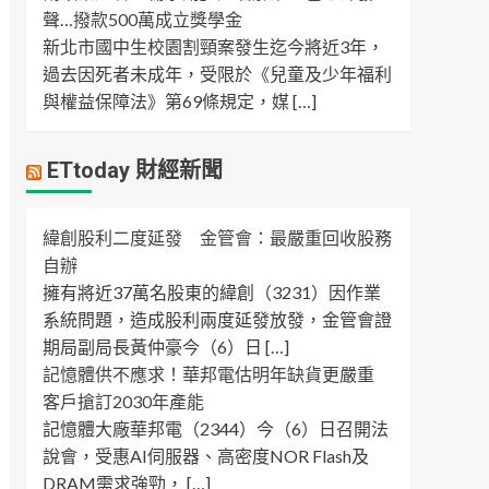
聲…撥款500萬成立獎學金
新北市國中生校園割頸案發生迄今將近3年，
過去因死者未成年，受限於《兒童及少年福利
與權益保障法》第69條規定，媒 […]
ETtoday 財經新聞
緯創股利二度延發 金管會：最嚴重回收股務
自辦
擁有將近37萬名股東的緯創（3231）因作業
系統問題，造成股利兩度延發放發，金管會證
期局副局長黃仲豪今（6）日 […]
記憶體供不應求！華邦電估明年缺貨更嚴重
客戶搶訂2030年產能
記憶體大廠華邦電（2344）今（6）日召開法
說會，受惠AI伺服器、高密度NOR Flash及
DRAM需求強勁， […]