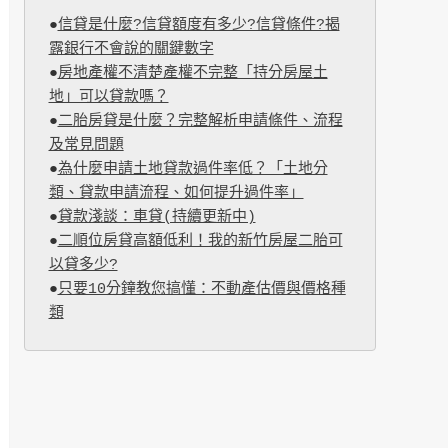
●
信貸是什麼?信貸額度有多少?信貸條件?揭
露銀行不會說的關鍵數字
●
房地產權不清楚產權不完整「持分房屋土
地」可以貸款嗎？
●
二胎房貸是什麼？完整解析申請條件、流程
及常見問題
●
為什麼申請土地貸款過件率低？「土地分
類、貸款申請流程、如何提升過件率」
●
貸款淺談：車貸(持續更新中)
●
二順位房貸高額低利！我的新竹房屋二胎可
以貸多少?
●
只要10分鐘教您搞懂：不動產估價與價格種
類