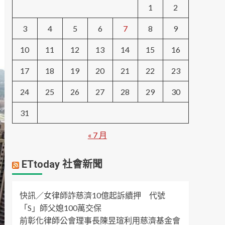
1
2
3
4
5
6
7
8
9
10
11
12
13
14
15
16
17
18
19
20
21
22
23
24
25
26
27
28
29
30
31
« 7 月
ETtoday 社會新聞
快訊／女律師詐慈濟10億起訴續押 代號
「S」師父媳100萬交保
前彰化律師公會理事長陳昱瑄利用慈濟基金會