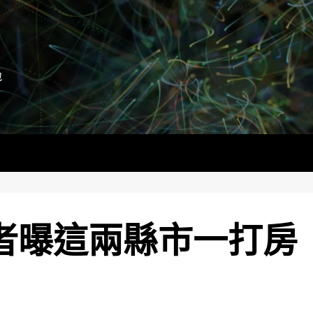
地
學者曝這兩縣市一打房