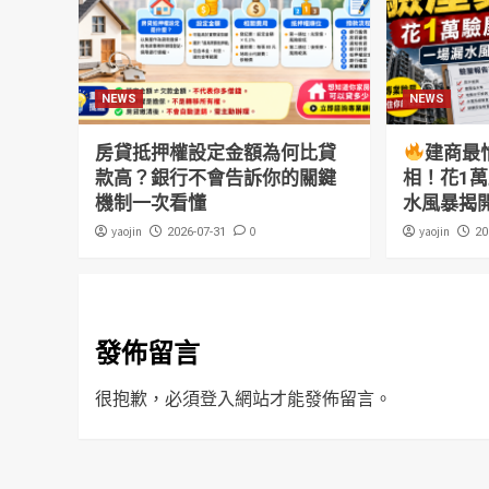
NEWS
NEWS
房貸抵押權設定金額為何比貸
建商最
款高？銀行不會告訴你的關鍵
相！花1
機制一次看懂
水風暴揭
yaojin
0
yaojin
2026-07-31
20
發佈留言
很抱歉，必須
登入
網站才能發佈留言。