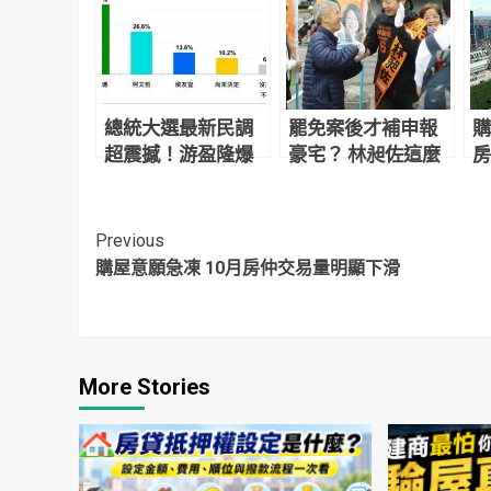
總統大選最新民調
罷免案後才補申報
購
超震撼！游盈隆爆
豪宅？ 林昶佐這麼
房
「這群人」集結灌
說
滑
給他
Continue
Previous
購屋意願急凍 10月房仲交易量明顯下滑
Reading
More Stories