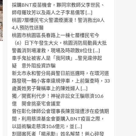
採購BNT疫苗機會，夥同宗教師父李世民、
師母羅玟芳以及兩人之子李易儒等 […]
桃園7層樓民宅火警濃煙瀰漫！警消救出8人
4人預防性送醫
桃園市桃園區長春路上一棟七層樓民宅今
（6）日下午發生大火，桃園消防局動員大批
警義消到場灌救，現場及時疏散8位住 […]
車手鬼扯被害人是「我阿姨」...警見違停起
疑 意外阻投資詐騙
新北市永和警分局員警日前巡邏時，在環河道
路發現一輛小客車違規停車，上前盤查時，33
歲黃姓男子聲稱車上的陳姓婦人 […]
獨／開賓利代步！神祕非訟女王騙慈濟10.6
億 開會挑豪宅會議室
曾任彰化律師公會理事長陳昱瑄遭涉在疫情期
間，利用慈濟基金會要購入BNT疫苗之際，
以話術騙走慈濟10.6億元，並 […]
割頸案死者「楊承勳」姓名解禁！爸心碎發