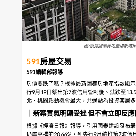
圖/根據國泰房地產指數結
591
房屋交易
591編輯部報導
房價要跌了嗎？根據最新國泰房地產指數顯示，
行9月19日祭出第7波信用管制後、就跌至13
北、桃園鬆動機會最大，共通點為投資客居多
｜新案買氣明顯受挫 但不會立即反應
根據《經濟日報》報導，引用國泰建設發布最
仍屬高檔的20.66%，到央行9月續推第7波