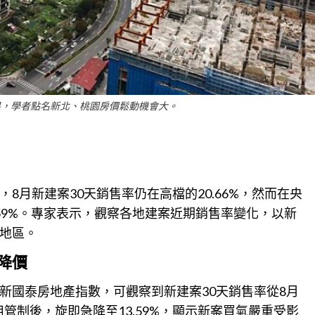
果，學者點名新北、桃園房價鬆動機會大。
8月新建案30天銷售率仍在高檔的20.66%，然而在央
.59%。專家表示，觀察各地建案近期
銷售
率變化，以新
地區。
降價
新國泰房地產指數，可觀察到新建案30天銷售率從8月
信用管制後，旋即急降至13.59%，顯示新案買氣嚴重受影