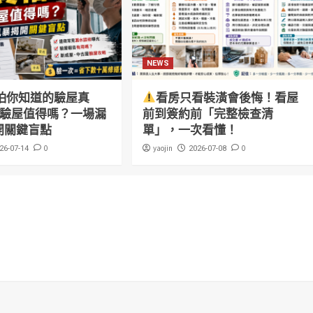
NEWS
怕你知道的驗屋真
看房只看裝潢會後悔！看屋
萬驗屋值得嗎？一場漏
前到簽約前「完整檢查清
開關鍵盲點
單」，一次看懂！
0
yaojin
0
26-07-14
2026-07-08