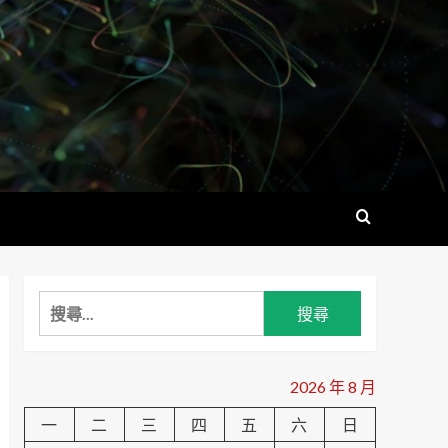
搜
尋
關
鍵
2026 年 8 月
字:
一
二
三
四
五
六
日