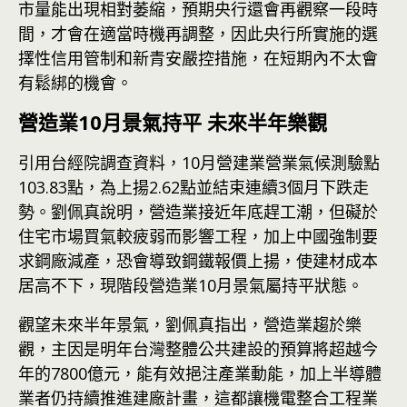
市量能出現相對萎縮，預期央行還會再觀察一段時
間，才會在適當時機再調整，因此央行所實施的選
擇性信用管制和新青安嚴控措施，在短期內不太會
有鬆綁的機會。
營造業10月景氣持平 未來半年樂觀
引用台經院調查資料，10月營建業營業氣候測驗點
103.83點，為上揚2.62點並結束連續3個月下跌走
勢。劉佩真說明，營造業接近年底趕工潮，但礙於
住宅市場買氣較疲弱而影響工程，加上中國強制要
求鋼廠減產，恐會導致鋼鐵報價上揚，使建材成本
居高不下，現階段營造業10月景氣屬持平狀態。
觀望未來半年景氣，劉佩真指出，營造業趨於樂
觀，主因是明年台灣整體公共建設的預算將超越今
年的7800億元，能有效挹注產業動能，加上半導體
業者仍持續推進建廠計畫，這都讓機電整合工程業