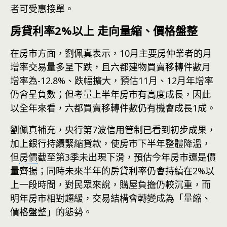
者可受惠接單。
房貸利率2%以上 走向量縮、價格盤整
在房市方面，劉佩真表示，10月主要房仲業者的月
增率交易量多呈下跌，且六都建物買賣移轉件數月
增率為-12.8%、跌幅擴大，預估11月、12月年增率
仍會呈負數；但考量上半年房市有高度成長，因此
以全年來看，六都買賣移轉件數仍有機會成長1成。
劉佩真補充，央行第7波信用管制已看到初步成果，
加上銀行持續緊縮貸款，使房市下半年整體降溫，
但
房價
截至第3季未出現下滑，預估今年房市還是價
量齊揚；同時未來半年的房貸利率仍會持續在2%以
上一段時間，對民眾來說，購屋負擔仍較沉重，而
明年房市相對趨緩，交易結構會轉變成為「量縮、
價格盤整」的態勢。