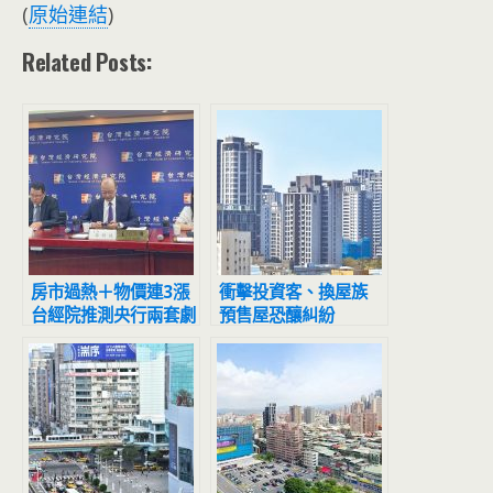
(
原始連結
)
Related Posts:
房市過熱＋物價連3漲
衝擊投資客、換屋族
台經院推測央行兩套劇
預售屋恐釀糾紛
本：範圍擴大、貸款成
數再降