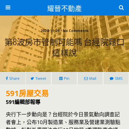
耀晉不動產
2024-11-26 • No Comments
第8波房市管制可能嗎 台經院鬆口
這樣說
Share
Tweet
Pin
Mail
SMS
591房屋交易
591編輯部報導
央行下一步動向是？台經院於今日景氣動向調查記
者會上，公布10月製造業、服務業及營建業測驗點