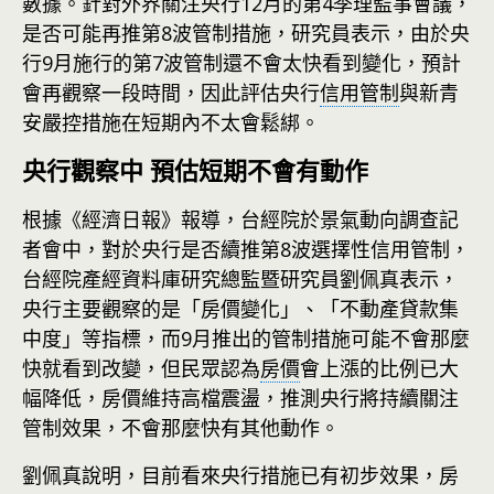
數據。針對外界關注央行12月的第4季理監事會議，
是否可能再推第8波管制措施，研究員表示，由於央
行9月施行的第7波管制還不會太快看到變化，預計
會再觀察一段時間，因此評估央行
信用管制
與新青
安嚴控措施在短期內不太會鬆綁。
央行觀察中 預估短期不會有動作
根據《經濟日報》報導，台經院於景氣動向調查記
者會中，對於央行是否續推第8波選擇性信用管制，
台經院產經資料庫研究總監暨研究員劉佩真表示，
央行主要觀察的是「房價變化」、「不動產貸款集
中度」等指標，而9月推出的管制措施可能不會那麼
快就看到改變，但民眾認為
房價
會上漲的比例已大
幅降低，房價維持高檔震盪，推測央行將持續關注
管制效果，不會那麼快有其他動作。
劉佩真說明，目前看來央行措施已有初步效果，房