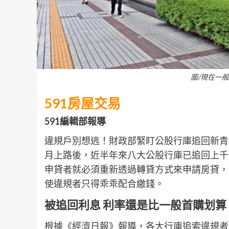
圖/現在一般
591房屋交易
591編輯部報導
違規戶別想逃！財政部緊盯公股行庫追回新青
月上路後，近半年來八大公股行庫已追回上千
申貸者就必須重新透過轉貸方式來申請房貸，
使違規者只得乖乖配合繳錢。
被追回利息 利率還是比一般首購划算
根據《經濟日報》報導，各大行庫追索違規者