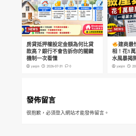
NEWS
NEWS
房貸抵押權設定金額為何比貸
建商最
款高？銀行不會告訴你的關鍵
相！花1
機制一次看懂
水風暴揭
yaojin
0
yaojin
2026-07-31
20
發佈留言
很抱歉，必須
登入
網站才能發佈留言。