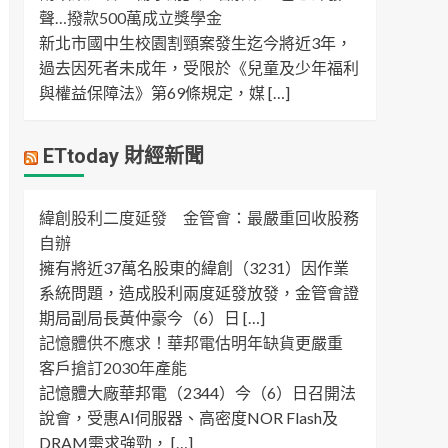
聲…撥款500萬成立獎學金
新北市國中生校園割頸案發生迄今將近3年，
過去因死者未成年，受限於《兒童及少年福利
與權益保障法》第69條規定，媒 […]
ETtoday 財經新聞
緯創股利二度延發 金管會：最嚴重回收股務
自辦
擁有將近37萬名股東的緯創（3231）因作業
系統問題，造成股利兩度延發放發，金管會證
期局副局長黃仲豪今（6）日 […]
記憶體供不應求！華邦電估明年缺貨更嚴重
客戶搶訂2030年產能
記憶體大廠華邦電（2344）今（6）日召開法
說會，受惠AI伺服器、高密度NOR Flash及
DRAM需求強勁， […]