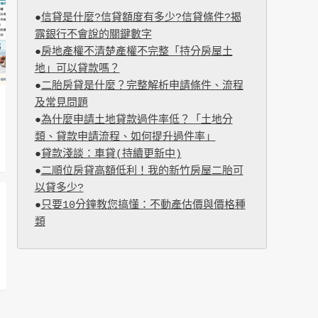
●
信貸是什麼?信貸額度有多少?信貸條件?揭
露銀行不會說的關鍵數字
●
房地產權不清楚產權不完整「持分房屋土
地」可以貸款嗎？
●
二胎房貸是什麼？完整解析申請條件、流程
及常見問題
●
為什麼申請土地貸款過件率低？「土地分
類、貸款申請流程、如何提升過件率」
●
貸款淺談：車貸(持續更新中)
●
二順位房貸高額低利！我的新竹房屋二胎可
以貸多少?
●
只要10分鐘教您搞懂：不動產估價與價格種
類