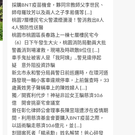
採購BNT疫苗機會，夥同宗教師父李世民、
師母羅玟芳以及兩人之子李易儒等 […]
桃園7層樓民宅火警濃煙瀰漫！警消救出8人
4人預防性送醫
桃園市桃園區長春路上一棟七層樓民宅今
（6）日下午發生大火，桃園消防局動員大批
警義消到場灌救，現場及時疏散8位住 […]
車手鬼扯被害人是「我阿姨」...警見違停起
疑 意外阻投資詐騙
新北市永和警分局員警日前巡邏時，在環河道
路發現一輛小客車違規停車，上前盤查時，33
歲黃姓男子聲稱車上的陳姓婦人 […]
獨／開賓利代步！神祕非訟女王騙慈濟10.6
億 開會挑豪宅會議室
曾任彰化律師公會理事長陳昱瑄遭涉在疫情期
間，利用慈濟基金會要購入BNT疫苗之際，
以話術騙走慈濟10.6億元，並 […]
割頸案死者「楊承勳」姓名解禁！爸心碎發