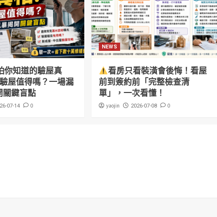
NEWS
怕你知道的驗屋真
看房只看裝潢會後悔！看屋
萬驗屋值得嗎？一場漏
前到簽約前「完整檢查清
開關鍵盲點
單」，一次看懂！
0
yaojin
0
26-07-14
2026-07-08