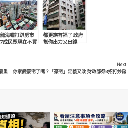
龍海嘯打趴房市
都更族有福了 政府
7成民眾現在不買
幫你出力又出錢
Next
最重
你家變豪宅了嗎？「豪宅」定義又改 財政部祭3招打炒房