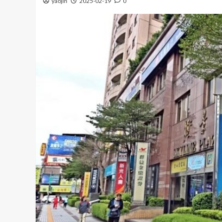
yaojin
2025-02-19
0