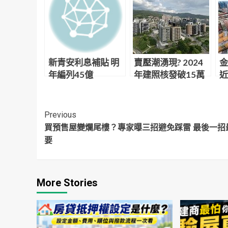
新青安利息補貼 明
賣壓潮湧現? 2024
金
年編列45億
年建照核發破15萬
近
宅
房
Continue
Previous
買預售屋變爛尾樓？專家曝三招避免踩雷 最後一招
Reading
要
More Stories