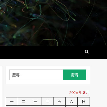
搜
尋
關
鍵
2026 年 8 月
字:
一
二
三
四
五
六
日