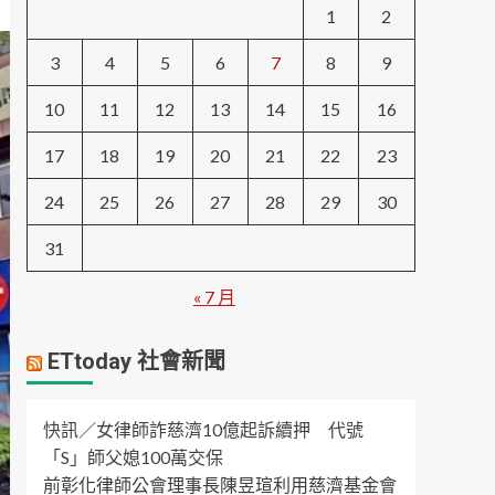
1
2
3
4
5
6
7
8
9
10
11
12
13
14
15
16
17
18
19
20
21
22
23
24
25
26
27
28
29
30
31
« 7 月
ETtoday 社會新聞
快訊／女律師詐慈濟10億起訴續押 代號
「S」師父媳100萬交保
前彰化律師公會理事長陳昱瑄利用慈濟基金會