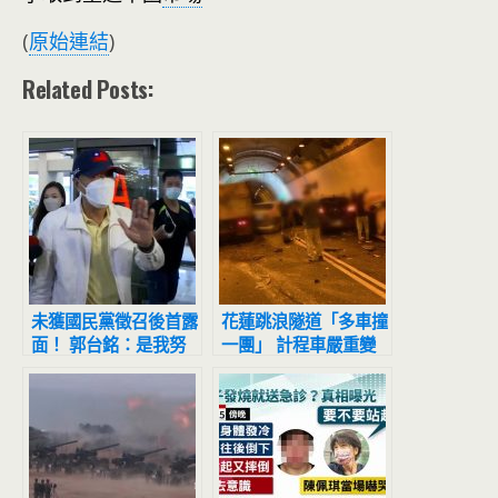
(
原始連結
)
Related Posts:
未獲國民黨徵召後首露
花蓮跳浪隧道「多車撞
面！ 郭台銘：是我努
一團」 計程車嚴重變
力不夠，對不起人民
形滿地全碎片