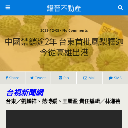
耀晉不動產
2023-12-05 • No Comments
中國禁銷逾2年 台東首批鳳梨釋迦
今從高雄出港
Share
Tweet
Pin
Mail
SMS
台視新聞網
台東／劉麟祥、范博媛、王麗盈 責任編輯／林湘芸