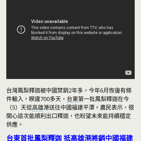
台灣鳳梨釋迦被中國禁銷2年多，今年6月恢復有條
件輸入，睽違700多天，
台東
第一批鳳梨釋迦在今
（5）天從
高雄
港送往中國福建平潭。農民表示，很
開心這次能順利出口釋迦，也盼望未來能持續穩定
供應。
台東首批鳳梨釋迦 抵高雄港將銷中國福建