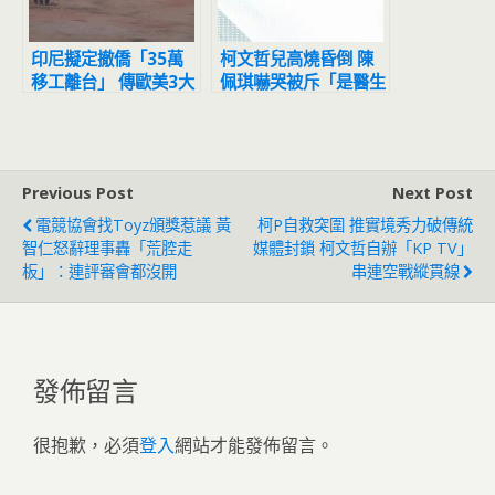
印尼擬定撤僑「35萬
柯文哲兒高燒昏倒 陳
移工離台」 傳歐美3大
佩琪嚇哭被斥「是醫生
國也跟進
還不冷靜」
Previous Post
Next Post
電競協會找Toyz頒獎惹議 黃
柯P自救突圍 推實境秀力破傳統
智仁怒辭理事轟「荒腔走
媒體封鎖 柯文哲自辦「KP TV」
板」：連評審會都沒開
串連空戰縱貫線
發佈留言
很抱歉，必須
登入
網站才能發佈留言。