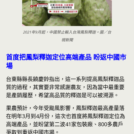
2021年9月起，中國禁止輸入台灣鳳梨釋迦。圖／台
視新聞
首度把鳳梨釋迦定位高端產品 盼返中國市
場
台東縣縣長饒慶鈴指出，這一系列提高鳳梨釋迦品
質的過程，其實要非常感謝農友，因為當中最重要
是產銷履歷，希望高品質的釋迦是可以被溯源。
果農預計，今年受颱風影響，鳳梨釋迦最高產量落
在明年3月到4月份，這次也首度將鳳梨釋迦定位為
高端產品，並盼望第二波41家包裝廠、800多農戶
爭取到重返中國
市場
。