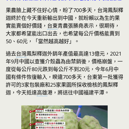
果農臉上藏不住好心情，盼了700多天，台灣鳳梨釋
迦終於在今天重新輸出到中國，就盼賴以為生的果
實能賣個好價錢，
台東
青農張勝堯表示，很期待，
大家都希望能出口出去，也希望每公斤價格能賣到
50、60元，「當然越高越好」。
過去
台灣
鳳梨釋迦外銷年產值最高達13億元，2021
年9月中國以查獲介殼蟲為由禁銷後，價格崩盤，一
度從每公斤80元跌到每公斤不到20元，今年6月中
國有條件恢復輸入，睽違700多天，台東第一批獲得
許可的3家包裝廠和25家果園所採收檢核的鳳梨釋
迦，今天抵達
高雄
港，將送往中國福建平潭。