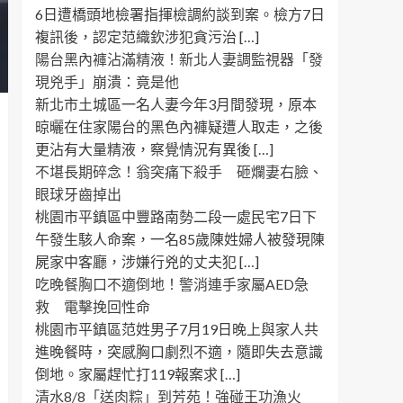
6日遭橋頭地檢署指揮檢調約談到案。檢方7日
複訊後，認定范織欽涉犯貪污治 […]
陽台黑內褲沾滿精液！新北人妻調監視器「發
現兇手」崩潰：竟是他
新北市土城區一名人妻今年3月間發現，原本
晾曬在住家陽台的黑色內褲疑遭人取走，之後
更沾有大量精液，察覺情況有異後 […]
不堪長期碎念！翁突痛下殺手 砸爛妻右臉、
眼球牙齒掉出
桃園市平鎮區中豐路南勢二段一處民宅7日下
午發生駭人命案，一名85歲陳姓婦人被發現陳
屍家中客廳，涉嫌行兇的丈夫犯 […]
吃晚餐胸口不適倒地！警消連手家屬AED急
救 電擊挽回性命
桃園市平鎮區范姓男子7月19日晚上與家人共
進晚餐時，突感胸口劇烈不適，隨即失去意識
倒地。家屬趕忙打119報案求 […]
清水8/8「送肉粽」到芳苑！強碰王功漁火