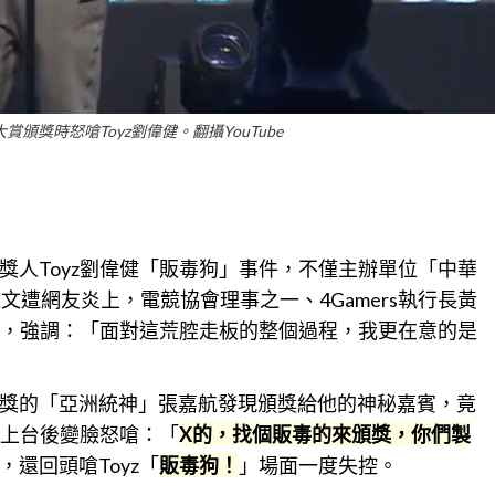
頒獎時怒嗆Toyz劉偉健。翻攝YouTube
人Toyz劉偉健「販毒狗」事件，不僅主辦
單位
「中華
文遭網友炎上，電競協會理事之一、4Gamers執行長黃
理事，強調：「面對這荒腔走板的整個過程，我更在意的是
獎的「亞洲統神」張嘉航發現頒獎給他的神秘嘉賓，竟
名上台後變臉怒嗆：「
X的，找個販毒的來頒獎，你們製
還回頭嗆Toyz「
販毒狗！
」場面一度失控。