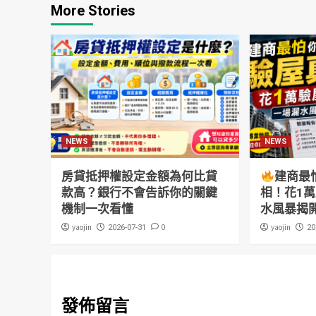
More Stories
NEWS
NEWS
房貸抵押權設定金額為何比貸
建商最
款高？銀行不會告訴你的關鍵
相！花1
機制一次看懂
水風暴揭
yaojin
0
yaojin
2026-07-31
20
發佈留言