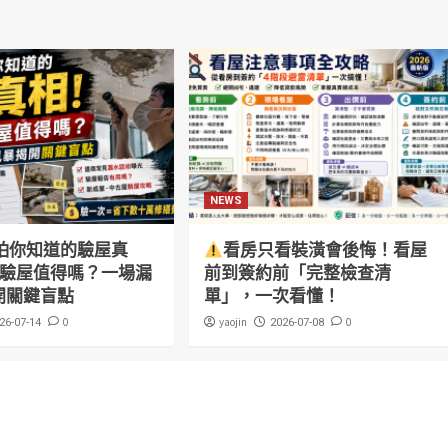
NEWS
怕你知道的驗屋真
看房只看裝潢會後悔！看屋
萬驗屋值得嗎？一場漏
前到簽約前「完整檢查清
開關鍵盲點
單」，一次看懂！
0
yaojin
0
26-07-14
2026-07-08