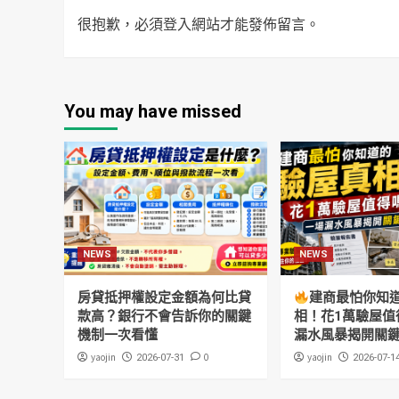
很抱歉，必須
登入
網站才能發佈留言。
You may have missed
NEWS
NEWS
房貸抵押權設定金額為何比貸
建商最怕你知
款高？銀行不會告訴你的關鍵
相！花1萬驗屋值
機制一次看懂
漏水風暴揭開關
yaojin
0
yaojin
2026-07-31
2026-07-1