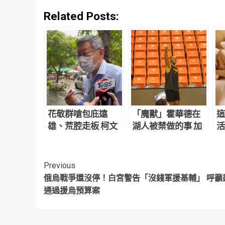
Related Posts:
花敬群嗆包庇遠
「魔獸」霍華德在
這
雄、荒腔走板 柯文
湖人被禁做的事 加
活
哲怒比這手勢
盟T1雲豹後解鎖了
Continue
Previous
俄烏戰爭還沒停！白宮警告「沒錢軍援基輔」 呼籲
Reading
通過援烏預算案