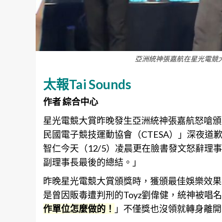
亞洲統神張嘉航在星光電競大賞
太報Tai Sounds
作者 綜合中心
星光電競大賞昨晚發生亞洲統神張嘉航怒嗆頒獎
民國電子競技運動協會（CTESA）」深夜道歉
智仁今天（12/5）凌晨更在臉書發文怒辭
副理事長最後的總結。」
昨晚星光電競大賞頒獎時，獲頒最佳娛樂效果
是曾因販毒遭判刑的Toyz劉偉健，統神被唱
作單位怎麼做的！
」不僅獎也沒領就轉身離開，