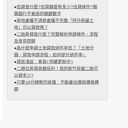
●
信貸是什麼?信貸額度有多少?信貸條件?揭
露銀行不會說的關鍵數字
●
房地產權不清楚產權不完整「持分房屋土
地」可以貸款嗎？
●
二胎房貸是什麼？完整解析申請條件、流程
及常見問題
●
為什麼申請土地貸款過件率低？「土地分
類、貸款申請流程、如何提升過件率」
●
貸款淺談：車貸(持續更新中)
●
二順位房貸高額低利！我的新竹房屋二胎可
以貸多少?
●
只要10分鐘教您搞懂：不動產估價與價格種
類