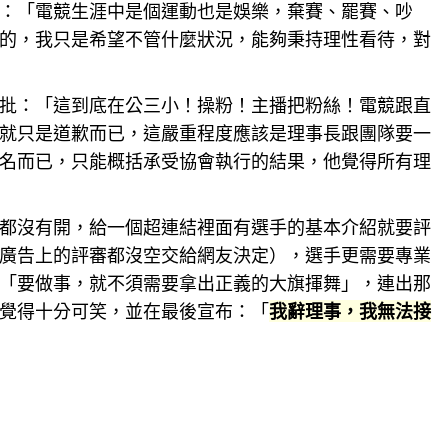
：「電競生涯中是個運動也是娛樂，棄賽、罷賽、吵
的，我只是希望不管什麼狀況，能夠秉持理性看待，對
批：「這到底在公三小！操粉！主播把粉絲！電競跟直
就只是道歉而已，這嚴重程度應該是理事長跟團隊要一
名而已，只能概括承受
協會
執行的結果，他覺得所有理
都沒有開，給一個超連結裡面有選手的基本介紹就要評
廣告上的評審都沒空交給網友決定），選手更需要
專業
「要做事，就不須需要拿出正義的大旗揮舞」，連出那
覺得十分可笑，並在最後宣布：「
我辭理事，我無法接