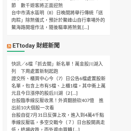
節 數千遊客將正面迎煞
台中市清水區明（8）日晚間將舉行傳統「送
肉粽」除煞儀式，預計於鰲峰山自行車場外的
鰲海路開壇作法，隨後驅車將煞氣 […]
ETtoday 財經新聞
快訊／6檔「抓去關」新名單！萬金股川湖入
列 下周處置新制起跑
證交所、櫃買中心今（7）日公告6檔處置股新
名單，包含上市有5檔、上櫃1檔，其中衝上萬
元且今日漲停的股后川湖（2 […]
台股臨季線反壓收黑！外資翻臉砍407億 進
出前10大個股一次看
台股自從7月31日反彈上攻，進入到4萬4千點
季線反壓區，多空交戰今（７）日台股開高走
低，終場收跌，而外資由買轉 […]