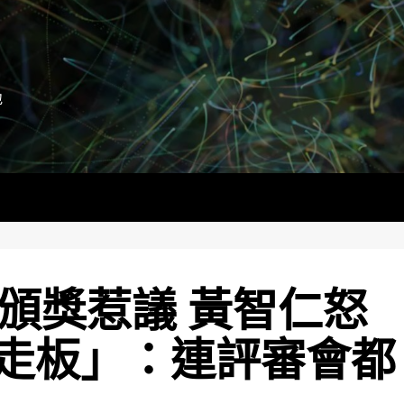
地
z頒獎惹議 黃智仁怒
走板」：連評審會都