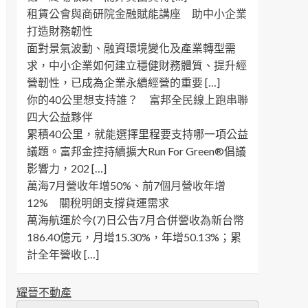
租賃公會與商研院金融賦能講座 助中小企業
打造財務韌性
面對景氣波動、融資環境變化及產業轉型需
求，中小企業如何建立穩健財務體質、提升經
營韌性，已成為企業永續經營的重要 […]
你的40公里想支持誰？ 富邦全民線上跑串聯
四大公益夥伴
累積40公里，就能選擇里程要支持哪一項公益
議題。富邦金控持續擴大Run For Green®倡議
影響力，202 […]
萬海7月營收年增50%、前7個月營收年增
12% 關稅明朗支撐貨運需求
萬海航運於今(7)日公告7月合併營收為新台幣
186.40億元，月增15.30%，年增50.13%；累
計全年營收 […]
耀晉不動產