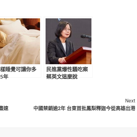
樣睡覺可讓你多
民進黨爆性騷吃案
5年
蔡英文這麼說
Next
盡速
中國禁銷逾2年 台東首批鳳梨釋迦今從高雄出港