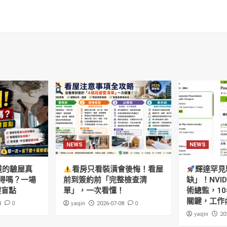
NEWS
NEWS
道的驗屋真
看房只看裝潢會後悔！看屋
輝達罕見
得嗎？一場
前到簽約前「完整檢查清
缺」！NVI
鍵盲點
單」，一次看懂！
術總監，10
關鍵，工作
0
yaojin
0
4
2026-07-08
yaojin
20