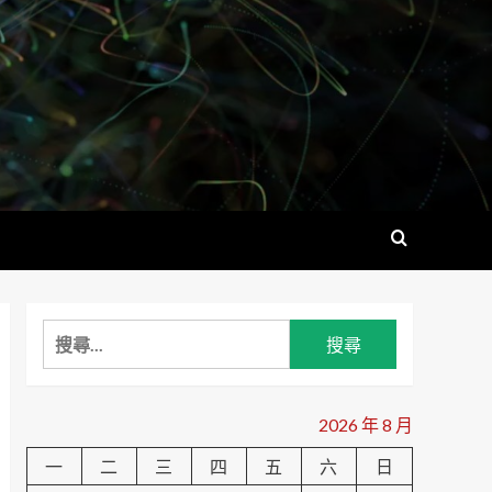
搜
尋
關
鍵
2026 年 8 月
字:
一
二
三
四
五
六
日