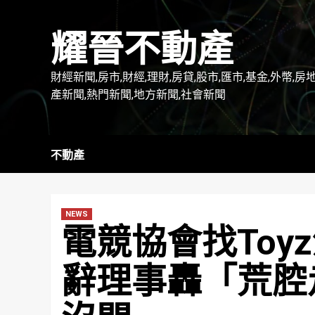
Skip
to
耀晉不動產
content
財經新聞,房市,財經,理財,房貸,股市,匯市,基金,外幣,房
產新聞,熱門新聞,地方新聞,社會新聞
不動產
NEWS
電競協會找Toy
辭理事轟「荒腔