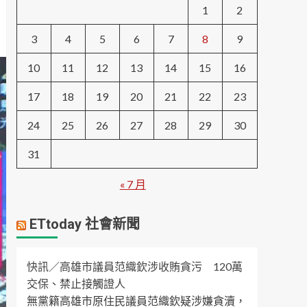
1
2
3
4
5
6
7
8
9
10
11
12
13
14
15
16
17
18
19
20
21
22
23
24
25
26
27
28
29
30
31
« 7 月
ETtoday 社會新聞
快訊／高雄市議員范織欽涉收賄貪污 120萬
交保、禁止接觸證人
無黨籍高雄市原住民議員范織欽疑涉嫌貪瀆，