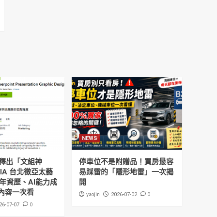
NEWS
釋出「文組神
停車位不是附贈品！買房最容
DIA 台北徵亞太藝
易踩雷的「隱形地雷」一次揭
年資歷、AI能力成
開
內容一次看
yaojin
0
2026-07-02
0
26-07-07