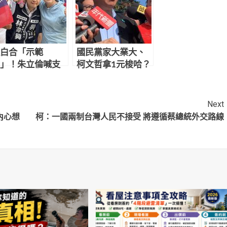
白合「示範
國民黨家大業大、
」！朱立倫喊支
柯文哲拿1元梭哈？
蔡壁如 盧秀燕同
郭正亮反駁：為何
看板
連戰、丁守中都選
輸？
Next
內心想
柯：一國兩制台灣人民不接受 將遵循蔡總統外交路線