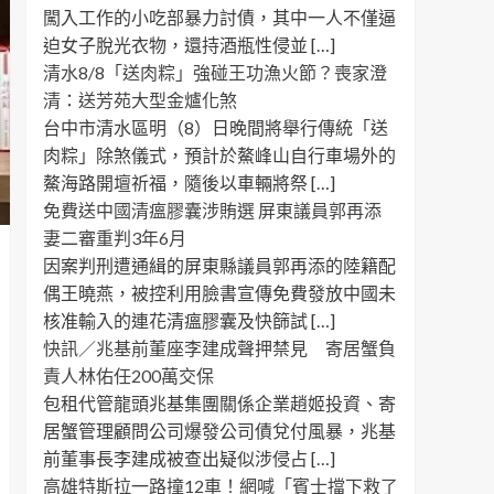
闖入工作的小吃部暴力討債，其中一人不僅逼
迫女子脫光衣物，還持酒瓶性侵並 […]
清水8/8「送肉粽」強碰王功漁火節？喪家澄
清：送芳苑大型金爐化煞
台中市清水區明（8）日晚間將舉行傳統「送
肉粽」除煞儀式，預計於鰲峰山自行車場外的
鰲海路開壇祈福，隨後以車輛將祭 […]
免費送中國清瘟膠囊涉賄選 屏東議員郭再添
妻二審重判3年6月
因案判刑遭通緝的屏東縣議員郭再添的陸籍配
偶王曉燕，被控利用臉書宣傳免費發放中國未
核准輸入的連花清瘟膠囊及快篩試 […]
快訊／兆基前董座李建成聲押禁見 寄居蟹負
責人林佑任200萬交保
包租代管龍頭兆基集團關係企業趙姬投資、寄
居蟹管理顧問公司爆發公司債兌付風暴，兆基
前董事長李建成被查出疑似涉侵占 […]
高雄特斯拉一路撞12車！網喊「賓士擋下救了