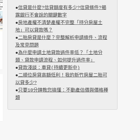
●
信貸是什麼?信貸額度有多少?信貸條件?揭
露銀行不會說的關鍵數字
●
房地產權不清楚產權不完整「持分房屋土
地」可以貸款嗎？
●
二胎房貸是什麼？完整解析申請條件、流程
及常見問題
●
為什麼申請土地貸款過件率低？「土地分
類、貸款申請流程、如何提升過件率」
●
貸款淺談：車貸(持續更新中)
●
二順位房貸高額低利！我的新竹房屋二胎可
以貸多少?
●
只要10分鐘教您搞懂：不動產估價與價格種
類