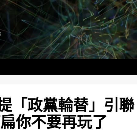
地
提「政黨輪替」引聯
阿扁你不要再玩了