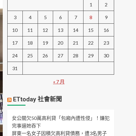
1
2
3
4
5
6
7
8
9
10
11
12
13
14
15
16
17
18
19
20
21
22
23
24
25
26
27
28
29
30
31
« 7 月
ETtoday 社會新聞
女公關欠50萬高利貸「包廂內遭性侵」！嫌犯
完事逼她吞下
屏東一名女子因積欠高利貸債務，遭3名男子