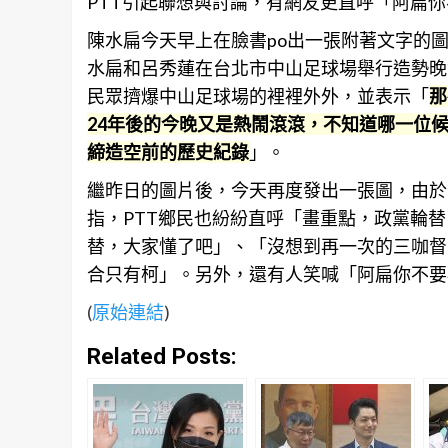
PTT引起聯想與討論，有網友更直呼「阿扁
陳水扁今天早上在臉書po出一張附著文字的圖
水扁和呂秀蓮在台北市中山足球場舉行造勢晚
民眾擠爆中山足球場的裡裡外外，並表示「
那
24年後的今晚又是熱鬧滾滾，不知道哪一位
締造空前的歷史紀錄
」。
繼昨日的圖片後，今天再度發出一張圖，由於
指，PTT鄉民也紛紛直呼「畫重點，政黨輪
替，大家懂了吧」、「沒想到再一次的三咖督
合只有柯」。另外，還有人笑喊「阿扁你不要
(
原始連結
)
Related Posts: