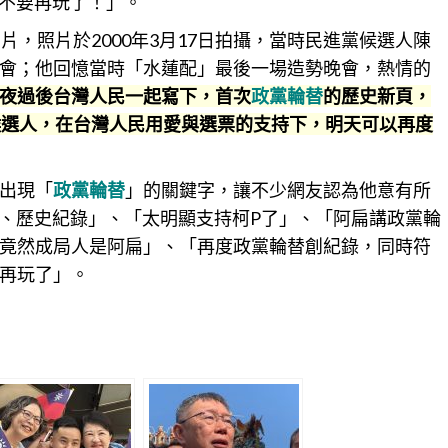
你不要再玩了！」。
片，照片於2000年3月17日拍攝，當時民進黨候選人陳
會；他回憶當時「水蓮配」最後一場造勢晚會，熱情的
夜過後台灣人民一起寫下，首次
政黨輪替
的歷史新頁，
候選人，在台灣人民用愛與選票的支持下，明天可以再度
出現「
政黨輪替
」的
關鍵
字，讓不少網友認為他意有所
替、歷史紀錄」、「太明顯支持柯P了」、「阿扁講政黨輪
竟然成局人是阿扁」、「再度政黨輪替創紀錄，同時符
再玩了」。