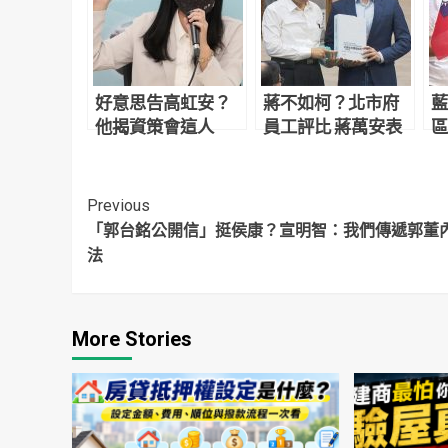
好意思告高虹安？
蔣不如柯？北市府
藍
他揭資策會這人
員工評比 蔣萬安表
區
「身兼10職」超硬
現輸給前市長柯文
持
背景嚇死人
哲
掛
Continue
Previous
「郭台銘公開信」挺侯康？宣明智：我們傳遞郭董
Reading
法
More Stories