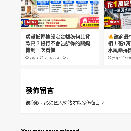
NEWS
NEWS
房貸抵押權設定金額為何比貸
建商最
款高？銀行不會告訴你的關鍵
相！花1
機制一次看懂
水風暴揭
yaojin
0
yaojin
2026-07-31
20
發佈留言
很抱歉，必須
登入
網站才能發佈留言。