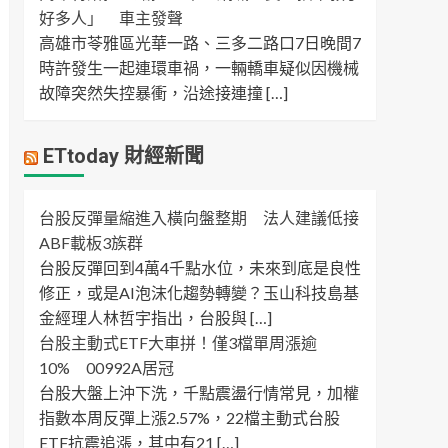
好多人」 車主發聲
高雄市苓雅區光華一路、三多二路口7日晚間7
時許發生一起連環車禍，一輛轎車疑似因機械
故障突然失控暴衝，沿途接連撞 […]
ETtoday 財經新聞
台股反彈量縮進入橫向盤整期 法人建議低接
ABF載板3族群
台股反彈回到4萬4千點水位，未來到底是良性
修正，或是AI泡沫化趨勢轉變？玉山科技島基
金經理人林哲宇指出，台股與 […]
台股主動式ETF大車拼！僅3檔單周漲逾
10% 00992A居冠
台股大盤上沖下洗，千點震盪行情常見，加權
指數本周反彈上漲2.57%，22檔主動式台股
ETF抗震追漲，其中有21 […]