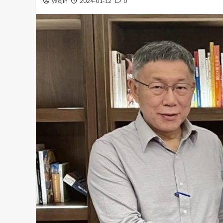
yaojin
2024-01-12
0