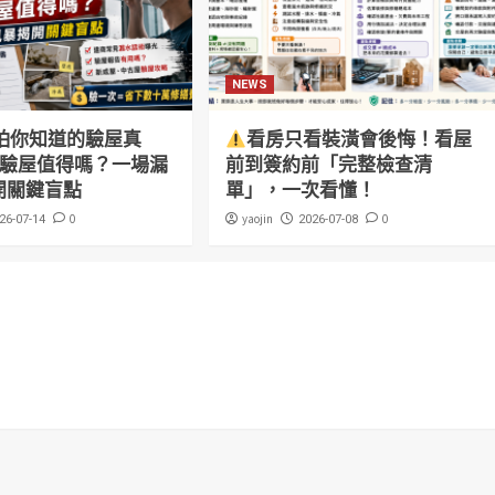
NEWS
怕你知道的驗屋真
看房只看裝潢會後悔！看屋
萬驗屋值得嗎？一場漏
前到簽約前「完整檢查清
開關鍵盲點
單」，一次看懂！
0
yaojin
0
26-07-14
2026-07-08