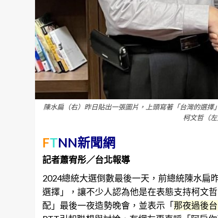
陳水扁（右）昨日貼出一張圖片，上頭寫著「台灣的選擇
柯文哲（左
F
T
NN新聞網
記者蕭宥彤／台北報導
2024總統大選倒數最後一天，前總統陳水
選擇」，讓不少人認為他是在表態支持柯文哲。
配」最後一夜造勢晚會，並表示「
那夜過後台