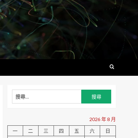
搜
尋
關
鍵
2026 年 8 月
字:
一
二
三
四
五
六
日