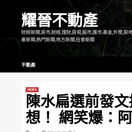
Skip
to
耀晉不動產
content
財經新聞,房市,財經,理財,房貸,股市,匯市,基金,外幣,房
產新聞,熱門新聞,地方新聞,社會新聞
不動產
NEWS
陳水扁選前發文
想！ 網笑爆：