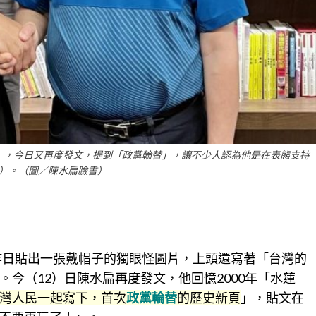
」，今日又再度發文，提到「政黨輪替」，讓不少人認為他是在表態支持
）。（圖／陳水扁臉書）
扁昨日貼出一張戴帽子的獨眼怪圖片，上頭還寫著「台灣的
今（12）日陳水扁再度發文，他回憶2000年「水蓮
灣人民一起寫下，首次
政黨輪替
的歷史新頁
」，貼文在