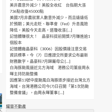
美非農意外減少！美股全收紅 台指期大漲
736點收復45000點
美國7月非農就業人數意外減少，而且遠遠低
於預期；美元走貶、聯準會（Fed）升息風險
降低，美股今天走高，道瓊收漲 […]
記憶體賺很大！ 晶豪科提前開獎7月賺進逾1
個股本
記憶體廠晶豪科（3006）因股價達注意交易
資訊標準，今（7）日應證交所要求公布最新
財務數字。晶豪科7月歸屬母公 […]
白海豚颱風逼近北方海域 港務公司董座周永
暉主持防颱整備
因應第13號中度颱風白海豚逐步接近台灣北方
海域，台灣港務公司今(7)日召開「第1次防颱
整備會議」，由周永暉董事 […]
耀晉不動產