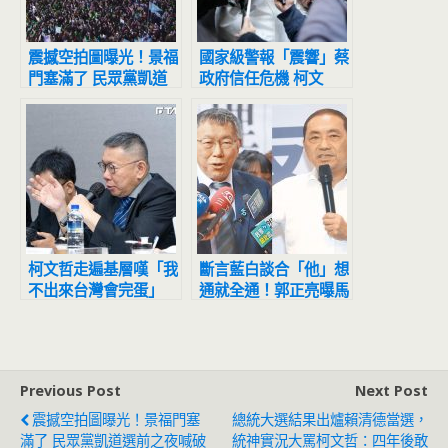
震撼空拍圖曝光！景福
國家級警報「震響」蔡
門塞滿了 民眾黨凱道
政府信任危機 柯文
選前之夜喊破10萬人
哲：蔡英文說不用害怕
「才讓我害怕」
柯文哲走遍基層嘆「我
斷言藍白談合「他」想
不出來台灣會完蛋」
通就全通！郭正亮曝馬
分析打贏總統選戰2大
英九關鍵1作用
關鍵
Previous Post
Next Post
震撼空拍圖曝光！景福門塞
總統大選結果出爐賴清德當選，
滿了 民眾黨凱道選前之夜喊破
統神實況大罵柯文哲：四年後敢