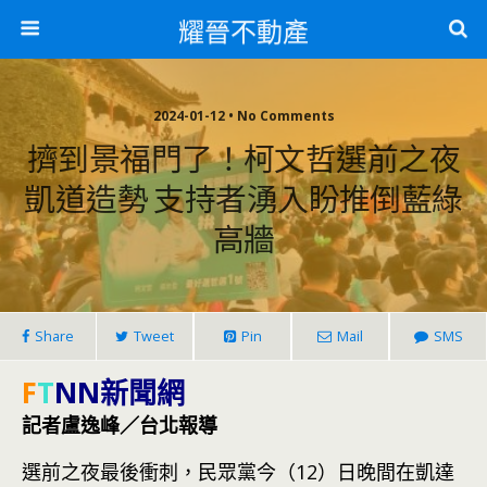
耀晉不動產
2024-01-12 • No Comments
擠到景福門了！柯文哲選前之夜
凱道造勢 支持者湧入盼推倒藍綠
高牆
Share
Tweet
Pin
Mail
SMS
F
T
NN新聞網
記者盧逸峰／台北報導
選前之夜最後衝刺，民眾黨今（12）日晚間在凱達