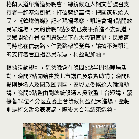
格蘭大道舉辦造勢晚會，總統候選人柯文哲號召支
持者一起塞爆凱道，打破藍綠高牆，把國家還給人
民。《鋒燦傳媒》記者現場觀察，凱道會場4點開放
民眾進場，大約傍晚5點多就已幾乎擠進不去凱道，
民眾開始在景福門周邊坐下看大螢幕直播；民眾黨
同時也在
信義
路、仁愛路架設螢幕，讓擠不進凱道
的支持者看直播為民眾黨、柯盈配加油。
根據活動規劃，造勢晚會在晚間6點半開始暖場活
動，晚間7點開始由
雙北
市議員及嘉賓助講；晚間8
點則是名人及國政顧問團、區域立委候選人輪流助
講，晚間9點整由副總統候選人吳欣盈上台短講，緊
接著34位不分區立委上台等候柯盈配大進場，壓軸
則是柯文哲發表演講，隨後大合唱結束造勢。