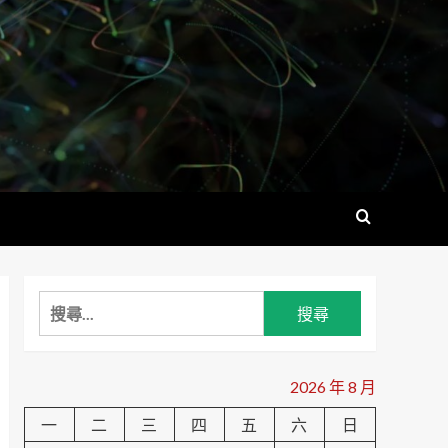
搜
尋
關
鍵
2026 年 8 月
字:
一
二
三
四
五
六
日