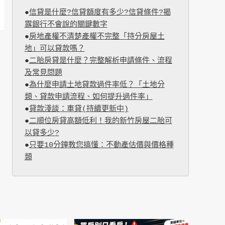
●
信貸是什麼?信貸額度有多少?信貸條件?揭
露銀行不會說的關鍵數字
●
房地產權不清楚產權不完整「持分房屋土
地」可以貸款嗎？
●
二胎房貸是什麼？完整解析申請條件、流程
及常見問題
●
為什麼申請土地貸款過件率低？「土地分
類、貸款申請流程、如何提升過件率」
●
貸款淺談：車貸(持續更新中)
●
二順位房貸高額低利！我的新竹房屋二胎可
以貸多少?
●
只要10分鐘教您搞懂：不動產估價與價格種
類