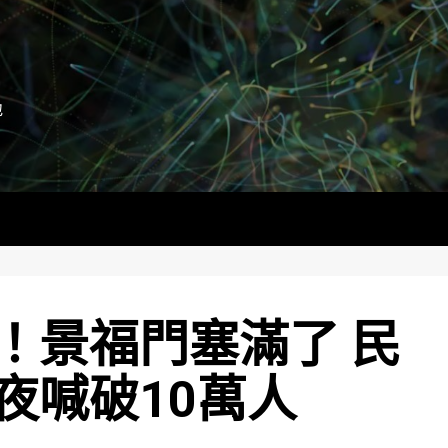
地
！景福門塞滿了 民
夜喊破10萬人