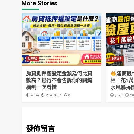
More Stories
NEWS
NEWS
房貸抵押權設定金額為何比貸
建商最
款高？銀行不會告訴你的關鍵
相！花1
機制一次看懂
水風暴揭
yaojin
0
yaojin
2026-07-31
20
發佈留言