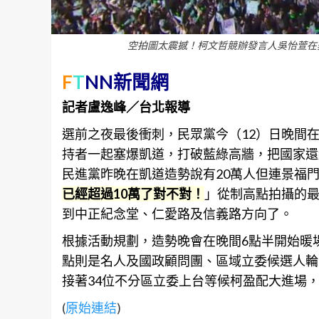
空拍圖太震撼！柯文哲競辦發言人吳怡萱在
F
T
NN新聞網
記者盧逸峰／台北報導
選前之夜最後衝刺，民眾黨今（12）日晚間
持者一起塞爆凱道，打破藍綠高牆，把國家還
民進黨昨晚在凱道造勢說有20萬人但連景福
已經超過10萬了對不對！
」從制高點拍攝的
到中正紀念堂、仁愛路及信義路方向了。
根據活動規劃，造勢晚會在晚間6點半開始暖
點則是名人及國政顧問團、區域立委候選人輪
接著34位不分區立委上台等候柯盈配大進場
(
原始連結
)