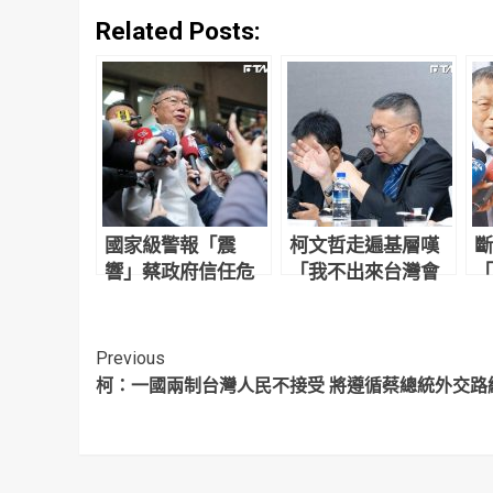
Related Posts:
國家級警報「震
柯文哲走遍基層嘆
斷
響」蔡政府信任危
「我不出來台灣會
「
機 柯文哲：蔡英文
完蛋」 分析打贏總
通
說不用害怕「才讓
統選戰2大關鍵
九
我害怕」
Continue
Previous
柯：一國兩制台灣人民不接受 將遵循蔡總統外交路
Reading