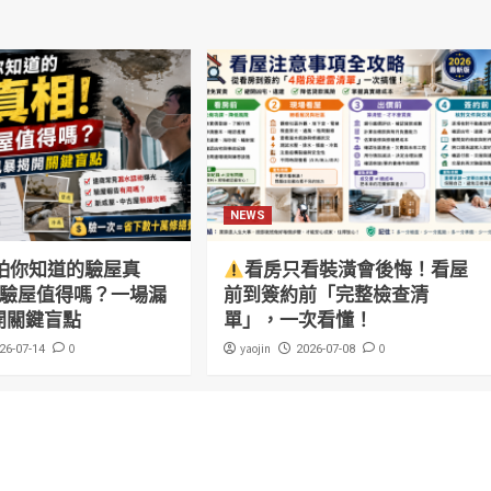
NEWS
怕你知道的驗屋真
看房只看裝潢會後悔！看屋
萬驗屋值得嗎？一場漏
前到簽約前「完整檢查清
開關鍵盲點
單」，一次看懂！
0
yaojin
0
26-07-14
2026-07-08