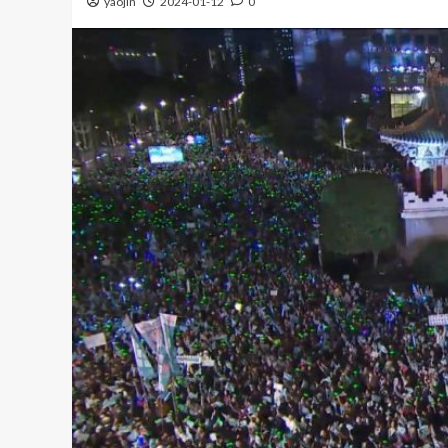
yaojin
2024-01-12
0