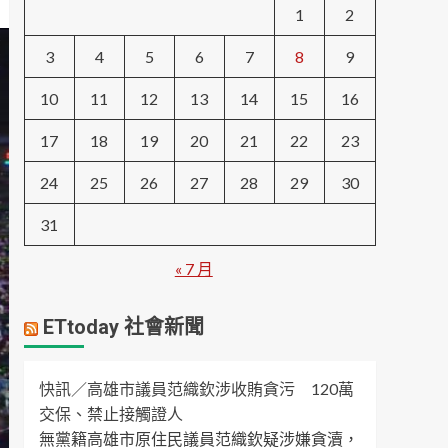
1
2
3
4
5
6
7
8
9
10
11
12
13
14
15
16
17
18
19
20
21
22
23
24
25
26
27
28
29
30
31
« 7 月
ETtoday 社會新聞
快訊／高雄市議員范織欽涉收賄貪污 120萬
交保、禁止接觸證人
無黨籍高雄市原住民議員范織欽疑涉嫌貪瀆，