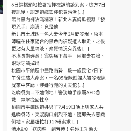
6日遭橋頭地檢署指揮檢調約談到案。檢方7日
複訊後，認定范織欽涉犯貪污治 […]
陽台黑內褲沾滿精液！新北人妻調監視器「發
現兇手」崩潰：竟是他
新北市土城區一名人妻今年3月間發現，原本
晾曬在住家陽台的黑色內褲疑遭人取走，之後
更沾有大量精液，察覺情況有異後 […]
不堪長期碎念！翁突痛下殺手 砸爛妻右臉、
眼球牙齒掉出
桃園市平鎮區中豐路南勢二段一處民宅7日下
午發生駭人命案，一名85歲陳姓婦人被發現陳
屍家中客廳，涉嫌行兇的丈夫犯 […]
吃晚餐胸口不適倒地！警消連手家屬AED急
救 電擊挽回性命
桃園市平鎮區范姓男子7月19日晚上與家人共
進晚餐時，突感胸口劇烈不適，隨即失去意識
倒地。家屬趕忙打119報案求 […]
清水8/8「送肉粽」到芳苑！強碰王功漁火