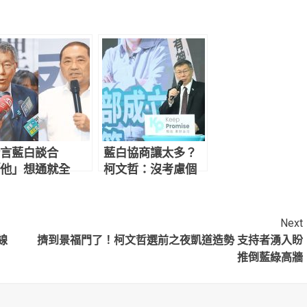
言藍白談合
藍白協商讓太多？
他」想通就全
柯文哲：沒考慮個
！郭正亮曝馬英
人 有信心柯侯配會
關鍵1作用
贏
Next
線
擠到景福門了！柯文哲選前之夜凱道造勢 支持者湧入盼
推倒藍綠高牆