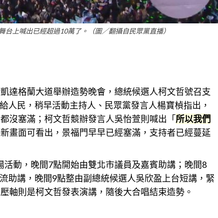
舞台上喊出已經超過10萬了。（圖／翻攝自民眾黨直播）
在凱達格蘭大道舉辦造勢晚會，總統候選人柯文哲號召支
給人民，稍早活動主持人、民眾黨發言人楊寶楨指出，
門都沒塞滿；柯文哲競辦發言人吳怡萱則喊出「
所以我們
最新畫面可看出，景福門早早已經塞滿，支持者已經蔓延
場活動，晚間7點開始由
雙北
市議員及嘉賓助講；晚間8
流助講，晚間9點整由副總統候選人吳欣盈上台短講，緊
，壓軸則是柯文哲發表演講，隨後大合唱結束造勢。