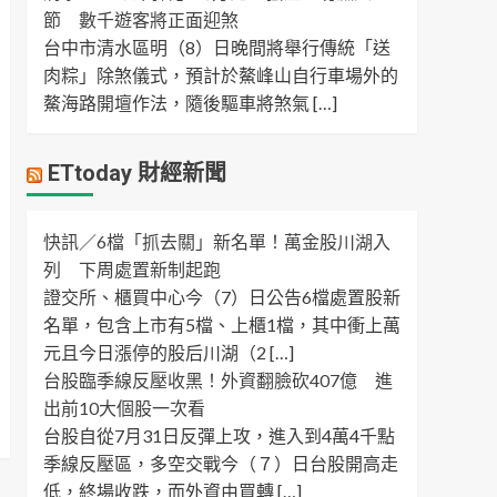
節 數千遊客將正面迎煞
台中市清水區明（8）日晚間將舉行傳統「送
肉粽」除煞儀式，預計於鰲峰山自行車場外的
鰲海路開壇作法，隨後驅車將煞氣 […]
ETtoday 財經新聞
快訊／6檔「抓去關」新名單！萬金股川湖入
列 下周處置新制起跑
證交所、櫃買中心今（7）日公告6檔處置股新
名單，包含上市有5檔、上櫃1檔，其中衝上萬
元且今日漲停的股后川湖（2 […]
台股臨季線反壓收黑！外資翻臉砍407億 進
出前10大個股一次看
台股自從7月31日反彈上攻，進入到4萬4千點
季線反壓區，多空交戰今（７）日台股開高走
低，終場收跌，而外資由買轉 […]