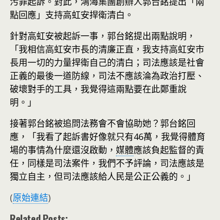
污罪起訴。對此，鴻海集團創辦人郭台銘提出「兩
點回應」支持高虹安捍衛清白。
針對高虹安被起訴一事，郭台銘提出兩點說明，
「我相信高虹安市長的清廉正直，我支持高虹安市
長用一切的力量捍衛自己的清白；司法應該是社會
正義的最後一道防線，司法不應該淪為政治打壓、
破壞對手的工具，我覺得這兩點要在此鄭重說
明。」
接著郭台銘被追問法務會不會協助她？郭台銘回
應，「我看了起訴書好像就只有46萬，我覺得體育
場的事情為什麼還沒啟動，
媒體
應該負起監督的責
任，同樣是司法案件，我們不予評論，司法應該是
獨立自主，但司法應該給人民是公正公義的。」
(
原始連結
)
Related Posts: