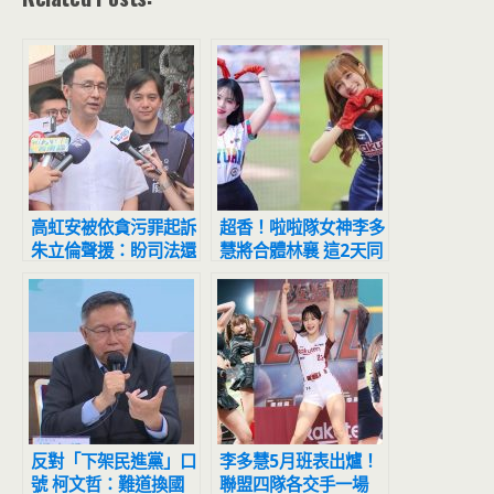
高虹安被依貪污罪起訴
超香！啦啦隊女神李多
朱立倫聲援：盼司法還
慧將合體林襄 這2天同
清白
場應援
反對「下架民進黨」口
李多慧5月班表出爐！
號 柯文哲：難道換國
聯盟四隊各交手一場