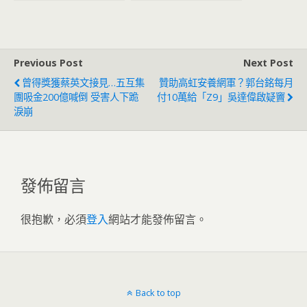
民黨上來貪污腐敗？
Previous Post
Next Post
曾得獎獲蔡英文接見…五互集
贊助高虹安養網軍？郭台銘每月
團吸金200億喊倒 受害人下跪
付10萬給「Z9」吳達偉啟疑竇
淚崩
發佈留言
很抱歉，必須
登入
網站才能發佈留言。
Back to top