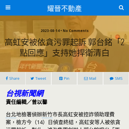
耀晉不動產
2023-08-14 • No Comments
高虹安被依貪污罪起訴 郭台銘「2
點回應」支持她捍衛清白
Share
Tweet
Pin
Mail
SMS
台視新聞網
責任編輯／曾以馨
台北
地檢署偵辦
新竹
市長高虹安被控詐領助理費
案，檢方今（14）日偵查終結，高虹安等人被依貪