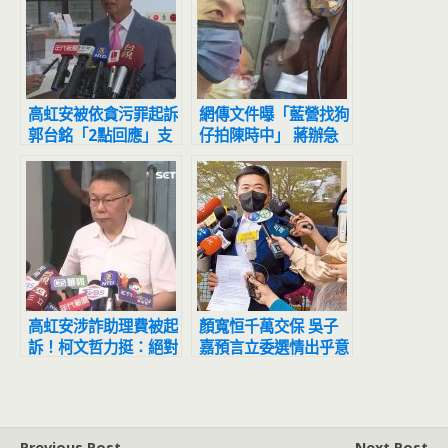
高虹安被依貪污罪起訴
網傳文件曝「藍營找狗
郭台銘「2點回應」支
仔拍陳時中」 蔣辦急
持她捍衛清白
報警：偽造
高虹安涉詐助理費被起
顏寬恒千萬交保 吳子
訴！柯文哲力挺：絕對
嘉預言立委選情出乎意
不會有貪污企圖
料
Previous Post
Next Post