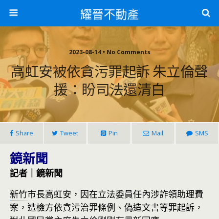
耀晉不動產
2023-08-14 • No Comments
高虹安被依貪污罪起訴 朱立倫聲
援：盼司法還清白
Share
Tweet
Pin
Mail
SMS
鏡新聞
記者｜鏡新聞
新竹
市長高虹安，因在立法委員任內涉詐領助理費
案，遭檢方依貪污治罪條例、偽造文書等罪起訴，