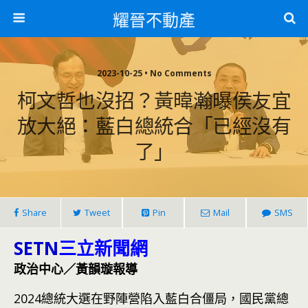
耀晉不動產
2023-10-25 • No Comments
柯文哲也沒招？黃暐瀚曝侯友宜
放大絕：藍白總統合「已經沒有
了」
Share
Tweet
Pin
Mail
SMS
SETN
三立新聞網
政治中心／黃韻璇報導
2024總統大選在野陣營陷入藍白合僵局，國民黨總