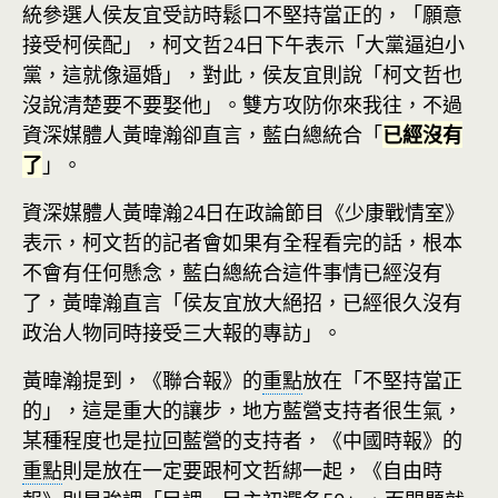
統參選人侯友宜受訪時鬆口不堅持當正的，「願意
接受柯侯配」，柯文哲24日下午表示「大黨逼迫小
黨，這就像逼婚」，對此，侯友宜則說「柯文哲也
沒說清楚要不要娶他」。雙方攻防你來我往，不過
資深媒體人黃暐瀚卻直言，藍白總統合「
已經沒有
了
」。
資深媒體人黃暐瀚24日在政論節目《少康戰情室》
表示，柯文哲的記者會如果有全程看完的話，根本
不會有任何懸念，藍白總統合這件事情已經沒有
了，黃暐瀚直言「侯友宜放大絕招，已經很久沒有
政治人物同時接受三大報的專訪」。
黃暐瀚提到，《聯合報》的
重點
放在「不堅持當正
的」，這是重大的讓步，地方藍營支持者很生氣，
某種程度也是拉回藍營的支持者，《中國時報》的
重點
則是放在一定要跟柯文哲綁一起，《自由時