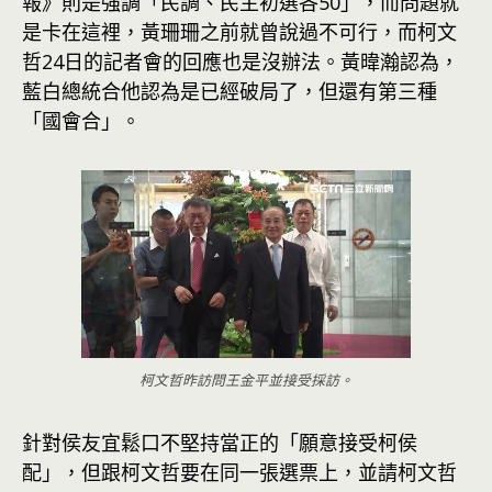
報》則是強調「民調、民主初選各50」，而問題就
是卡在這裡，黃珊珊之前就曾說過不可行，而柯文
哲24日的記者會的回應也是沒辦法。黃暐瀚認為，
藍白總統合他認為是已經破局了，但還有第三種
「國會合」。
柯文哲昨訪問王金平並接受採訪。
針對侯友宜鬆口不堅持當正的「願意接受柯侯
配」，但跟柯文哲要在同一張選票上，並請柯文哲