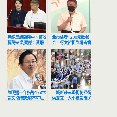
民調反超陳時中、緊咬
北市估發1200元敬老
蔣萬安 劉寶傑：黃珊
金！柯文哲拒到場背書
珊實力比柯文哲強
黃珊珊代打
陳明通一年指導173本
土城新莊三重衝刺掃街
論文 張善政喊不可思
侯友宜：大小建設市民
議：天文數字
都有感