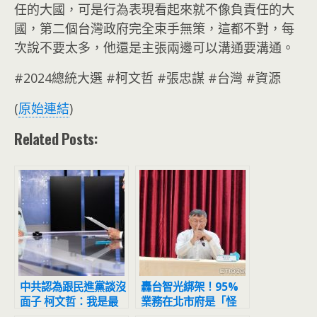
任的大國，可是行為表現看起來就不像負責任的大
國，第二個台灣政府完全束手無策，這都不對，每
次說不要太多，他還是主張兩邊可以溝通要溝通。
#2024總統大選 #柯文哲 #張忠謀 #台灣 #資源
(
原始連結
)
Related Posts:
中共認為跟民進黨談沒
轟台智光綁架！95%
面子 柯文哲：我是最
業務在北市府是「怪
大忍受數
案」 柯文哲：我忍它8