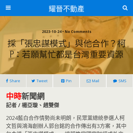
耀晉不動產
2023-10-24 • No Comments
採「張忠謀模式」與他合作？柯
P：若願幫忙都是台灣重要資源
Share
Tweet
Pin
Mail
SMS
中時
新聞網
記者 / 楊亞璇、趙雙傑
2024藍白合作情勢尚未明朗，民眾黨總統參選人柯
文哲與鴻海創辦人郭台銘的合作傳出有3方案，其中