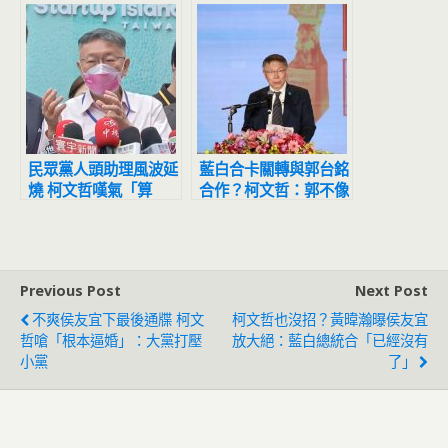
年了
民眾黨人頭助理風波延
藍白合卡關轉與郭台銘
燒 柯文哲嘆氣「算
合作？柯文哲：郭不像
了」：不會犯法啦
國民黨太複雜
Previous Post
Next Post
不爽侯友宜下最後通牒 柯文
柯文哲也沒招？黃暐瀚曝侯友宜
哲嗆「根本逼婚」：大黨打壓
放大絕：藍白總統合「已經沒有
小黨
了」