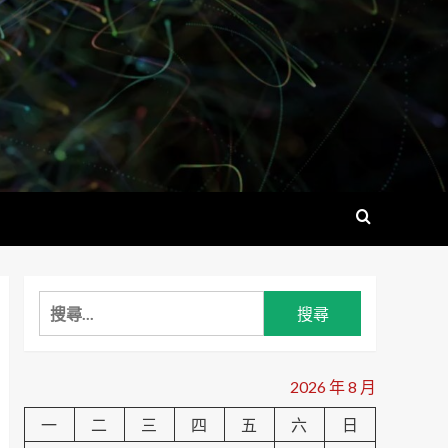
搜
尋
關
鍵
2026 年 8 月
字:
一
二
三
四
五
六
日