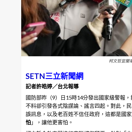
柯文哲宜蘭
SETN
三立新聞網
記者許皓婷／台北報導
國防部昨（9）日15時14分發出國家級警報
不料卻引發各式陰謀論、謠言四起。對此，民
誤
訊息
，以及老百姓不信任政府，這都是國家
怕
」，讓他更害怕。