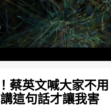
地
！蔡英文喊大家不用
她講這句話才讓我害