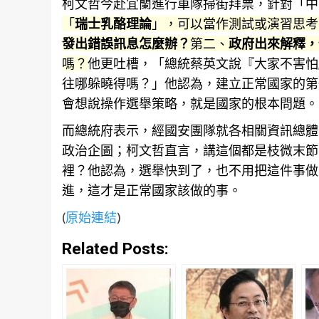
柯文哲今赴宜蘭進行車隊掃街拜票，針對「中
「
瑞士乳酪理論
」，可以當作測試或演習思考
發出錯誤訊息怎麼辦？
第二、
政府出來解釋，
嗎？
他更吐槽，「總統蔡英文說『大家不害怕
往哪躲曉得嗎？」他認為，建立正常國家的第
會想說
操作
選舉策略，就是國家的根本問題。
而總統府表示，經國安團隊就各
相關
資訊總體
政治企圖；柯文哲直言，講這個都是枝微末節
裡？他認為，選舉快到了，也不用把這件事做
進，這才是正常國家該做的事。
(
原始連結
)
Related Posts: