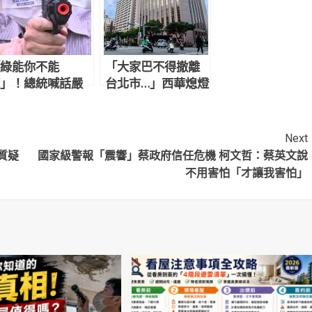
綠能你不能
「大家巴不得撤離
」！總統喊話嚴
台北市…」西華熄燈
假消息 柯文哲
改建豪宅背後：開
這句
飯店要20年才能賺
150億，商務飯店根
Next
本沒未來
質疑
國家級警報「震響」蔡政府信任危機 柯文哲：蔡英文說
不用害怕「才讓我害怕」