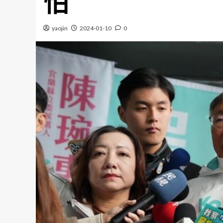
怕
yaojin
2024-01-10
0