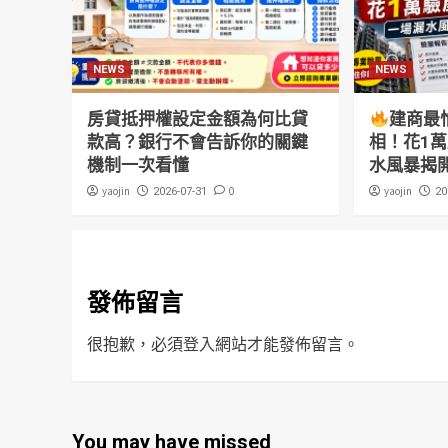
NEWS
NEWS
房貸抵押權設定金額為何比貸
建商最
款高？銀行不會告訴你的關鍵
相！花1
機制一次看懂
水風暴揭
yaojin
0
yaojin
2026-07-31
20
發佈留言
很抱歉，必須
登入
網站才能發佈留言。
You may have missed