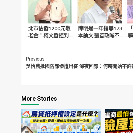
北市估發1200元敬
陳明通一年指導173
「
老金！柯文哲拒到
本論文 張善政喊不
嘛
場背書 黃珊珊代打
可思議：天文數字
防
酸
Continue
Previous
吳怡農批國防部慘遭出征 深夜回應：何時開始不許
Reading
More Stories