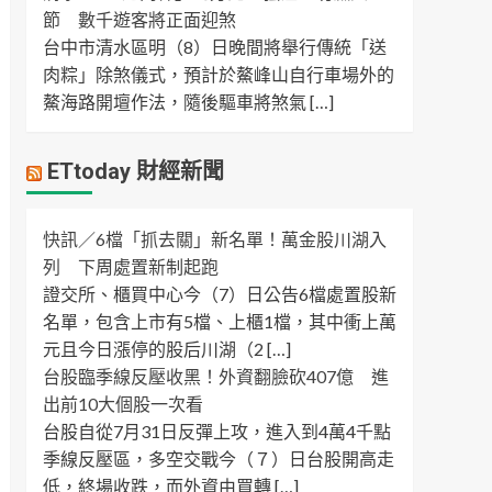
節 數千遊客將正面迎煞
台中市清水區明（8）日晚間將舉行傳統「送
肉粽」除煞儀式，預計於鰲峰山自行車場外的
鰲海路開壇作法，隨後驅車將煞氣 […]
ETtoday 財經新聞
快訊／6檔「抓去關」新名單！萬金股川湖入
列 下周處置新制起跑
證交所、櫃買中心今（7）日公告6檔處置股新
名單，包含上市有5檔、上櫃1檔，其中衝上萬
元且今日漲停的股后川湖（2 […]
台股臨季線反壓收黑！外資翻臉砍407億 進
出前10大個股一次看
台股自從7月31日反彈上攻，進入到4萬4千點
季線反壓區，多空交戰今（７）日台股開高走
低，終場收跌，而外資由買轉 […]