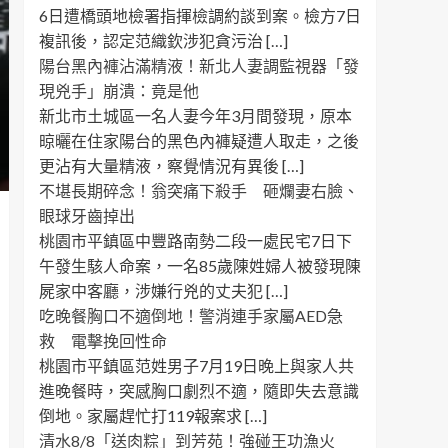
6日遭橋頭地檢署指揮檢調約談到案。檢方7日
複訊後，認定范織欽涉犯貪污治 […]
陽台黑內褲沾滿精液！新北人妻調監視器「發
現兇手」崩潰：竟是他
新北市土城區一名人妻今年3月間發現，原本
晾曬在住家陽台的黑色內褲疑遭人取走，之後
更沾有大量精液，察覺情況有異後 […]
不堪長期碎念！翁突痛下殺手 砸爛妻右臉、
眼球牙齒掉出
桃園市平鎮區中豐路南勢二段一處民宅7日下
午發生駭人命案，一名85歲陳姓婦人被發現陳
屍家中客廳，涉嫌行兇的丈夫犯 […]
吃晚餐胸口不適倒地！警消連手家屬AED急
救 電擊挽回性命
桃園市平鎮區范姓男子7月19日晚上與家人共
進晚餐時，突感胸口劇烈不適，隨即失去意識
倒地。家屬趕忙打119報案求 […]
清水8/8「送肉粽」到芳苑！強碰王功漁火