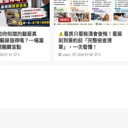
NEWS
怕你知道的驗屋真
看房只看裝潢會後悔！看屋
萬驗屋值得嗎？一場漏
前到簽約前「完整檢查清
開關鍵盲點
單」，一次看懂！
0
yaojin
0
26-07-14
2026-07-08