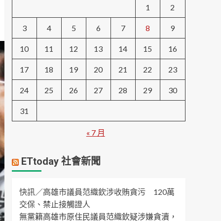
1
2
3
4
5
6
7
8
9
10
11
12
13
14
15
16
17
18
19
20
21
22
23
24
25
26
27
28
29
30
31
« 7 月
ETtoday 社會新聞
快訊／高雄市議員范織欽涉收賄貪污 120萬
交保、禁止接觸證人
無黨籍高雄市原住民議員范織欽疑涉嫌貪瀆，