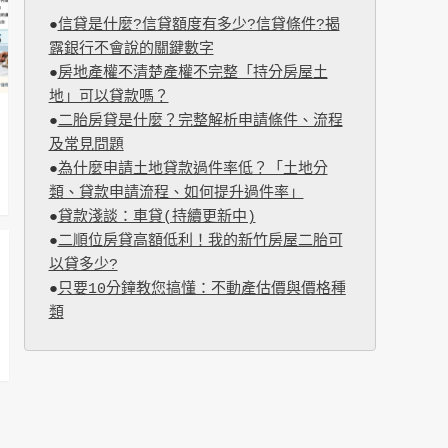
●
信貸是什麼?信貸額度有多少?信貸條件?揭
露銀行不會說的關鍵數字
●
房地產權不清楚產權不完整「持分房屋土
地」可以貸款嗎？
●
二胎房貸是什麼？完整解析申請條件、流程
及常見問題
●
為什麼申請土地貸款過件率低？「土地分
類、貸款申請流程、如何提升過件率」
●
貸款淺談：車貸(持續更新中)
●
二順位房貸高額低利！我的新竹房屋二胎可
以貸多少?
●
只要10分鐘教您搞懂：不動產估價與價格種
類