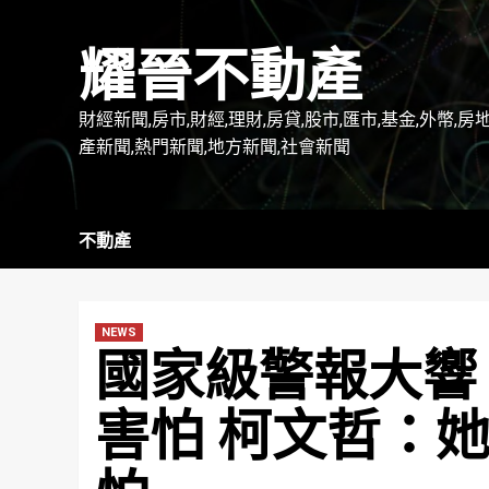
Skip
to
耀晉不動產
content
財經新聞,房市,財經,理財,房貸,股市,匯市,基金,外幣,房
產新聞,熱門新聞,地方新聞,社會新聞
不動產
NEWS
國家級警報大響
害怕 柯文哲：