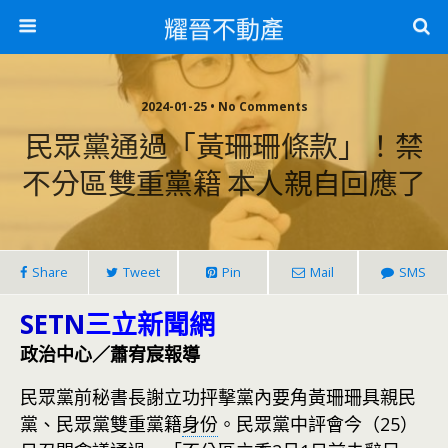
耀晉不動產
2024-01-25 • No Comments
民眾黨通過「黃珊珊條款」！禁
不分區雙重黨籍 本人親自回應了
Share
Tweet
Pin
Mail
SMS
SETN
三立新聞網
政治中心／蕭宥宸報導
民眾黨前秘書長謝立功抨擊黨內要角黃珊珊具親民
黨、民眾黨雙重黨籍
身份
。民眾黨中評會今（25）