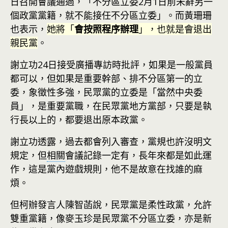
日召開會議通過，「不分區立委2月1日前未辭另一
個政黨黨籍，就不能接任不分區立委」。而黃珊珊
也表示，
她將「
會按照程序辦理
」，也就是會退出
親民黨
。
謝立功24日接受廣播專訪時批評，如果是一般黨員
都可以，但如果是重要幹部、排不分區第一的立
委，象徵性多強，民眾黨的立委是「當然中央委
員」，是重要黨職，在民眾黨地方黨部，只要是執
行長以上的，都要退出原本政黨。
謝立功透露，過去都會列入審查，黨規也許沒明文
規定，但
相關
會議記錄一定有，長年來都是如此運
作，這是黨內遊戲規則，他不是故意在找誰的麻
煩。
但柯辦發言人陳智菡說，民眾黨是柔性政黨，允許
雙重黨籍，像麥玉珍是民眾黨不分區立委，亦是新