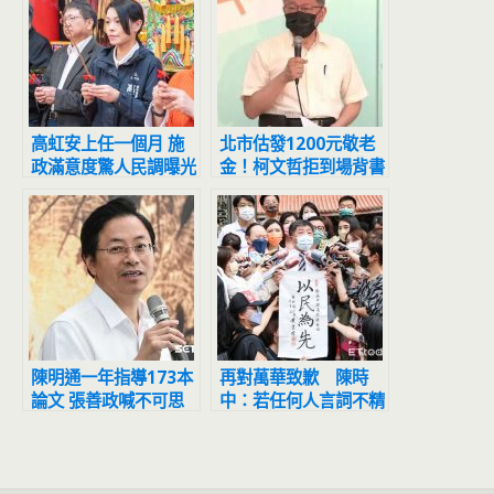
高虹安上任一個月 施
北市估發1200元敬老
政滿意度驚人民調曝光
金！柯文哲拒到場背書
黃珊珊代打
陳明通一年指導173本
再對萬華致歉 陳時
論文 張善政喊不可思
中：若任何人言詞不精
議：天文數字
確受傷害「我誠摯道
歉」