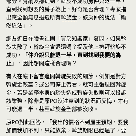
部分。有網友卻提到，斡旋不成功房仲只退一半，
直到找到想要的房子為止，好奇是否合理？專家指
出應全額無息退還所有
斡旋金
，該房仲的說法「顯
然違法」。
網友近日在臉書社團「買房知識家」發問，如果斡
旋失敗了，斡旋金會退還嗎？提及他上禮拜斡旋不
成功，「
仲介說只能退一半，直到找到我要的為
止
」，因此想問這樣合理嗎？
有人在底下留言追問斡旋失敗的
細節
，例如是對方
斡旋金較高？或公司停止帶看，就可主張退回斡旋
金，若是業務本身的疏失造成斡旋失敗則可以投訴
該業務，除非是原PO沒注意到的狀況而反悔，才有
可能退一半，甚至斡旋金全部被沒收。
原PO對此回答，「我出的價格不到屋主預期，要我
加價我加不到，只能放棄，斡旋期限已經過了，要