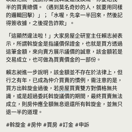
半的買賣總價。（遇到莫名奇妙的人，就要用同樣
的邏輯回擊）」；「水喔，先拿一半回來，然後記
得簽收據，之後提告詐欺」。
「這顯然違法啦！」大家房屋企研室主任賴志昶表
示，所謂斡旋金是指議價保證金，也就是買方透過
這筆金額，來向賣方展示議價的誠意，該金額若是
交易成立，也可做為買賣價金的一部份。
賴志昶進一步說明，該金額並不存在於法律上，但
行之有年，已成為仲介買賣的慣例，需注意的是，
買方出斡旋金過後，若
房屋
買賣雙方對價格無共
識，或是超過委託斡旋議價的期間，最終買賣無法
成立，則房仲應全額無息退還所有斡旋金，並無只
退一半的道理。
#斡旋金 #房仲 #買房 #訂金 #申訴