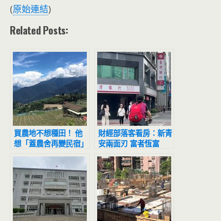
(
原始連結
)
Related Posts:
買農地不想種田！ 他
財經部落客看房：新青
想「蓋農舍再變民宿」
安兩面刃 富者恆富
專家坦言：沒時間了
「差在1觀念」