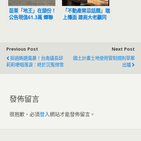
苗栗「地王」在頭份！
「不動產禁忌話題」端
公告現值61.3萬 蟬聯
上檯面 建商大老籲同
14年
業快接招
Previous Post
Next Post
挺過賄選風暴！台南議長邱
國土計畫土地使用管制規則草案
莉莉哽咽落淚：終於沉冤得雪
出爐
發佈留言
很抱歉，必須
登入
網站才能發佈留言。