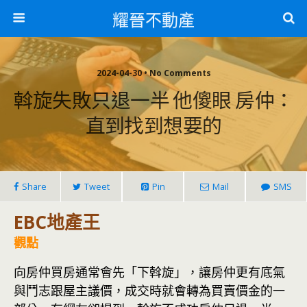
耀晉不動產
2024-04-30 • No Comments
斡旋失敗只退一半 他傻眼 房仲：
直到找到想要的
Share
Tweet
Pin
Mail
SMS
EBC地產王
觀點
向房仲買房通常會先「下斡旋」，讓房仲更有底氣
與鬥志跟屋主議價，成交時就會轉為買賣價金的一