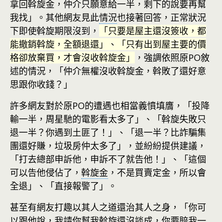
拿回斡旋金，仲介只願意給一半，剩下的說要再幫
我找」。其他網友見此
情況
也接著回答，正常狀況
下即使斡旋期限沒到，
「只要是屋主還沒簽收，都
能撤銷斡旋，全額退還」、「只有出到屋主要的價
格卻放棄買，才會沒收斡旋金」
，強調依照原PO敘
述的情況，「仲介無權沒收斡旋金，斡敗了還好意
思跟你收錢？」
許多網友對於原PO的遭遇也相當義憤填膺，「投降
輸一半，周星馳的電影看太多了」、「斡旋失敗只
退一半？你遇到土匪了！」、「退一半？比詐騙集
團還好賺，垃圾房仲太多了」，並紛紛提供建議，
「打去總部申訴他，申訴不了就告他！」、「這個
可以告他侵佔了，
斡旋金
，不是買賣定金，所以會
全退」、「直接報警了」。
甚至有網友打趣以其人之道還治其人之身，「你可
以跟他說，我請你幫我斡旋還沒談成，你要賠我一