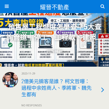
耀晉不動產
預售屋工程進度怎麼查？5大查
詢管道｜停工、工程款、建照使
照完整判斷攻略
2026-08-08
2023-11-29
2億美元掮客是誰？ 柯文哲曝：
過程中余姓商人、季將軍、魏先
生都有
NO RESPONSES