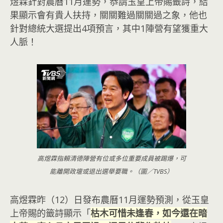
煜霖針對農曆11月運勢，恭請玉皇上帝賜籤詩，結
果顯示會有貴人扶持，關關難過關關過之象，他也
針對總統大選提出4項預言，其中1陣營有望獲重大
人脈！
高煜霖指賴清德陣營有位或多位重要成員被踢爆，可
能離開政壇或退出選舉要職。（圖／TVBS）
高煜霖昨（12）日發布農曆11月運勢預測，從玉皇
上帝賜的籤詩顯示「
枯木可惜未逢春，如今還在暗