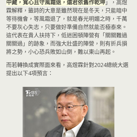
中藏，寬心且守風霜退，還君依舊作乾坤
」，高煜
霖解釋，籤詩的大意是雖然現在是冬天，只能暗中
等待機會，等風霜退了，就是春光明媚之時，千萬
不要灰心失志，只要做好準備自然就能否極泰來。
這代表在貴人扶持下，低迷困頓陣營有「關關難過
關關過」的跡象，而強大壯盛的陣營，則有折兵損
將之勢，小心恐兵敗如山倒，難以東山再起。
而若轉換成實際面來看，高煜霖針對2024總統大選
提出以下4項預言：