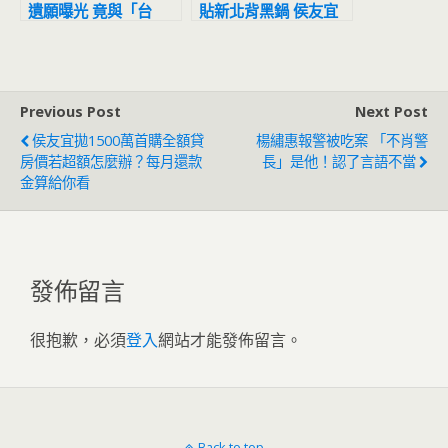
遺願曝光 竟與「台
貼新北背黑鍋 侯友宜
灣」有關
嘆氣吐心內話
Previous Post
Next Post
侯友宜拋1500萬首購全額貸
楊繡惠報警被吃案 「不肖警
房價若超額怎麼辦？每月還款
長」是他！認了言語不當
金算給你看
發佈留言
很抱歉，必須
登入
網站才能發佈留言。
Back to top