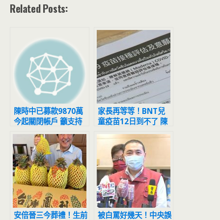
Related Posts:
陳時中已募款9870萬
家長再等等！BNT兒
今起關閉帳戶 籲支持
童疫苗12日到不了 陳
者固票、催票
時中曝原因
安倍晉三今葬禮！生前
被白罵好幾天！中央誤