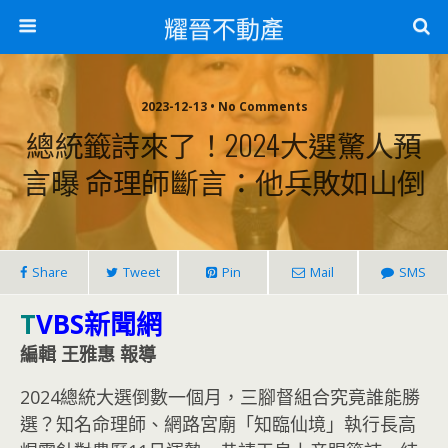
耀晉不動產
2023-12-13 • No Comments
總統籤詩來了！2024大選驚人預
言曝 命理師斷言：他兵敗如山倒
Share
Tweet
Pin
Mail
SMS
T
VBS新聞網
編輯 王雅惠 報導
2024總統大選倒數一個月，三腳督組合究竟誰能勝
選？知名命理師、網路宮廟「知臨仙境」執行長高