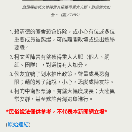
高煜霖指柯文哲陣營有望獲得重大人脈，對選情大加
分。（圖／TVBS）
賴清德的礦舍恐會拆除，或小心有位或多位
重要成員被踢爆，可能離開政壇或退出選舉
要職。
柯文哲陣營有望獲得重大人脈（個人、網
紅、團隊），對選情有大加分。
侯友宜鴨子划水推出政策，聲量成長恐有
限；趙的趙子龍說，小心，恐變成陳友諒。
柯的中南部票源，有望大幅度成長；大陸異
常安靜，甚至默許台灣選舉進行。
*民俗說法僅供參考，不代表本新聞網立場*
(
原始連結
)