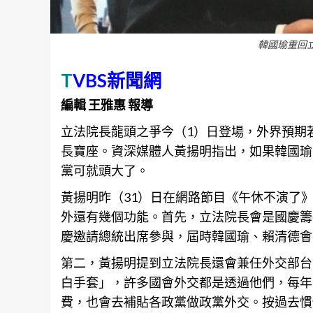
韓國瑜重回
T
VBS新聞網
編輯 王雅惠 報導
立法院長龍頭之爭今（1）日登場，外界預期
長寶座。資深
媒體
人黃揚明指出，如果韓國瑜
黨可就頭大了。
黃揚明昨（31）日在網路節目《午休不演了
外還有幾個功能。首先，立法院長會是國慶籌
慶邀請總統出席
參與
，屆時韓國瑜、賴清德會
第二，黃揚明提到立法院長還會兼任外交部台
白手套」，許多國會外交都是透過他們，每年
費，也會去補貼各政黨做政黨外交。按過去慣