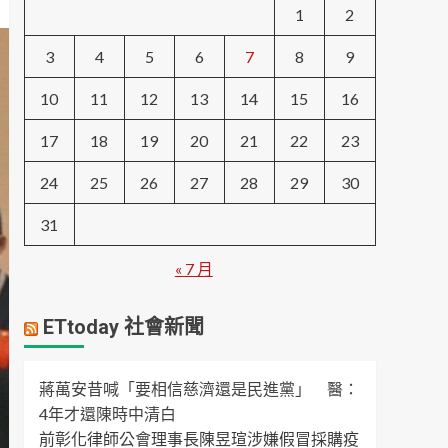
1
2
3
4
5
6
7
8
9
10
11
12
13
14
15
16
17
18
19
20
21
22
23
24
25
26
27
28
29
30
31
« 7 月
ETtoday 社會新聞
蔣萬安昔喊「要相信慈濟還是民進黨」 醫：
4年才還陳時中清白
前彰化律師公會理事長陳昱瑄涉嫌假冒採購疫