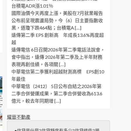
台積電ADR漲1.01％
國際油價今天再度上漲，美股在7月就業報告
公布前呈現震盪局勢，今（6）日主要指數收
黑，道瓊下跌464點；台積電A […]
遠傳第二季 EPS 創新高 年成長13.6%再度超
越
遠傳電信 6日召開2026年第二季電話法說會，
會中指出，遠傳 2026年第二季及上半年財務
表現再創佳績，各項關 […]
中華電信第二季獲利超越財測高標 EPS創10
年最佳
中華電信（2412） 5日公布自結之2026年第
二季合併營運成果，第二季合併營收為613.6
億元，較去年同期增 […]
耀晉不動產