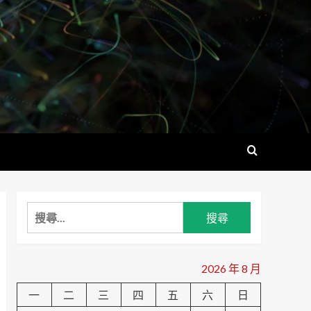
搜
尋
關
鍵
2026 年 8 月
字:
一
二
三
四
五
六
日