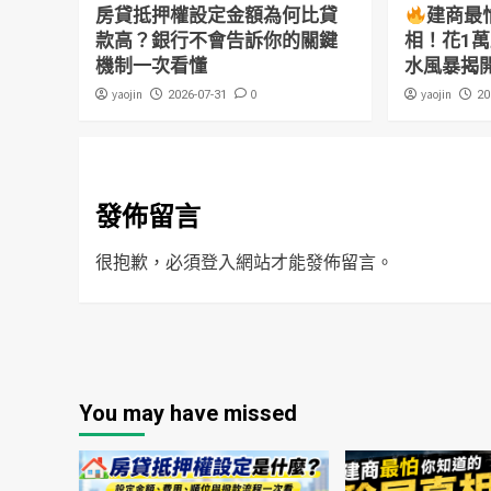
房貸抵押權設定金額為何比貸
建商最
款高？銀行不會告訴你的關鍵
相！花1
機制一次看懂
水風暴揭
yaojin
0
yaojin
2026-07-31
20
發佈留言
很抱歉，必須
登入
網站才能發佈留言。
You may have missed