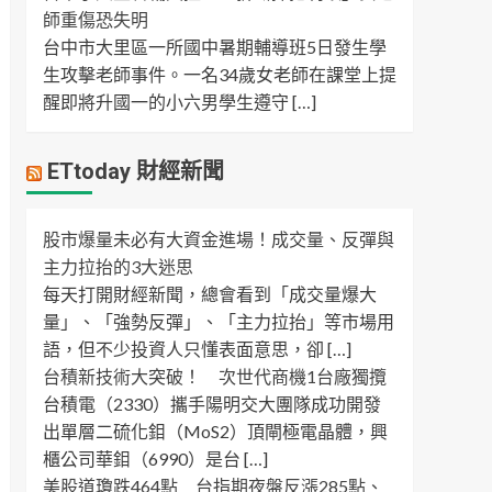
師重傷恐失明
台中市大里區一所國中暑期輔導班5日發生學
生攻擊老師事件。一名34歲女老師在課堂上提
醒即將升國一的小六男學生遵守 […]
ETtoday 財經新聞
股市爆量未必有大資金進場！成交量、反彈與
主力拉抬的3大迷思
每天打開財經新聞，總會看到「成交量爆大
量」、「強勢反彈」、「主力拉抬」等市場用
語，但不少投資人只懂表面意思，卻 […]
台積新技術大突破！ 次世代商機1台廠獨攬
台積電（2330）攜手陽明交大團隊成功開發
出單層二硫化鉬（MoS2）頂閘極電晶體，興
櫃公司華鉬（6990）是台 […]
美股道瓊跌464點 台指期夜盤反漲285點、