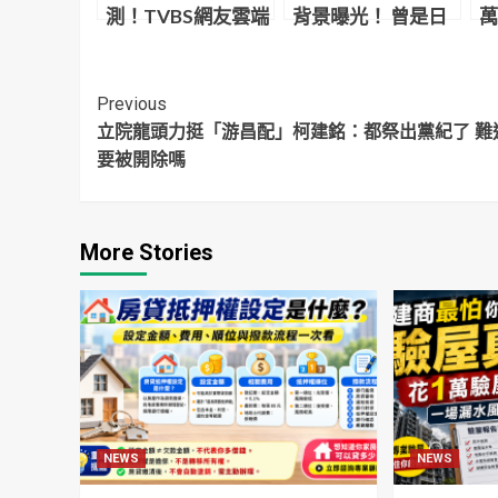
測！TVBS網友雲端
背景曝光！ 曾是日
萬
投票 六都勝者曝光
本「海上自衛隊
支
員」
Continue
Previous
立院龍頭力挺「游昌配」柯建銘：都祭出黨紀了 難
Reading
要被開除嗎
More Stories
NEWS
NEWS