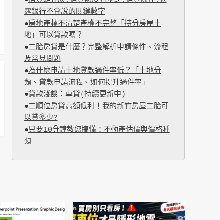
●
信貸是什麼?信貸額度有多少?信貸條件?揭
露銀行不會說的關鍵數字
●
房地產權不清楚產權不完整「持分房屋土
地」可以貸款嗎？
●
二胎房貸是什麼？完整解析申請條件、流程
及常見問題
●
為什麼申請土地貸款過件率低？「土地分
類、貸款申請流程、如何提升過件率」
●
貸款淺談：車貸(持續更新中)
●
二順位房貸高額低利！我的新竹房屋二胎可
以貸多少?
●
只要10分鐘教您搞懂：不動產估價與價格種
類