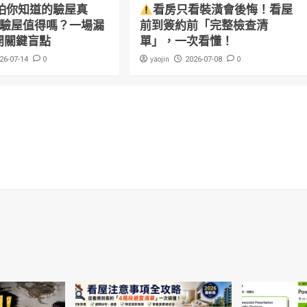
怕你知道的驗屋真
看房只看裝潢會後悔！看屋
萬驗屋值得嗎？一場漏
前到簽約前「完整檢查清
開關鍵盲點
單」，一次看懂！
0
yaojin
0
26-07-14
2026-07-08