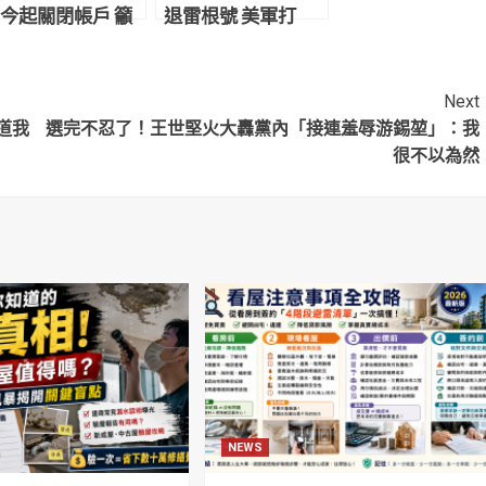
今起關閉帳戶 籲
退雷根號 美軍打
持者固票、催票
臉：續留台灣周邊
海域保衛
Next
道我
選完不忍了！王世堅火大轟黨內「接連羞辱游錫堃」：我
很不以為然
NEWS