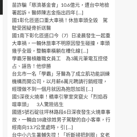
苗詐騙「慈濟基金會」10.6億元，遭台中地檢
署起訴。醫師陳志金指出四年 […]
國1彰化匝道口重大車禍！休旅車頭全毀 駕
駛受困疑骨折送醫
國1南下彰化匝道口今（7）日凌晨發生一起重
大車禍，一輛休旅車不明原因發生碰撞，車頭
幾乎全毀，整輛車橫躺在槽化線 […]
學霸牙醫槓離職女員工 為3萬元筆電互控侵
占、誣告！他慘勝
台北市一名「學霸」牙醫為了成立肌功能訓練
機構而開公司，以月薪6萬元聘請行銷經理，
經理做不到一個月就因為抱怨加班 […]
國5深夜火燒車！轎車引擎室突竄火「烈焰吞
噬車頭」 3人驚險逃生
國道5號石碇往坪林路段6日深夜發生火燒車事
故，一輛由18歲徐姓男子駕駛的自小客車，行
經南向13.7公里處時，引 […]
台中小六生暑輔失控！「折斷掃把刺眼」女老