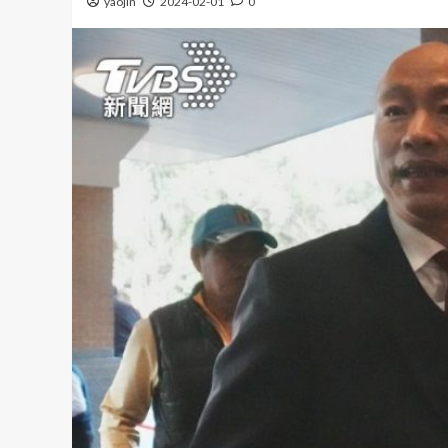
yaojin
2024-02-01
0