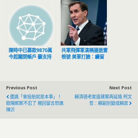
陳時中已募款9870萬
共軍飛彈軍演稱逼退雷
今起關閉帳戶 籲支持
根號 美軍打臉：續留
者固票、催票
台灣周邊海域保衛
Previous Post
Next Post
遭諷「會投胎就是本事」！
賴清德老家違建案再延燒 柯文
歐陽妮妮不忍了 親回留言怒譙
哲：賴副別變成賴皮
陳沂