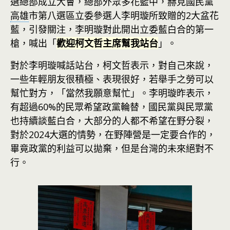
選總部成立大會，總部外眾多花籃中，赫見國民黨
高雄
市第八選區立委參選人李明璇所致贈的2大盆花
藍，引發關注，李明璇對此開出立委藍白合的第一
槍，喊出「
歡迎柯文哲主席幫我站台
」。
對於李明璇喊話站台，柯文哲表示，對自己來說，
一些年輕朋友很積極、表現很好，若舉手之勞可以
幫忙對方，「當然我願意幫忙」。李明璇昨表示，
有超過60%的民眾希望政黨輪替，國民黨與民眾黨
也持續談藍白合，大部分的人都不希望在野分裂，
對於2024大選的情勢，在野陣營是一定要合作的，
畢竟政黨的利益可以拋棄，但是台灣的未來絕對不
行。