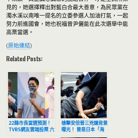
見的，她選擇釋出對藍白合最大善意，為民眾黨在
濁水溪以南唯一提名的立委參選人加油打氣，一起
努力前進國會，她也祝福曾尹儷能在此次選舉中能
高票當選。
(
原始連結
)
Related Posts:
22縣市長當選預測！
槍擊安倍晉三兇嫌背景
TVBS網友雲端投票 六
曝光！ 曾是日本「海
都勝者曝光
上自衛隊員」