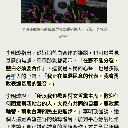
李明璇致贈花籃給民眾黨立委參選人。（圖／李明璇
提供）
李明璇指出，從近期藍白合作的議題，也可以看見
基層的焦慮，種種跡象都顯示，「
在野不能分裂、
藍白必須要合作
」，這就是人民的心聲，也是多數
高雄
人的心聲，「
我正在競選民意的代表，我會勇
敢表達基層的聲音。
」
李明璇說，「
所以我也歡迎柯文哲黨主席，歡迎任
何願意幫我站台的人，大家有共同的目標，要政黨
輪替、幫助台灣的民主更進步。
」李明璇強調，她
個人還是希望在野的領導階層，能夠平心靜氣地坐
下來談，真正誠心誠意的團結合作，才是全民所樂