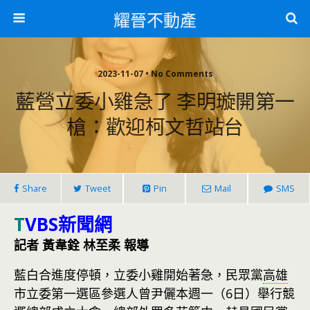
耀晉不動產
2023-11-07 • No Comments
藍營立委小雞急了 李明璇開第一
槍：歡迎柯文哲站台
Share
Tweet
Pin
Mail
SMS
T
VBS新聞網
記者 黃韋銓 林至柔 報導
藍白合進度停頓，立委小雞開始著急，民眾黨
高雄
市立委第一選區參選人曾尹儷本週一（6日）舉行競