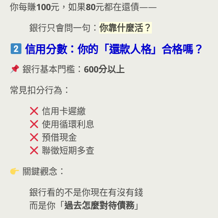
你每賺
100
元，如果
80
元都在還債——
銀行只會問一句：
你靠什麼活？
信用分數：你的「還款人格」合格嗎？
銀行基本門檻：
600分以上
常見扣分行為：
信用卡遲繳
使用循環利息
預借現金
聯徵短期多查
關鍵觀念：
銀行看的不是你現在有沒有錢
而是你「
過去怎麼對待債務
」