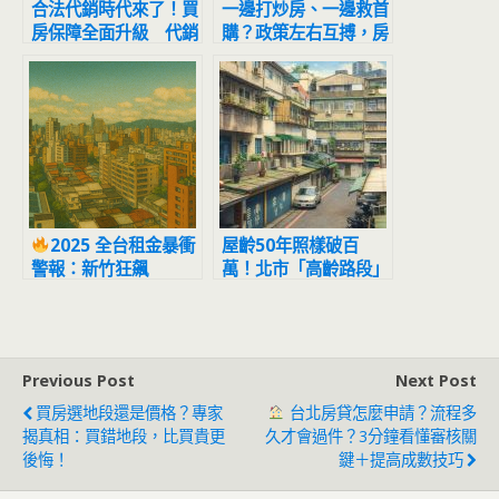
合法代銷時代來了！買
一邊打炒房、一邊救首
房保障全面升級 代銷
購？政策左右互搏，房
從賣房轉向「居住顧
市撕裂感全面浮現
問」新角色
2025 全台租金暴衝
屋齡50年照樣破百
警報：新竹狂飆
萬！北市「高齡路段」
21.3% 居冠，北台灣
揭露：房價早就不看年
租屋族全面吃緊
紀了
Previous Post
Next Post
買房選地段還是價格？專家
台北房貸怎麼申請？流程多
揭真相：買錯地段，比買貴更
久才會過件？3分鐘看懂審核關
後悔！
鍵＋提高成數技巧