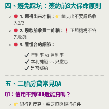
四、避免踩坑：簽約前3大保命原則
1. 還得出來才借：
總支出不要超過收
入2/3
2. 撥款前收費＝詐騙：
正規機構不會
先收錢
3. 看懂合約細節：
年利率 vs 月利率
本利攤還 vs 只繳息
是否綁約
五、二胎房貸常見QA
Q1：信用不到600還能貸嗎？
銀行難度高，需要慎選銀行送件