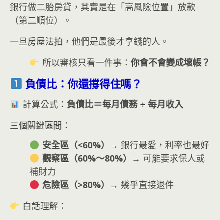
銀行做二胎房貸，其實是在「高風險位置」放款
（第二順位）。
一旦房屋法拍，他們是最後才拿錢的人。
所以審核只看一件事：
你會不會變成壞帳？
負債比：你還撐得住嗎？
計算公式：
負債比＝每月債務 ÷ 每月收入
三個關鍵區間：
安全區（<60%）
→ 銀行最愛，利率也最好
觀察區（60%～80%）
→ 可能要求保人或
補財力
危險區（>80%）
→ 幾乎直接退件
白話理解：