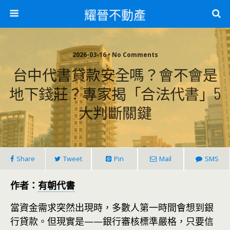
耀晉不動產
2026-03-16 • No Comments
台中代書貸款安全嗎？會不會是
地下錢莊？專家揭「合法代書」5
大判斷關鍵
Share
Tweet
Pin
Mail
SMS
作者：
有朝代書
當資金需求突然出現時，多數人第一時間會想到銀
行貸款。但現實是——銀行審核標準嚴格，只要信