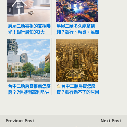
房屋二胎被拒的真相曝
房屋二胎多久能拿到
光！銀行最怕的3大
錢？銀行、融資、民間
「風險訊號」，90%
差異一次看懂
的人都踩過
台中二胎房貸推薦怎麼
台中二胎房貸怎麼
選？7個避開高利陷阱
貸？銀行過不了的原因
的關鍵技巧（2026完
曝光：利率、額度與申
整指南）
請流程一次看懂
Previous Post
Next Post