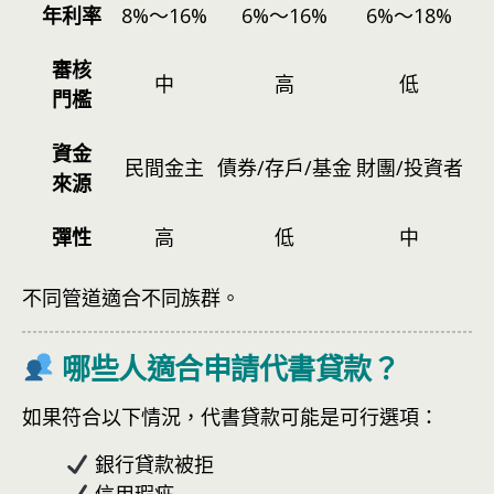
年利率
8%～16%
6%～16%
6%～18%
審核
中
高
低
門檻
資金
民間金主
債券/存戶/基金
財團/投資者
來源
彈性
高
低
中
不同管道適合不同族群。
哪些人適合申請代書貸款？
如果符合以下情況，代書貸款可能是可行選項：
銀行貸款被拒
信用瑕疵