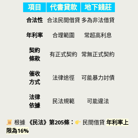
項目
代書貸款
地下錢莊
合法性
合法民間借貸
多為非法借貸
年利率
合理範圍
常超高利息
契約
有正式契約
常無正式契約
條款
催收
法律途徑
可能暴力討債
方式
法律
民法規範
可能違法
依據
根據
《民法》第205條：
民間借貸
年利率上
限為16%