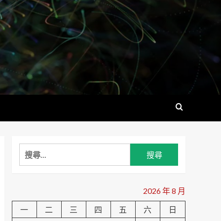
搜
尋
關
鍵
2026 年 8 月
字:
一
二
三
四
五
六
日