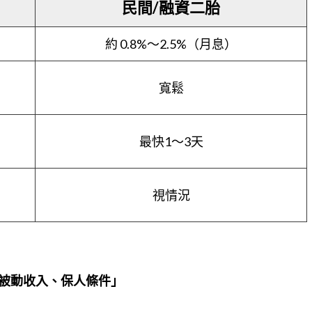
民間/融資二胎
約 0.8%～2.5%（月息）
寬鬆
最快1～3天
視情況
被動收入、保人條件」