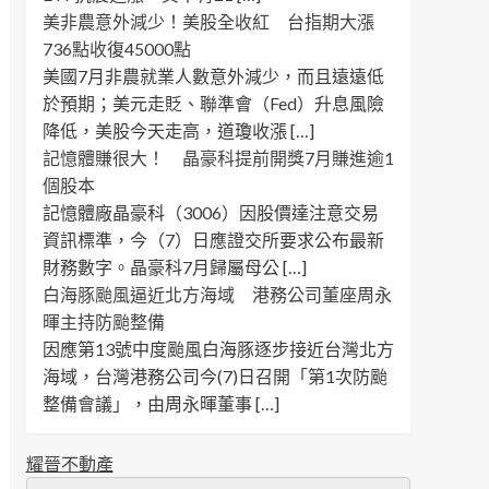
美非農意外減少！美股全收紅 台指期大漲
736點收復45000點
美國7月非農就業人數意外減少，而且遠遠低
於預期；美元走貶、聯準會（Fed）升息風險
降低，美股今天走高，道瓊收漲 […]
記憶體賺很大！ 晶豪科提前開獎7月賺進逾1
個股本
記憶體廠晶豪科（3006）因股價達注意交易
資訊標準，今（7）日應證交所要求公布最新
財務數字。晶豪科7月歸屬母公 […]
白海豚颱風逼近北方海域 港務公司董座周永
暉主持防颱整備
因應第13號中度颱風白海豚逐步接近台灣北方
海域，台灣港務公司今(7)日召開「第1次防颱
整備會議」，由周永暉董事 […]
耀晉不動產