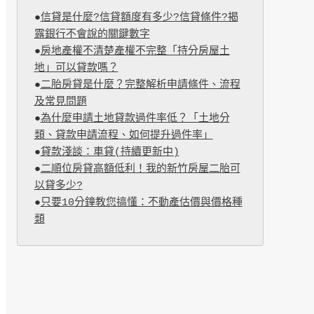
●
信貸是什麼?信貸額度有多少?信貸條件?揭
露銀行不會說的關鍵數字
●
房地產權不清楚產權不完整「持分房屋土
地」可以貸款嗎？
●
二胎房貸是什麼？完整解析申請條件、流程
及常見問題
●
為什麼申請土地貸款過件率低？「土地分
類、貸款申請流程、如何提升過件率」
●
貸款淺談：車貸(持續更新中)
●
二順位房貸高額低利！我的新竹房屋二胎可
以貸多少?
●
只要10分鐘教您搞懂：不動產估價與價格種
類