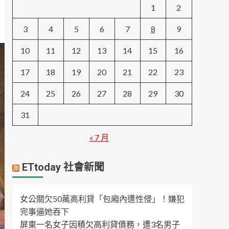
1
2
3
4
5
6
7
8
9
10
11
12
13
14
15
16
17
18
19
20
21
22
23
24
25
26
27
28
29
30
31
« 7 月
ETtoday 社會新聞
女公關欠50萬高利貸「包廂內遭性侵」！嫌犯
完事逼她吞下
屏東一名女子因積欠高利貸債務，遭3名男子