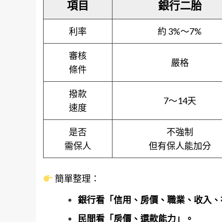
項目
銀行二胎
利率
約 3%～7%
審核
嚴格
條件
撥款
7～14天
速度
是否
不強制
需保人
但有保人能加分
簡單整理：
銀行看「信用、房價、職業、收入、
民間看「房價、還款能力」。