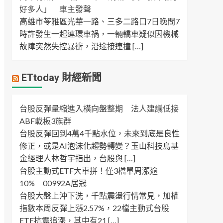
好多人」 車主發聲
高雄市苓雅區光華一路、三多二路口7日晚間7
時許發生一起連環車禍，一輛轎車疑似因機械
故障突然失控暴衝，沿途接連撞 […]
ETtoday 財經新聞
台股反彈量縮進入橫向盤整期 法人建議低接
ABF載板3族群
台股反彈回到4萬4千點水位，未來到底是良性
修正，或是AI泡沫化趨勢轉變？玉山科技島基
金經理人林哲宇指出，台股與 […]
台股主動式ETF大車拼！僅3檔單周漲逾
10% 00992A居冠
台股大盤上沖下洗，千點震盪行情常見，加權
指數本周反彈上漲2.57%，22檔主動式台股
ETF抗震追漲，其中有21 […]