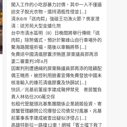
闖入工作的小吃部暴力討債，其中一人不僅逼
迫女子脫光衣物，還持酒瓶性侵並 […]
清水8/8「送肉粽」強碰王功漁火節？喪家澄
清：送芳苑大型金爐化煞
台中市清水區明（8）日晚間將舉行傳統「送
肉粽」除煞儀式，預計於鰲峰山自行車場外的
鰲海路開壇祈福，隨後以車輛將祭 […]
免費送中國清瘟膠囊涉賄選 屏東議員郭再添
妻二審重判3年6月
因案判刑遭通緝的屏東縣議員郭再添的陸籍配
偶王曉燕，被控利用臉書宣傳免費發放中國未
核准輸入的連花清瘟膠囊及快篩試 […]
快訊／兆基前董座李建成聲押禁見 寄居蟹負
責人林佑任200萬交保
包租代管龍頭兆基集團關係企業趙姬投資、寄
居蟹管理顧問公司爆發公司債兌付風暴，兆基
前董事長李建成被查出疑似涉侵占 […]
高雄特斯拉一路撞12車！網喊「賓士擋下救了