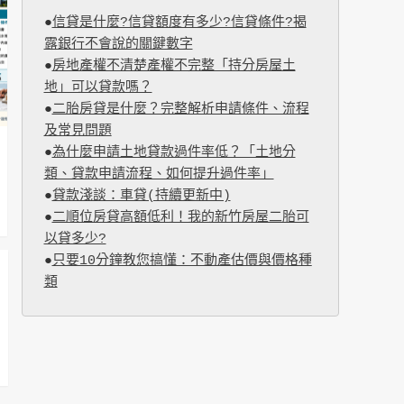
●
信貸是什麼?信貸額度有多少?信貸條件?揭
露銀行不會說的關鍵數字
●
房地產權不清楚產權不完整「持分房屋土
地」可以貸款嗎？
●
二胎房貸是什麼？完整解析申請條件、流程
及常見問題
●
為什麼申請土地貸款過件率低？「土地分
類、貸款申請流程、如何提升過件率」
●
貸款淺談：車貸(持續更新中)
●
二順位房貸高額低利！我的新竹房屋二胎可
以貸多少?
●
只要10分鐘教您搞懂：不動產估價與價格種
類