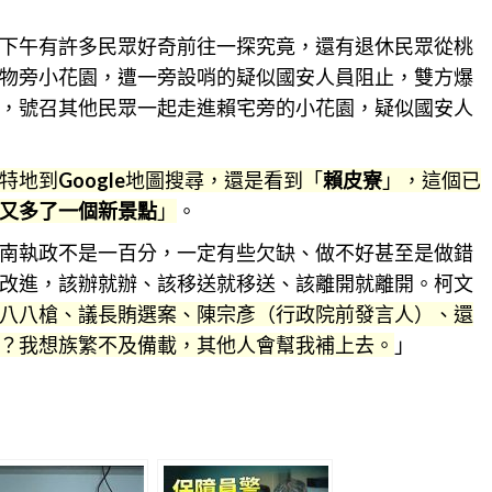
下午有許多民眾好奇前往一探究竟，還有退休民眾從
桃
物旁小花園，遭一旁設哨的疑似國安人員阻止，雙方爆
，號召其他民眾一起走進賴宅旁的小花園，疑似國安人
特地到
Google
地圖搜尋，還是看到「
賴皮寮
」，這個已
又多了一個新景點
」
。
南
執政不是一百分，一定有些欠缺、做不好甚至是做錯
改進，該辦就辦、該移送就移送、該離開就離開。柯文
八八槍、議長賄選案、陳宗彥（行政院前發言人）、還
？我想族繁不及備載，其他人會幫我補上去。
」