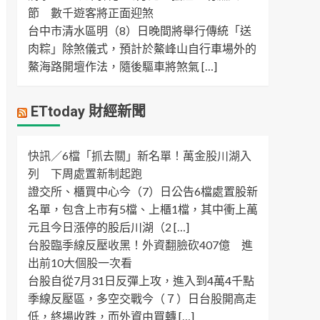
節 數千遊客將正面迎煞
台中市清水區明（8）日晚間將舉行傳統「送
肉粽」除煞儀式，預計於鰲峰山自行車場外的
鰲海路開壇作法，隨後驅車將煞氣 […]
ETtoday 財經新聞
快訊／6檔「抓去關」新名單！萬金股川湖入
列 下周處置新制起跑
證交所、櫃買中心今（7）日公告6檔處置股新
名單，包含上市有5檔、上櫃1檔，其中衝上萬
元且今日漲停的股后川湖（2 […]
台股臨季線反壓收黑！外資翻臉砍407億 進
出前10大個股一次看
台股自從7月31日反彈上攻，進入到4萬4千點
季線反壓區，多空交戰今（７）日台股開高走
低，終場收跌，而外資由買轉 […]