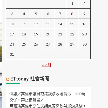
1
2
3
4
5
6
7
8
9
10
11
12
13
14
15
16
17
18
19
20
21
22
23
24
25
26
27
28
29
30
31
« 7 月
ETtoday 社會新聞
快訊／高雄市議員范織欽涉收賄貪污 120萬
交保、禁止接觸證人
無黨籍高雄市原住民議員范織欽疑涉嫌貪瀆，