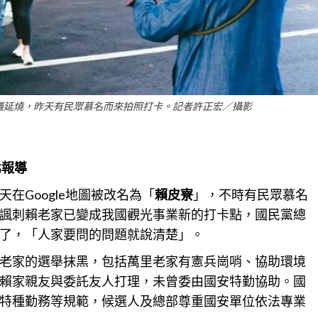
議延燒，昨天有民眾慕名而來拍照打卡。記者許正宏／攝影
北報導
在Google地圖被改名為「
賴皮寮
」，不時有民眾慕名
諷刺賴老家已變成我國觀光事業新的打卡點，國民黨總
了，「人家要問的問題就說清楚」。
老家的選舉抹黑，包括萬里老家有憲兵崗哨、協助環境
賴家親友與委託友人打理，未曾委由國安特勤
協助
。國
特種勤務等規範，候選人及總部尊重國安單位依法專業