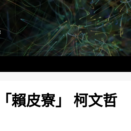
地
「賴皮寮」 柯文哲