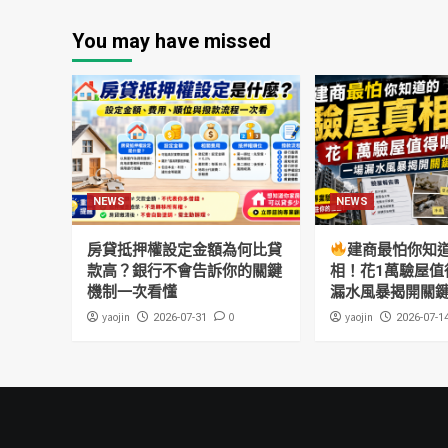
You may have missed
NEWS
NEWS
房貸抵押權設定金額為何比貸
建商最怕你知
款高？銀行不會告訴你的關鍵
相！花1萬驗屋值
機制一次看懂
漏水風暴揭開關
yaojin
0
yaojin
2026-07-31
2026-07-1