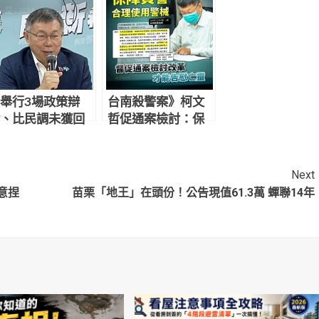
舉行3場政策辯
台南殺警案》柯文
、比民調未獲回
哲促通案檢討：保
 柯文哲：那要幹
障員警合理使用警
麼？
械
Next
意捏
苗栗「地王」在頭份！公告現值61.3萬 蟬聯14年