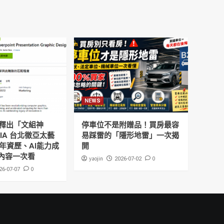
NEWS
釋出「文組神
停車位不是附贈品！買房最容
DIA 台北徵亞太藝
易踩雷的「隱形地雷」一次揭
年資歷、AI能力成
開
內容一次看
yaojin
0
2026-07-02
0
26-07-07