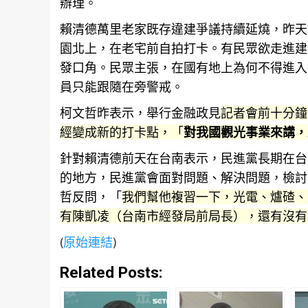
辦理。
賴清德萬里老家既存違建爭議持續延燒，昨天
園
北上，在老宅前自拍打卡。有民眾欲走進建
發口角。民眾主張，在國有地上為何不得進入
員只能跟隨在旁警戒。
柯文哲昨表示，舉行金融政見
記者會前十分鐘
經變成新的打卡點，「
對我國觀光事業來講，
針對賴清德前天在
台南
表示，民進黨長期在
台
的地方，民進黨會面對問題、解決問題，檢討
哲反問，「
我們幫他複習一下，光電、爐碴、
有陳凱凌（台南市經發局前局長），還有沒有
(
原始連結
)
Related Posts: