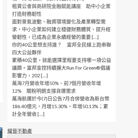
租賃公會與商研院金融賦能講座 助中小企業
打造財務韌性
面對景氣波動、融資環境變化及產業轉型需
求，中小企業如何建立穩健財務體質、提升經
營韌性，已成為企業永續經營的重要 […]
你的40公里想支持誰？ 富邦全民線上跑串聯
四大公益夥伴
累積40公里，就能選擇里程要支持哪一項公益
議題。富邦金控持續擴大Run For Green®倡議
影響力，202 […]
萬海7月營收年增50%、前7個月營收年增
12% 關稅明朗支撐貨運需求
萬海航運於今(7)日公告7月合併營收為新台幣
186.40億元，月增15.30%，年增50.13%；累
計全年營收 […]
耀晉不動產