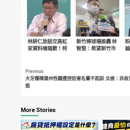
林耕仁放話交高虹
新竹棒球場挨轟 林
盼
安資料嗆道歉！柯
智堅：希望新竹市
論
文哲酸兩頭不是
政府盡早解決問題
應
人：還需要我批評
什
他？
Continue
Previous
大牙爆陳建州性騷遭控妨害名譽不起訴 北檢：非故
Reading
造
More Stories