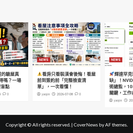
NEWS
NEWS
道的驗屋真
看房只看裝潢會後悔！看屋
輝達罕見
得嗎？一場
前到簽約前「完整檢查清
缺」！NVI
鍵盲點
單」，一次看懂！
術總監，10
關鍵，工作
0
yaojin
0
4
2026-07-08
yaojin
20
Copyright © All rights reserved.
|
CoverNews
by AF themes.