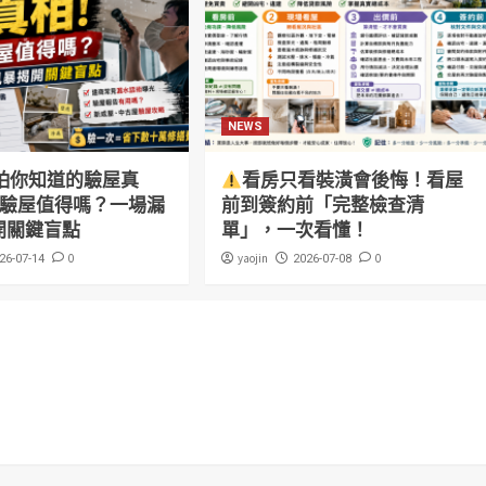
NEWS
怕你知道的驗屋真
看房只看裝潢會後悔！看屋
萬驗屋值得嗎？一場漏
前到簽約前「完整檢查清
開關鍵盲點
單」，一次看懂！
0
yaojin
0
26-07-14
2026-07-08