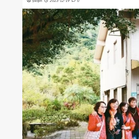
yaojin
2023-12-19
0