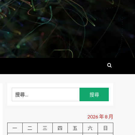
搜
尋
關
鍵
2026 年 8 月
字:
一
二
三
四
五
六
日