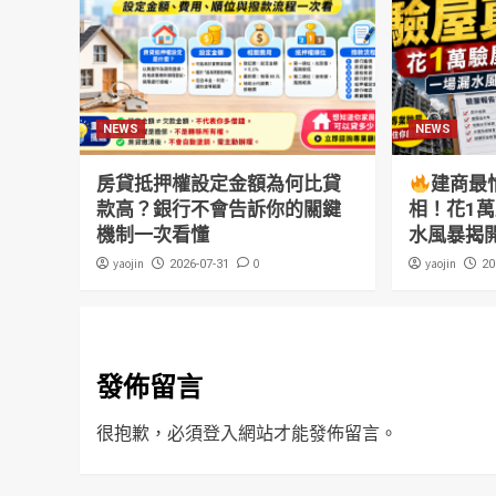
NEWS
NEWS
房貸抵押權設定金額為何比貸
建商最
款高？銀行不會告訴你的關鍵
相！花1
機制一次看懂
水風暴揭
yaojin
0
yaojin
2026-07-31
20
發佈留言
很抱歉，必須
登入
網站才能發佈留言。