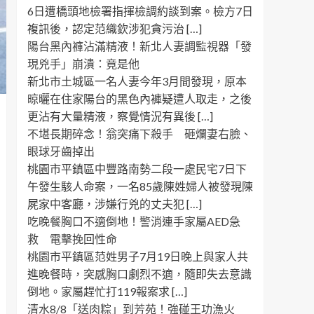
6日遭橋頭地檢署指揮檢調約談到案。檢方7日
複訊後，認定范織欽涉犯貪污治 […]
陽台黑內褲沾滿精液！新北人妻調監視器「發
現兇手」崩潰：竟是他
新北市土城區一名人妻今年3月間發現，原本
晾曬在住家陽台的黑色內褲疑遭人取走，之後
更沾有大量精液，察覺情況有異後 […]
不堪長期碎念！翁突痛下殺手 砸爛妻右臉、
眼球牙齒掉出
桃園市平鎮區中豐路南勢二段一處民宅7日下
午發生駭人命案，一名85歲陳姓婦人被發現陳
屍家中客廳，涉嫌行兇的丈夫犯 […]
吃晚餐胸口不適倒地！警消連手家屬AED急
救 電擊挽回性命
桃園市平鎮區范姓男子7月19日晚上與家人共
進晚餐時，突感胸口劇烈不適，隨即失去意識
倒地。家屬趕忙打119報案求 […]
清水8/8「送肉粽」到芳苑！強碰王功漁火