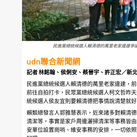
民進黨總統候選人賴清德的萬里老家違建爭
udn聯合新聞網
記者 林銘翰、侯俐安、蔡晉宇、許正宏／新
民進黨總統候選人賴清德的
萬里
老家違建，前天
前往自拍打卡，民眾黨總統候選人柯文哲昨天
統候選人侯友宜則要賴清德把事情說清楚就好
賴競總發言人郭雅慧表示，近來諸多對賴清德
清潔等，事實是家戶周邊灑掃清潔等事務皆由
安單位設置崗哨、維安事務的安排，一切依照