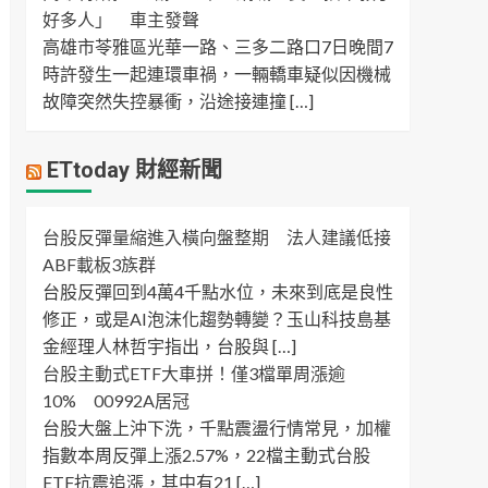
好多人」 車主發聲
高雄市苓雅區光華一路、三多二路口7日晚間7
時許發生一起連環車禍，一輛轎車疑似因機械
故障突然失控暴衝，沿途接連撞 […]
ETtoday 財經新聞
台股反彈量縮進入橫向盤整期 法人建議低接
ABF載板3族群
台股反彈回到4萬4千點水位，未來到底是良性
修正，或是AI泡沫化趨勢轉變？玉山科技島基
金經理人林哲宇指出，台股與 […]
台股主動式ETF大車拼！僅3檔單周漲逾
10% 00992A居冠
台股大盤上沖下洗，千點震盪行情常見，加權
指數本周反彈上漲2.57%，22檔主動式台股
ETF抗震追漲，其中有21 […]