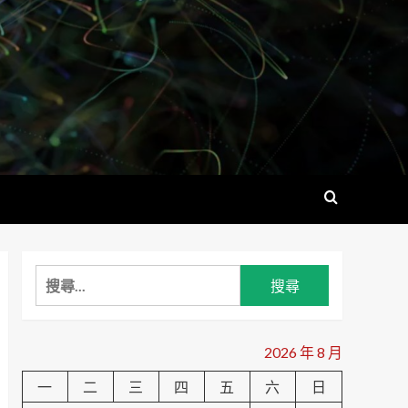
搜
尋
關
鍵
2026 年 8 月
字:
一
二
三
四
五
六
日