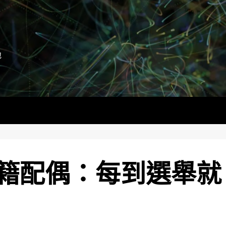
地
籍配偶：每到選舉就