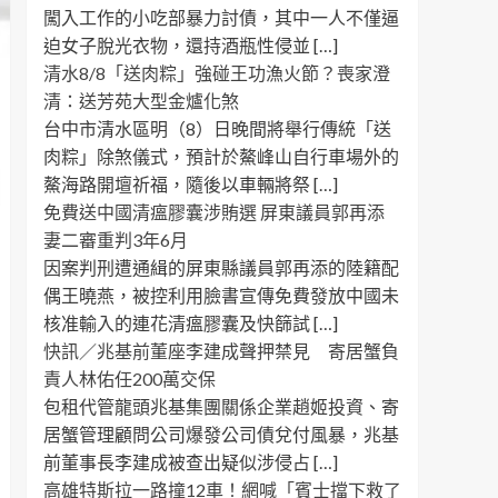
闖入工作的小吃部暴力討債，其中一人不僅逼
迫女子脫光衣物，還持酒瓶性侵並 […]
清水8/8「送肉粽」強碰王功漁火節？喪家澄
清：送芳苑大型金爐化煞
台中市清水區明（8）日晚間將舉行傳統「送
肉粽」除煞儀式，預計於鰲峰山自行車場外的
鰲海路開壇祈福，隨後以車輛將祭 […]
免費送中國清瘟膠囊涉賄選 屏東議員郭再添
妻二審重判3年6月
因案判刑遭通緝的屏東縣議員郭再添的陸籍配
偶王曉燕，被控利用臉書宣傳免費發放中國未
核准輸入的連花清瘟膠囊及快篩試 […]
快訊／兆基前董座李建成聲押禁見 寄居蟹負
責人林佑任200萬交保
包租代管龍頭兆基集團關係企業趙姬投資、寄
居蟹管理顧問公司爆發公司債兌付風暴，兆基
前董事長李建成被查出疑似涉侵占 […]
高雄特斯拉一路撞12車！網喊「賓士擋下救了