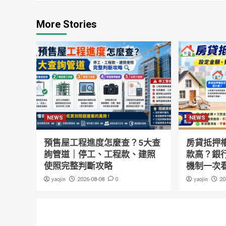
More Stories
NEWS
NEWS
預售屋工程進度怎麼查？5大查
房貸抵押
詢管道｜停工、工程款、建照
款高？銀
使照完整判斷攻略
機制一次
yaojin
0
yaojin
2026-08-08
20