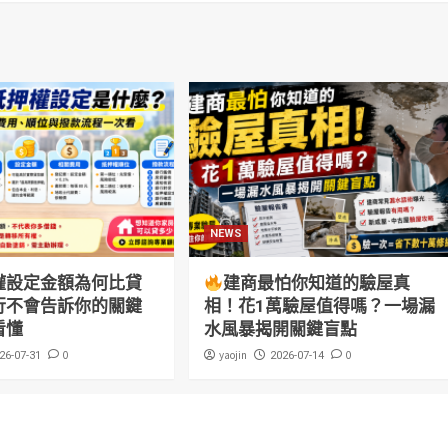
NEWS
權設定金額為何比貸
建商最怕你知道的驗屋真
行不會告訴你的關鍵
相！花1萬驗屋值得嗎？一場漏
看懂
水風暴揭開關鍵盲點
0
yaojin
0
26-07-31
2026-07-14