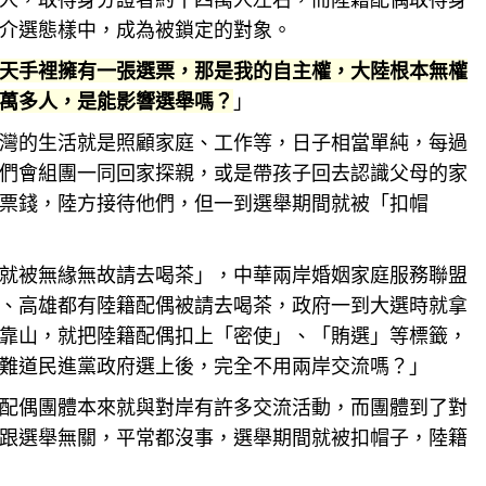
介選態樣中，成為被鎖定的對象。
天手裡擁有一張選票，那是我的自主權，大陸根本無權
萬多人，是能影響選舉嗎？
」
灣
的生活就是照顧家庭、工作等，日子相當單純，每過
們會組團一同回家探親，或是帶孩子回去認識父母的家
票錢，陸方接待他們，但一到選舉期間就被「扣帽
就被無緣無故請去喝茶」，中華兩岸婚姻家庭服務聯盟
、高雄都有陸籍配偶被請去喝茶，政府一到大選時就拿
靠山，就把陸籍配偶扣上「密使」、「賄選」等標籤，
難道民進黨政府選上後，完全不用兩岸交流嗎？」
配偶團體本來就與對岸有許多交流活動，而團體到了對
跟選舉無關，平常都沒事，選舉期間就被扣帽子，陸籍