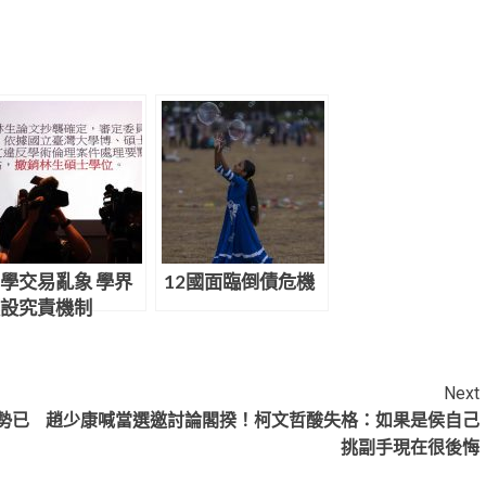
學交易亂象 學界
12國面臨倒債危機
設究責機制
Next
勢已
趙少康喊當選邀討論閣揆！柯文哲酸失格：如果是侯自己
挑副手現在很後悔