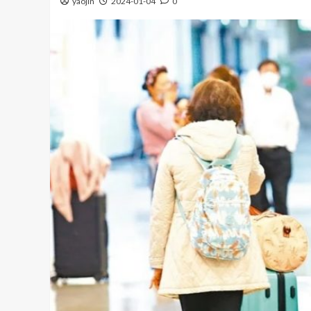
yaojin
2024-01-04
0