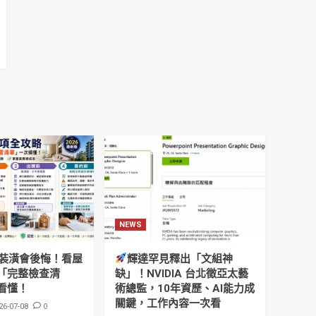
NEWS
裝潢會後悔！看屋
輝達罕見釋出「文組神
「完整檢查清
缺」！NVIDIA 台北徵亞太藝
看懂！
術總監，10年資歷、AI能力成
關鍵，工作內容一次看
0
26-07-08