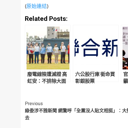
(
原始連結
)
Related Posts:
廢電線險遭滅證 高
六公股行庫 銜命買
官
虹安：不排除大面
彰銀股票
籲
積開挖
Continue
Previous
綠委涉不雅新聞 網驚呼「全黨沒人貼文相挺」：大
Reading
去