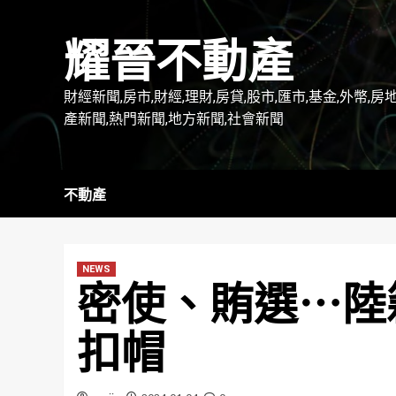
Skip
to
耀晉不動產
content
財經新聞,房市,財經,理財,房貸,股市,匯市,基金,外幣,房
產新聞,熱門新聞,地方新聞,社會新聞
不動產
NEWS
密使、賄選⋯陸
扣帽