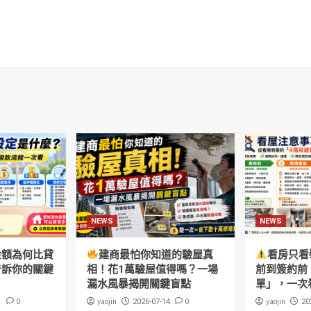
NEWS
NEWS
金額為何比貸
建商最怕你知道的驗屋真
看房只看
告訴你的關鍵
相！花1萬驗屋值得嗎？一場
前到簽約前
漏水風暴揭開關鍵盲點
單」，一次
0
yaojin
0
yaojin
1
2026-07-14
20