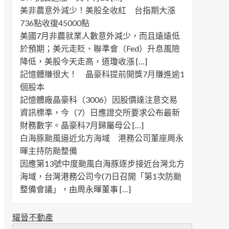
美非農意外減少！美股全收紅 台指期大漲
736點收復45000點
美國7月非農就業人數意外減少，而且遠遠低
於預期；美元走貶、聯準會（Fed）升息風險
降低，美股今天走高，道瓊收漲 […]
記憶體賺很大！ 晶豪科提前開獎7月賺進逾1
個股本
記憶體廠晶豪科（3006）因股價達注意交易
資訊標準，今（7）日應證交所要求公布最新
財務數字。晶豪科7月歸屬母公 […]
白海豚颱風逼近北方海域 港務公司董座周永
暉主持防颱整備
因應第13號中度颱風白海豚逐步接近台灣北方
海域，台灣港務公司今(7)日召開「第1次防颱
整備會議」，由周永暉董事 […]
耀晉不動產