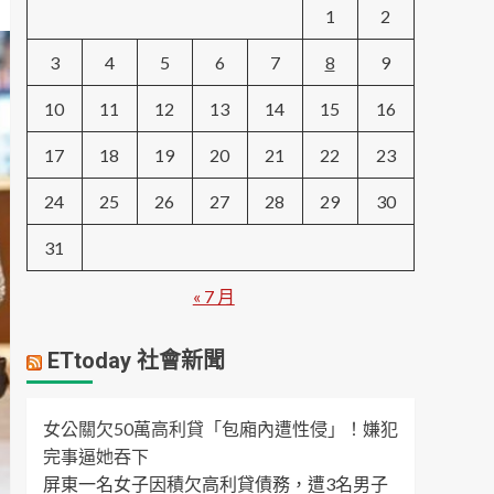
1
2
3
4
5
6
7
8
9
10
11
12
13
14
15
16
17
18
19
20
21
22
23
24
25
26
27
28
29
30
31
« 7 月
ETtoday 社會新聞
女公關欠50萬高利貸「包廂內遭性侵」！嫌犯
完事逼她吞下
屏東一名女子因積欠高利貸債務，遭3名男子