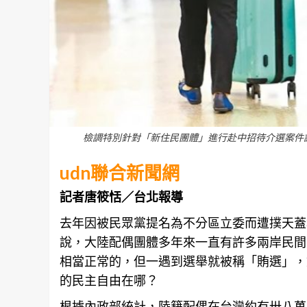
檢調特別針對「新住民團體」進行赴中招待介選案件調
udn聯合新聞網
記者唐筱恬／台北報導
去年因被民眾黨提名為不分區立委而遭撲天蓋
說，大陸配偶團體多年來一直有許多兩岸民間
相當正常的，但一遇到選舉就被稱「賄選」，
的民主自由在哪？
根據內政部統計，陸籍配偶在
台灣
約有卅八萬