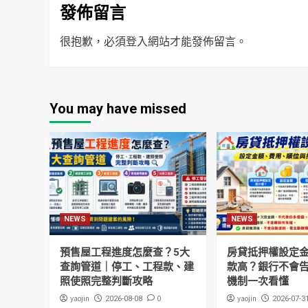
發佈留言
很抱歉，必須
登入
網站才能發佈留言。
You may have missed
NEWS
NEWS
預售屋工程進度怎麼查？5大
房貸抵押權設定
查詢管道｜停工、工程款、建
款高？銀行不會
照使照完整判斷攻略
機制一次看懂
yaojin
0
yaojin
2026-08-08
2026-07-3