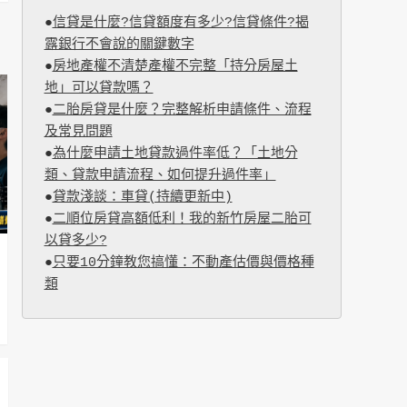
●
信貸是什麼?信貸額度有多少?信貸條件?揭
露銀行不會說的關鍵數字
●
房地產權不清楚產權不完整「持分房屋土
地」可以貸款嗎？
●
二胎房貸是什麼？完整解析申請條件、流程
及常見問題
●
為什麼申請土地貸款過件率低？「土地分
類、貸款申請流程、如何提升過件率」
●
貸款淺談：車貸(持續更新中)
●
二順位房貸高額低利！我的新竹房屋二胎可
以貸多少?
●
只要10分鐘教您搞懂：不動產估價與價格種
類