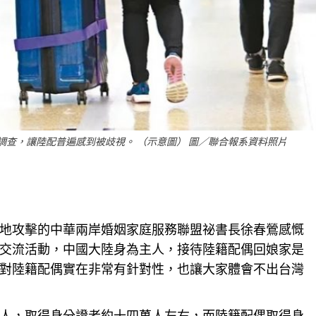
查，讓陸配普遍感到被歧視。 （示意圖） 圖／聯合報系資料照片
地攻擊的中華兩岸婚姻家庭服務聯盟祕書長徐春鶯感慨
交流活動，中國大陸身為主人，接待陸籍配偶回娘家是
對陸籍配偶實在非常有針對性，也讓大家體會不出台灣
人，取得身分證者約十四萬人左右，而陸籍配偶取得身