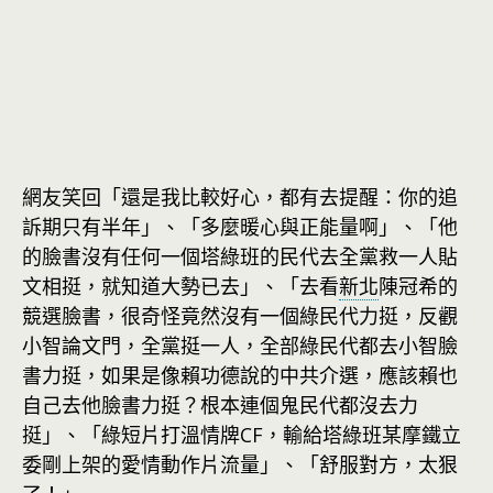
網友笑回「還是我比較好心，都有去提醒：你的追
訴期只有半年」、「多麼暖心與正能量啊」、「他
的臉書沒有任何一個塔綠班的民代去全黨救一人貼
文相挺，就知道大勢已去」、「去看
新北
陳冠希的
競選臉書，很奇怪竟然沒有一個綠民代力挺，反觀
小智論文門，全黨挺一人，全部綠民代都去小智臉
書力挺，如果是像賴功德說的中共介選，應該賴也
自己去他臉書力挺？根本連個鬼民代都沒去力
挺」、「綠短片打溫情牌CF，輸給塔綠班某摩鐵立
委剛上架的愛情動作片流量」、「舒服對方，太狠