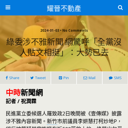
耀晉不動產
2024-01-03 • No Comments
綠委涉不雅新聞 網驚呼「全黨沒
人貼文相挺」：大勢已去
Share
Tweet
Pin
Mail
SMS
中時
新聞網
記者 / 祝潤霖
民進黨立委候選人羅致政2日晚間被《壹傳媒》披露
涉不雅內容新聞。
新竹
市前議員李妍慧打柯炒地P，