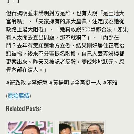
了！」
但黃揚明並未講明對方是誰，也有人說「是
土地
大
富翁嗎」、「夫家擁有的龐大產業，注定成為她從
政路上最大阻礙」、「她真敢說500筆都合法，如果
有人太閒去查出問題，那不就糗了」、「內部在
鬥？去年有意願選地方立委，結果剛好居住正義抬
頭被擋。後來不分區提名階段，自己人丟寡婦樓都
更案出來。昨天又被記者反殺，變成炒地狀元。感
覺內部在清人。」
#羅致政 #李妍慧 #黃揚明 #全黨挺一人 #不雅
(
原始連結
)
Related Posts: