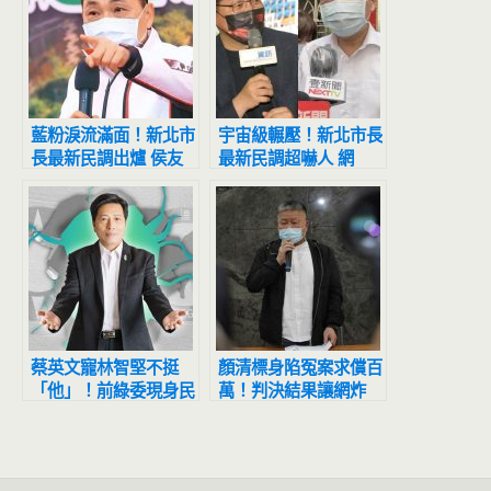
藍粉淚流滿面！新北市
宇宙級輾壓！新北市長
長最新民調出爐 侯友
最新民調超嚇人 網
宜超震撼
驚：滅亡計畫開始
蔡英文寵林智堅不挺
顏清標身陷冤案求償百
「他」！前綠委現身民
萬！判決結果讓網炸
眾黨黨慶第一排
鍋：官逼民反