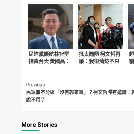
民進黨護航林智堅
批太醜陋 柯文哲再
超
指責台大 黃國昌：
爆：我很清楚不只
貓
可以這樣胡說八道
林智堅 是一狗票
網
嗎？
Continue
Previous
民眾黨不分區「沒有郭家軍」？柯文哲曝有邀請：
Reading
說不用了
More Stories