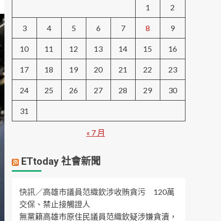
1
2
3
4
5
6
7
8
9
10
11
12
13
14
15
16
17
18
19
20
21
22
23
24
25
26
27
28
29
30
31
« 7 月
ETtoday 社會新聞
快訊／高雄市議員范織欽涉收賄貪污 120萬
交保、禁止接觸證人
無黨籍高雄市原住民議員范織欽疑涉嫌貪瀆，