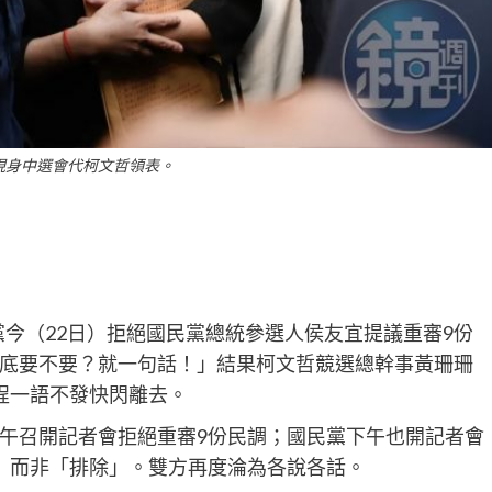
現身中選會代柯文哲領表。
眾黨今（22日）拒絕國民黨總統參選人侯友宜提議重審9份
底要不要？就一句話！」結果柯文哲競選總幹事黃珊珊
程一語不發快閃離去。
午召開記者會拒絕重審9份民調；國民黨下午也開記者會
」而非「排除」。雙方再度淪為各說各話。