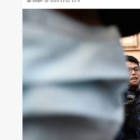
yaojin
2023-11-22
0