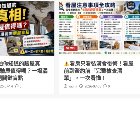
NEWS
怕你知道的驗屋真
看房只看裝潢會後悔！看屋
萬驗屋值得嗎？一場漏
前到簽約前「完整檢查清
開關鍵盲點
單」，一次看懂！
0
yaojin
0
26-07-14
2026-07-08