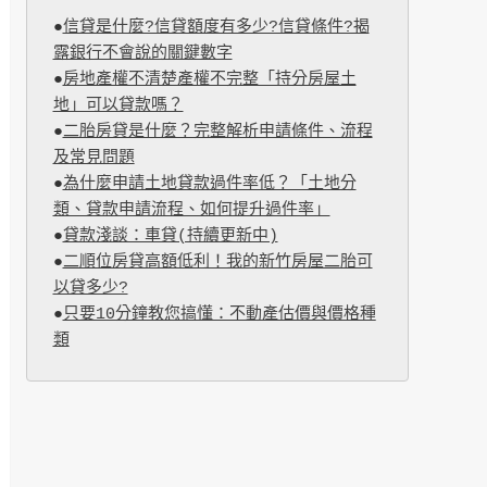
●
信貸是什麼?信貸額度有多少?信貸條件?揭
露銀行不會說的關鍵數字
●
房地產權不清楚產權不完整「持分房屋土
地」可以貸款嗎？
●
二胎房貸是什麼？完整解析申請條件、流程
及常見問題
●
為什麼申請土地貸款過件率低？「土地分
類、貸款申請流程、如何提升過件率」
●
貸款淺談：車貸(持續更新中)
●
二順位房貸高額低利！我的新竹房屋二胎可
以貸多少?
●
只要10分鐘教您搞懂：不動產估價與價格種
類