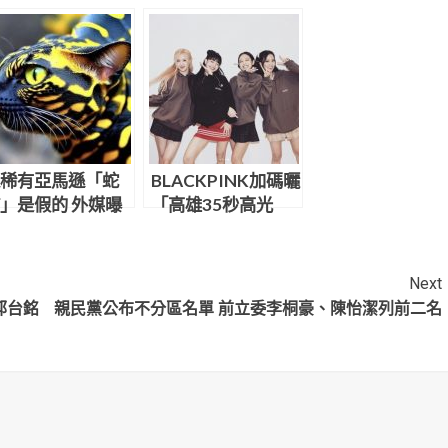
稀有亞馬遜「蛇
BLACKPINK加碼曬
」是假的 外媒曝
「高雄35秒高光
路瘋傳照片真相
片」85大樓也入
鏡！陳其邁1舉動回
應
Next
郭台銘
親民黨公布不分區名單 前立委李桐豪、陳怡潔列前二名