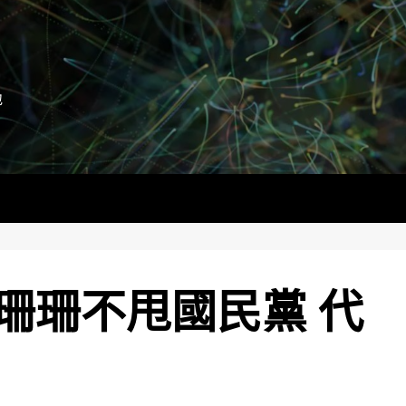
地
珊珊不甩國民黨 代