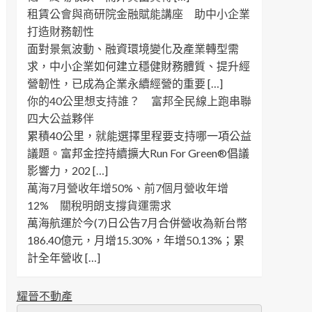
租賃公會與商研院金融賦能講座 助中小企業
打造財務韌性
面對景氣波動、融資環境變化及產業轉型需
求，中小企業如何建立穩健財務體質、提升經
營韌性，已成為企業永續經營的重要 […]
你的40公里想支持誰？ 富邦全民線上跑串聯
四大公益夥伴
累積40公里，就能選擇里程要支持哪一項公益
議題。富邦金控持續擴大Run For Green®倡議
影響力，202 […]
萬海7月營收年增50%、前7個月營收年增
12% 關稅明朗支撐貨運需求
萬海航運於今(7)日公告7月合併營收為新台幣
186.40億元，月增15.30%，年增50.13%；累
計全年營收 […]
耀晉不動產