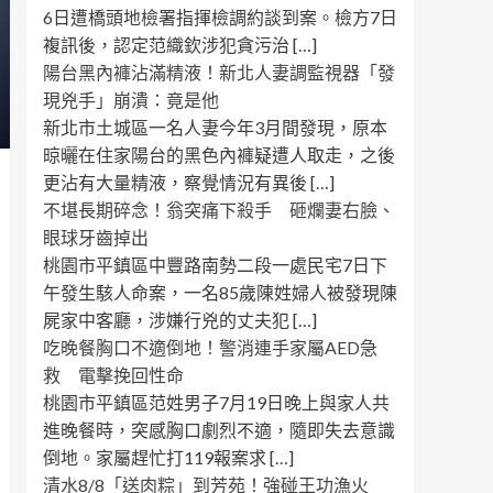
6日遭橋頭地檢署指揮檢調約談到案。檢方7日
複訊後，認定范織欽涉犯貪污治 […]
陽台黑內褲沾滿精液！新北人妻調監視器「發
現兇手」崩潰：竟是他
新北市土城區一名人妻今年3月間發現，原本
晾曬在住家陽台的黑色內褲疑遭人取走，之後
更沾有大量精液，察覺情況有異後 […]
不堪長期碎念！翁突痛下殺手 砸爛妻右臉、
眼球牙齒掉出
桃園市平鎮區中豐路南勢二段一處民宅7日下
午發生駭人命案，一名85歲陳姓婦人被發現陳
屍家中客廳，涉嫌行兇的丈夫犯 […]
吃晚餐胸口不適倒地！警消連手家屬AED急
救 電擊挽回性命
桃園市平鎮區范姓男子7月19日晚上與家人共
進晚餐時，突感胸口劇烈不適，隨即失去意識
倒地。家屬趕忙打119報案求 […]
清水8/8「送肉粽」到芳苑！強碰王功漁火