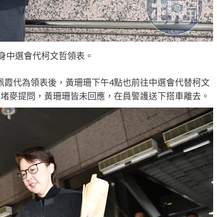
身中選會代柯文哲領表。
佩霞代為領表後，黃珊珊下午4點也前往中選會代替柯文
體堵麥提問，黃珊珊皆未回應，在員警護送下搭車離去。