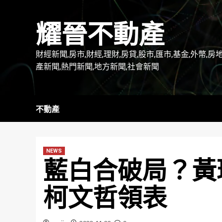
Skip
to
耀晉不動產
content
財經新聞,房市,財經,理財,房貸,股市,匯市,基金,外幣,房
產新聞,熱門新聞,地方新聞,社會新聞
不動產
NEWS
藍白合破局？黃
柯文哲領表