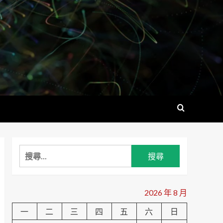
搜
尋
關
鍵
2026 年 8 月
字:
一
二
三
四
五
六
日