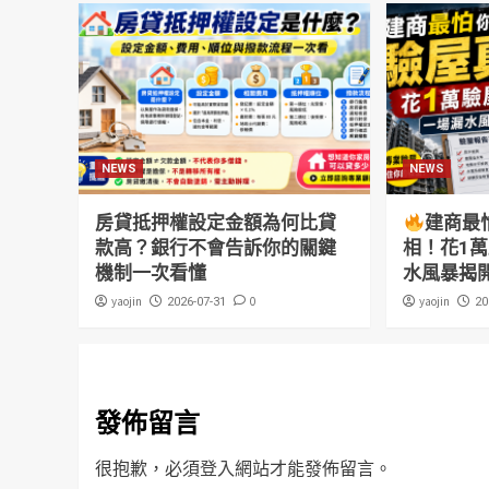
NEWS
NEWS
房貸抵押權設定金額為何比貸
建商最
款高？銀行不會告訴你的關鍵
相！花1
機制一次看懂
水風暴揭
yaojin
0
yaojin
2026-07-31
20
發佈留言
很抱歉，必須
登入
網站才能發佈留言。