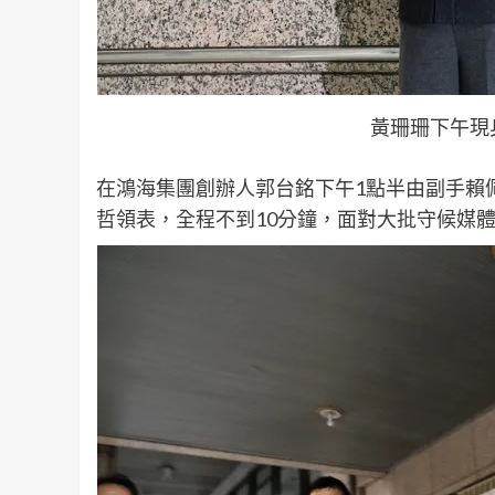
黃珊珊下午現
在鴻海集團創辦人郭台銘下午1點半由副手賴
哲領表，全程不到10分鐘，面對大批守候媒