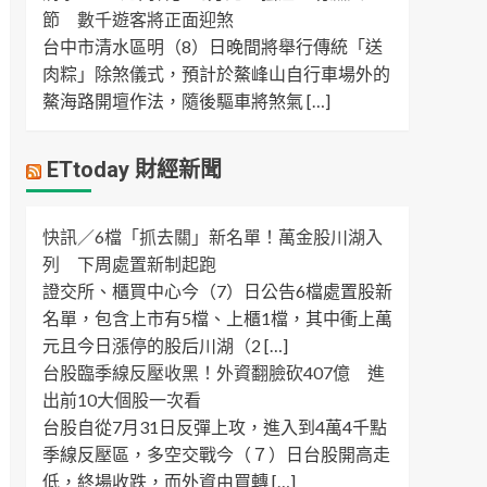
節 數千遊客將正面迎煞
台中市清水區明（8）日晚間將舉行傳統「送
肉粽」除煞儀式，預計於鰲峰山自行車場外的
鰲海路開壇作法，隨後驅車將煞氣 […]
ETtoday 財經新聞
快訊／6檔「抓去關」新名單！萬金股川湖入
列 下周處置新制起跑
證交所、櫃買中心今（7）日公告6檔處置股新
名單，包含上市有5檔、上櫃1檔，其中衝上萬
元且今日漲停的股后川湖（2 […]
台股臨季線反壓收黑！外資翻臉砍407億 進
出前10大個股一次看
台股自從7月31日反彈上攻，進入到4萬4千點
季線反壓區，多空交戰今（７）日台股開高走
低，終場收跌，而外資由買轉 […]