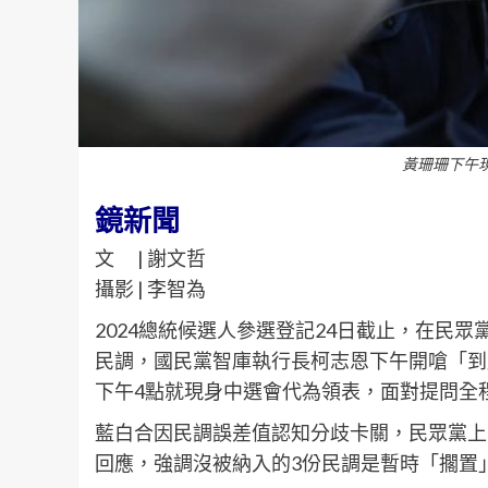
黃珊珊下午
鏡新聞
文 | 謝文哲
攝影 | 李智為
2024總統候選人參選登記24日截止，在民
民調，國民黨智庫執行長柯志恩下午開嗆「到
下午4點就現身中選會代為領表，面對提問全
藍白合因民調誤差值認知分歧卡關，民眾黨上
回應，強調沒被納入的3份民調是暫時「擱置