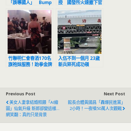
「誤導國人」 Bump
授 國發所火速撤下官
氣炸回應了
網資料
竹聯明仁會春酒170名
入伍不到一個月 23歲
旗袍妹服務！跆拳金牌
新兵猝死成功嶺
「黑道學霸」現身主桌
Previous Post
Next Post
美女人妻拿結婚照餵「AI繪
館長合體黃國昌「轟爆民進黨」
圖」仙氣升級 新郎卻變這樣…
2小時！一夜噴50萬人次觀戰
網笑翻：真的只是背景