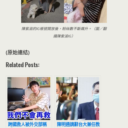
陳紫渝的IG帳號開放後，粉絲數不斷飆升。（圖／翻
攝陳紫渝IG）
(原始連結)
Related Posts:
跨國救人被外交部稱
陳明通請辭台大兼任教