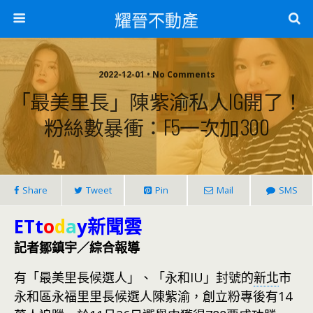
耀晉不動產
2022-12-01 • No Comments
「最美里長」陳紫渝私人IG開了！
粉絲數暴衝：F5一次加300
Share
Tweet
Pin
Mail
SMS
ETt
o
d
a
y新聞雲
記者鄒鎮宇／綜合報導
有「最美里長候選人」、「永和IU」封號的
新北
市
永和區永福里里長候選人陳紫渝，創立粉專後有14