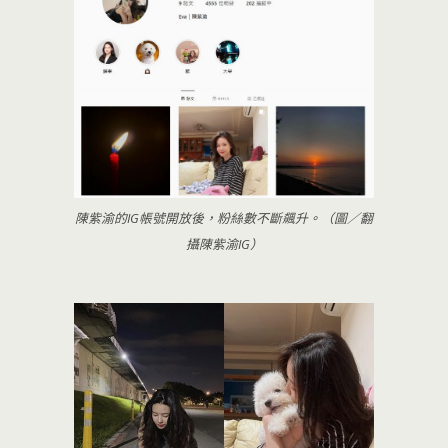
陳紫渝的IG帳號開放後，粉絲數不斷飆升。（圖／翻
攝陳紫渝IG）