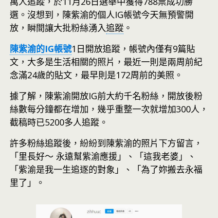
萬人追蹤，於11月26日選舉中獲得788票成功勝
選。沒想到，陳紫渝的個人IG帳號今天無預警開
放，瞬間讓大批粉絲湧入
追蹤
。
陳紫渝的IG帳號
1日開放追蹤，帳號內僅有9篇貼
文，大多是生活相關的照片，最近一則是兩周前紀
念滿24歲的貼文，最早則是172周前的美照。
據了解，陳紫渝開放IG前大約千名粉絲，開放後粉
絲數每分鐘都在增加，幾乎重整一次就增加300人，
截稿時已5200多人追蹤。
許多粉絲追蹤後，紛紛到陳紫渝的照片下方留言，
「里長好～ 永遠幫紫渝應援」、「這我老婆」、
「紫渝是我一生追逐的對象」、「為了妳搬去永福
里了」。