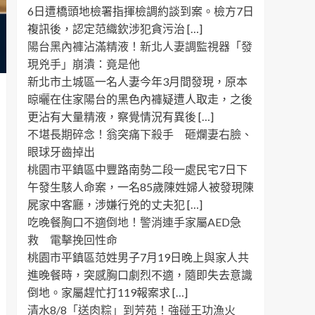
6日遭橋頭地檢署指揮檢調約談到案。檢方7日
複訊後，認定范織欽涉犯貪污治 […]
陽台黑內褲沾滿精液！新北人妻調監視器「發
現兇手」崩潰：竟是他
新北市土城區一名人妻今年3月間發現，原本
晾曬在住家陽台的黑色內褲疑遭人取走，之後
更沾有大量精液，察覺情況有異後 […]
不堪長期碎念！翁突痛下殺手 砸爛妻右臉、
眼球牙齒掉出
桃園市平鎮區中豐路南勢二段一處民宅7日下
午發生駭人命案，一名85歲陳姓婦人被發現陳
屍家中客廳，涉嫌行兇的丈夫犯 […]
吃晚餐胸口不適倒地！警消連手家屬AED急
救 電擊挽回性命
桃園市平鎮區范姓男子7月19日晚上與家人共
進晚餐時，突感胸口劇烈不適，隨即失去意識
倒地。家屬趕忙打119報案求 […]
清水8/8「送肉粽」到芳苑！強碰王功漁火