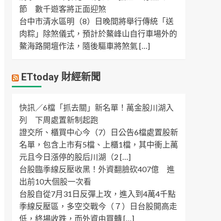
節 數千遊客將正面迎煞
台中市清水區明（8）日晚間將舉行傳統「送
肉粽」除煞儀式，預計於鰲峰山自行車場外的
鰲海路開壇作法，隨後驅車將煞氣 […]
ETtoday 財經新聞
快訊／6檔「抓去關」新名單！萬金股川湖入
列 下周處置新制起跑
證交所、櫃買中心今（7）日公告6檔處置股新
名單，包含上市有5檔、上櫃1檔，其中衝上萬
元且今日漲停的股后川湖（2 […]
台股臨季線反壓收黑！外資翻臉砍407億 進
出前10大個股一次看
台股自從7月31日反彈上攻，進入到4萬4千點
季線反壓區，多空交戰今（７）日台股開高走
低，終場收跌，而外資由買轉 […]