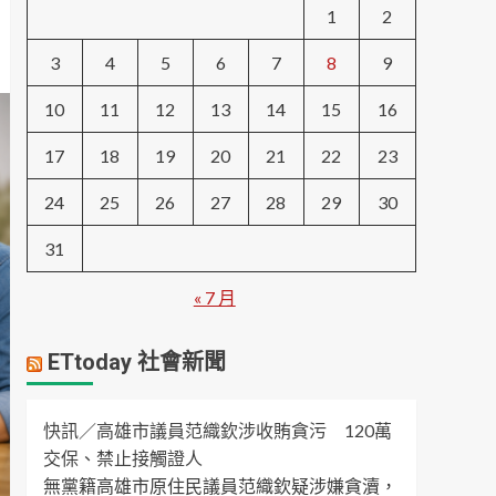
1
2
3
4
5
6
7
8
9
10
11
12
13
14
15
16
17
18
19
20
21
22
23
24
25
26
27
28
29
30
31
« 7 月
ETtoday 社會新聞
快訊／高雄市議員范織欽涉收賄貪污 120萬
交保、禁止接觸證人
無黨籍高雄市原住民議員范織欽疑涉嫌貪瀆，