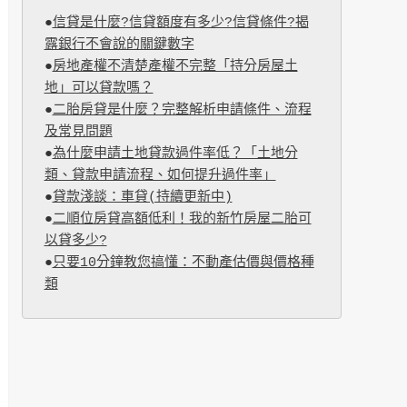
●
信貸是什麼?信貸額度有多少?信貸條件?揭
露銀行不會說的關鍵數字
●
房地產權不清楚產權不完整「持分房屋土
地」可以貸款嗎？
●
二胎房貸是什麼？完整解析申請條件、流程
及常見問題
●
為什麼申請土地貸款過件率低？「土地分
類、貸款申請流程、如何提升過件率」
●
貸款淺談：車貸(持續更新中)
●
二順位房貸高額低利！我的新竹房屋二胎可
以貸多少?
●
只要10分鐘教您搞懂：不動產估價與價格種
類