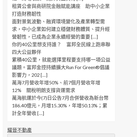
租賃公會與商研院金融賦能講座 助中小企業
打造財務韌性
面對景氣波動、融資環境變化及產業轉型需
求，中小企業如何建立穩健財務體質、提升經
營韌性，已成為企業永續經營的重要 […]
你的40公里想支持誰？ 富邦全民線上跑串聯
四大公益夥伴
累積40公里，就能選擇里程要支持哪一項公益
議題。富邦金控持續擴大Run For Green®倡議
影響力，202 […]
萬海7月營收年增50%、前7個月營收年增
12% 關稅明朗支撐貨運需求
萬海航運於今(7)日公告7月合併營收為新台幣
186.40億元，月增15.30%，年增50.13%；累
計全年營收 […]
耀晉不動產