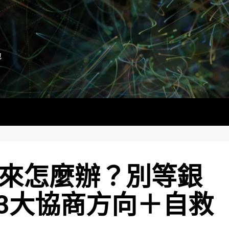
地
來怎麼辦？別等銀
3大協商方向＋自救