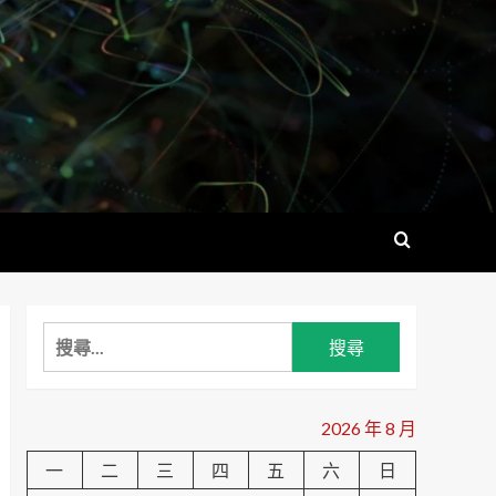
搜
尋
關
鍵
2026 年 8 月
字:
一
二
三
四
五
六
日