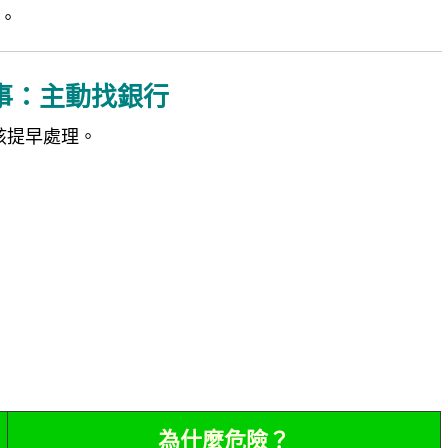
。
事：主動找銀行
該提早處理。
為什麼危險？