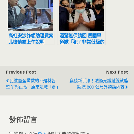
高虹安涉詐領助理費案
酒駕無保請回 馬國畢
北檢偵結上午說明
道歉「犯了非常低級的
錯誤」
Previous Post
Next Post
民進黨全黨救的不是林智
竊聽新手法！透過光纖纜線就能
堅？郭正亮：原來是救「她」
竊聽 800 公尺外談話內容
發佈留言
很抱歉，必須
登入
網站才能發佈留言。