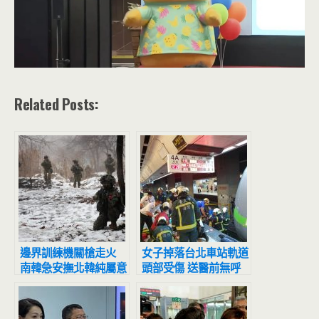
Related Posts:
邊界訓練機關槍走火
女子掉落台北車站軌道
南韓急安撫北韓純屬意
頭部受傷 送醫前無呼
外
吸心跳