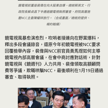
鏡電視前董座裴偉在向大股東自爆，總統蔡英文、行
政院長蘇貞昌下令通過鏡電視執照審查，府院高層施
壓NCC主委陳耀祥放行。（合成畫面／總統府提供、
楊約翰攝）
鏡電視風暴愈演愈烈，吹哨者接連向在野黨爆料，
釋出多段會議錄音，還原今年初鏡電視被NCC要求
回覆檢舉內容，裴偉與NCC前官員黃馬煜如何主導
鏡電視內部高層會議，在會中商討應對話術，針對
鏡電視與《鏡週刊》人力共用、裴偉領取高額顧問
費等爭議，欺瞞哄騙NCC，最後順利在1月19日通過
審查、取得執照。