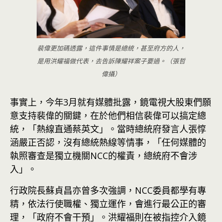
裴偉更加碼透露，這件事情是總統，甚至府方的人，
是用洪耀福做代表，去告訴陳耀祥案子要過。（張哲
偉攝）
事實上，今年3月就有媒體批露，鏡電視大股東們願
意支持裴偉的關鍵，在於他們相信裴偉可以搞定總
統，「熱線直通蔡英文」。當時總統府發言人張惇
涵嚴正否認，沒有總統熱線等情事，「任何媒體的
執照審查是獨立機關NCC的權責，總統府不會涉
入」。
行政院長蘇貞昌亦曾多次強調，NCC委員都學有專
精，依法行使職權、獨立運作，會進行最公正的審
理，「政府不會干預」。洪耀福則在被指控介入鏡