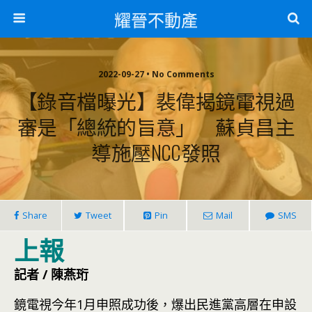
耀晉不動產
2022-09-27 • No Comments
【錄音檔曝光】裴偉揭鏡電視過
審是「總統的旨意」 蘇貞昌主
導施壓NCC發照
Share
Tweet
Pin
Mail
SMS
上報
記者 / 陳燕珩
鏡電視今年1月申照成功後，爆出民進黨高層在申設