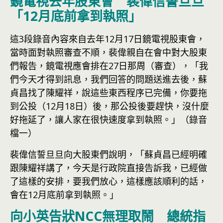
鏡電視去年股東會 裴偉信誓旦旦
「12月底前拿到執照」
這3段錄音內容來自去年12月17日鏡電視股東會，
當時面對執照審查不順，裴偉親自在會中對大股東
們報告，鏡電視應會排在27日那周（審查），「我
們今天才得到訊息，我們回答的問題送進去後，蘇
貞昌找了陳耀祥，說這些東西程序已完備，你要拖
到公投（12月18日）後，那公投後要趕快，沒什麼
好拖延了，讓人家在很快速度拿到執照。」（錄音
檔一）
裴偉信誓旦旦向大股東們說明，「蘇貞昌已經明確
跟陳耀祥講了，今天是行政院直接告訴我，已經做
了這樣的安排，要我們放心，這樣應該順利的話，
會在12月底前拿到執照。」
向小英告狀NCC無理取鬧 總統指