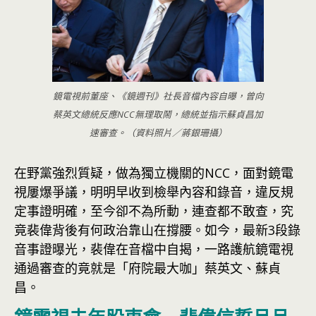
鏡電視前董座、《鏡週刊》社長音檔內容自曝，曾向
蔡英文總統反應NCC無理取鬧，總統並指示蘇貞昌加
速審查。（資料照片／蔣銀珊攝）
在野黨強烈質疑，做為獨立機關的NCC，面對鏡電
視屢爆爭議，明明早收到檢舉內容和錄音，違反規
定事證明確，至今卻不為所動，連查都不敢查，究
竟裴偉背後有何政治靠山在撐腰。如今，最新3段錄
音事證曝光，裴偉在音檔中自揭，一路護航鏡電視
通過審查的竟就是「府院最大咖」蔡英文、蘇貞
昌。