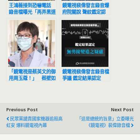
王鴻薇接到恐嚇電話
鏡電視裴偉發言錄音爆
錄音檔曝光「再弄黑道
府院關說 聲紋鑑定認
我們會開槍」
定「無剪接變造之疑
慮」
「鏡電視是蔡英文的御
鏡電視裴偉發言錄音檔
用周玉蔻！」 蔡壁如
爭議 鑑定結果認定
籲NCC：撤銷核准設
「無剪接變造之疑慮」
立
Previous Post
Next Post
民眾黨譴責國家機器追殺高
「這是總統的旨意」立委曝光
虹安 爆料鏡電視內幕
《鏡電視》裴偉錄音檔