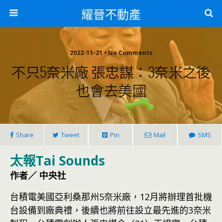
耀晉不動產
2022-11-21 • No Comments
不只5奈米廠 張忠謀：3奈米之後
也會去美國
Share
Tweet
Pin
Mail
SMS
太報Tai Sounds
作者／ 中央社
台積電美國亞利桑那州5奈米廠，12月將辦理首批機
台設備到廠典禮，後續也將前往設立最先進的3奈米