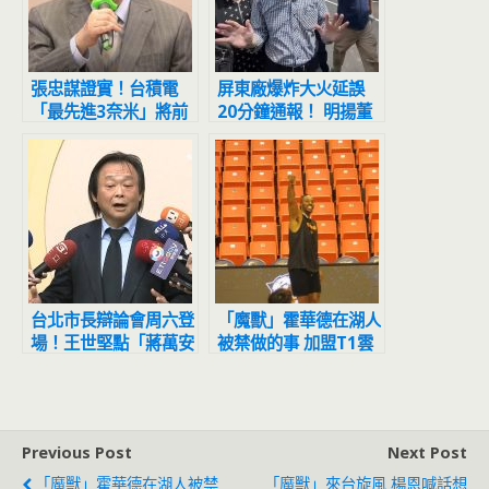
張忠謀證實！台積電
屏東廠爆炸大火延誤
「最先進3奈米」將前
20分鐘通報！ 明揚董
進美國
事長：不在廠內不清楚
台北市長辯論會周六登
「魔獸」霍華德在湖人
場！王世堅點「蔣萬安
被禁做的事 加盟T1雲
表現最差」 關鍵原因
豹後解鎖了
曝光
Previous Post
Next Post
「魔獸」霍華德在湖人被禁
「魔獸」來台旋風 楊恩喊話想