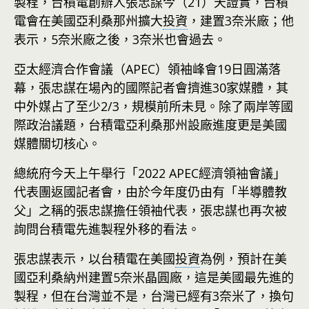
製程，台積電創辦人張忠謀今（21）天證實，台積
電會在美國亞利桑那州擴大
投資
，建置3奈米廠；他
表示，5奈米廠之後，3奈米也會過去。
亞太經濟合作會議（APEC）領袖峰會19日圓滿落
幕，張忠謀在場內的國際記者會擠進30家媒體，其
中外媒占了至少2/3，規模前所未見。除了兩岸等國
際政治議題，台積電亞利桑那州設廠進度更是美國
媒體關切核心。
總統府今天上午舉行「2022 APEC經濟領袖會議」
代表團返國記者會，由於今年度仍由有「半導體教
父」之稱的張忠謀擔任領袖代表，張忠謀也再次被
詢問台積電先進製程外移的看法。
張忠謀表示，以台積電在美國
投資
為例，預計在美
國亞利桑納州建置5奈米晶圓廠，這是美國最先進的
製程，但在台灣並不是，台灣已經有3奈米了，換句