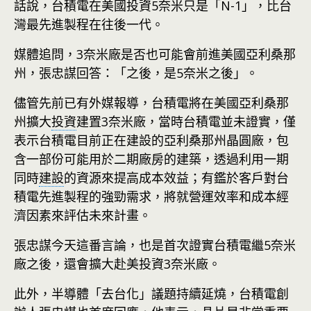
話說，台積電在美國投資5奈米只是「N-1」，比台
灣最先進製程在往後一代。
媒體追問，3奈米廠是否也可能會前進美國亞利桑那
州，張忠謀回答：「之後，是5奈米之後」。
儘管先前已有外媒報導，台積電將在美國亞利桑那
州擴大
投資
建置3奈米廠，當時台積電並未證實，僅
表示台積電目前正在建設的亞利桑那州晶圓廠，包
含一部份可能用於二期廠房的建築，透過利用一期
同時
建設
的資源來提高成本效益；有鑑於客戶對台
積電先進製程的強勁需求，將就營運效率和成本經
濟因素來評估未來計畫。
張忠謀今天這番言論，也是首次證實台積電繼5奈米
廠之後，還會擴大赴美投資3奈米廠。
此外，半導體「去台化」議題持續延燒，台積電創